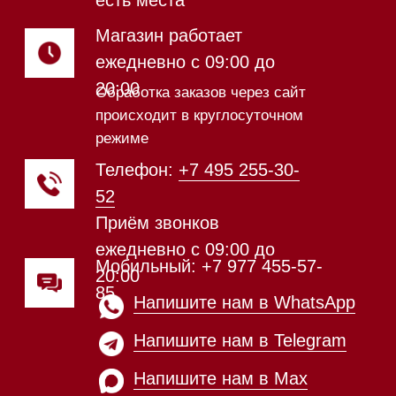
Магазин расположен по
адресу: Новорижское шоссе,
17-й километр, 2
Магазин работает
ежедневно с 09:00 до
20:00
Обработка заказов через сайт
происходит в круглосуточном
режиме
Телефон:
+7 812 245-33-
65
Приём звонков
ежедневно с 09:00 до
Мобильный: +7 977 455-57-
20:00
85
Напишите нам в WhatsApp
Напишите нам в Telegram
Напишите нам в Max
Почта:
Hello@mieles.ru