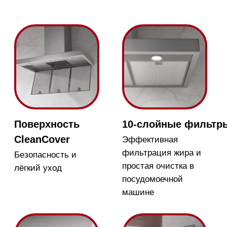
Таймер
Защитное
отключение
Можно установить
таймер выключ.
Вытяжка
вентилятора после
автоматически
приготовления через 5
выключается через 10
или 15 мин. работы.
часов работы
Функция
Индикатор
Con@ctivity
насыщения
фильтров
Вытяжка
Индикатор сообщит,
автоматически
что фильтр нуждается
реагирует на настройки
в чистке или замене
панели конфорок