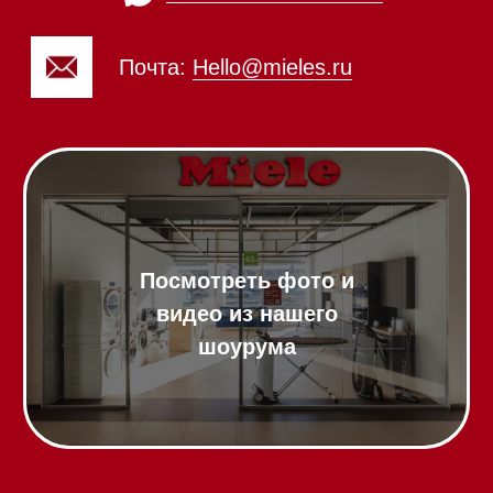
Холодильники и морозильники
Винные холодильники
Профессиональная
техника
Химия
Аксессуары
Выставочные образцы
Вопрос-ответ
Гарантия
Кредит
Доставка
Франшиза
Команда
Шоурум