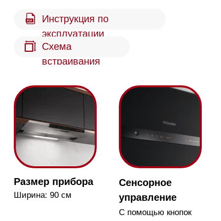
Размер прибора
Сенсорное
Ширина: 90 см
управление
С помощью кнопок
Поверхность
10-слойные фильтры
CleanCover
Эффективная
фильтрация жира и
Безопасность и
простая очистка в
лёгкий уход
посудомоечной
машине