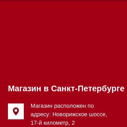
Вызвать менеджера на дом
Написать руководителю
Каталог
Стиральные машины
Стирально-сушильные машины
Сушильные машины
Посудомоечные машины
Посудомоечные машины 60 см
Посудомоечные машины 45 см
Газовые варочные панели
Индукционные варочные панели
Стеклокерамические варочные