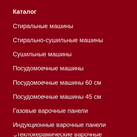
ИНН 780532423092
ОГРНИП 320784700155889
Р/с 40802810701500116757
В ТОЧКА ПАО БАНКА "ФК
ОТКРЫТИЕ"
К/с 30101810845250000999
БИК 044525999
Hello@mieles.ru
Договор оферты
Политика конфиденциальности
Все права защищены 2026
®
Разработка сайта - Ильшат
Сахапов
*Instagram принадлежит компании Meta,
признанной экстремистской организацией и
запрещенной в РФ