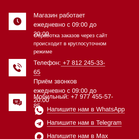
панели
Модульные панели SmartLine
Гладильные
системы
Микроволновые печи (СВЧ)
Подогреватели посуды и пищи
Встраиваемые
кофемашины
Соло кофемашины
Вакууматоры
Духовые шкафы
Духовые шкафы с СВЧ
Вытяжки встраиваемые
Вытяжки настенные
Пароварки
Пылесосы