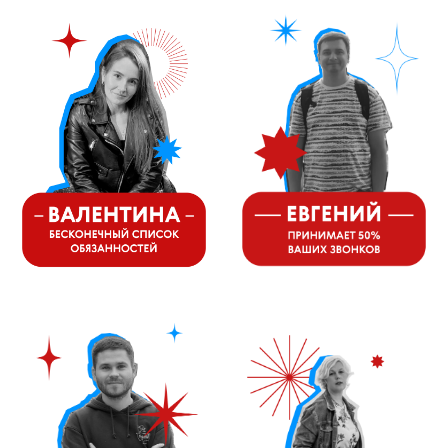
Mieles - поставщик
бытовой техники Miele
ИП Осанов Андрей Васильевич
ИНН 780532423092
ОГРНИП 320784700155889
Р/с 40802810701500116757
В ТОЧКА ПАО БАНКА "ФК
ОТКРЫТИЕ"
К/с 30101810845250000999
БИК 044525999
Hello@mieles.ru
Договор оферты
Политика конфиденциальности
Все права защищены 2026
®
Разработка сайта - Ильшат
Сахапов