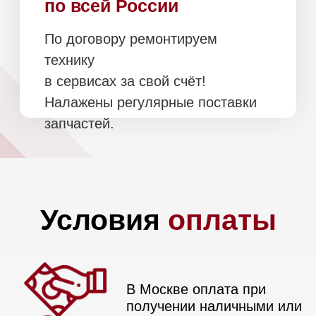
Санкт-
Петербург и
область
Оплата при получении, после
осмотра и проверки техники
Бесплатно в пределах КАД
Подъем и занос
включены в стоимость
(при наличии грузового
лифта)
Доставка
по всей
России