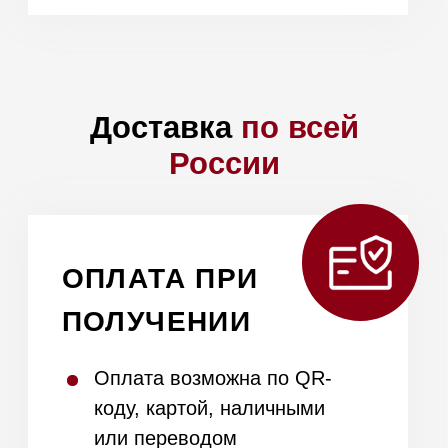
Откройте магазин
Mieles.ru по франшизе
в
своем городе и
зарабатывайте от 300
Оставьте номер телефона,
000₽
мы свяжемся с вами и