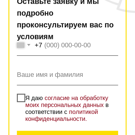
переводом с карты на
карту
Самовывоз возможен в
наших магазинах в
Москве и Санкт-
Петербурге
Работаем без
предоплаты даже с
ООО и ИП! Оплата по
факту получения
Возможна оплата по безналу
Для этого прикрепите свои
реквизиты