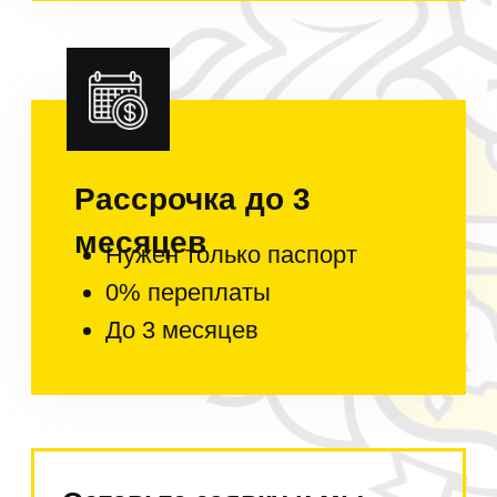
Сервисные центры
по всей России
По договору ремонтируем
технику
в сервисах за свой счёт!
Налажены регулярные поставки
запчастей.
Условия
оплаты
В Москве оплата при
получении наличными или