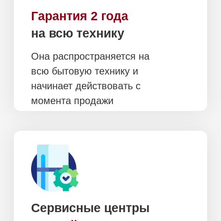
Москве и Санкт-
Петербургу
Москва и
область
Оплата при получении,
после осмотра и проверки
техники
Бесплатно в пределах
МКАД, кроме химии,
аксессуаров и
пылесосов
Подъем и занос
включены
в стоимость (при
наличии грузового
Доставка в день заказа
лифта)