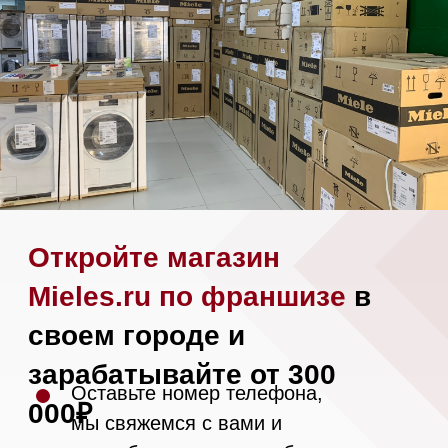
Посудомоечные машины 45 см
Газовые варочные панели
Индукционные варочные панели
Стеклокерамические варочные
панели
Модульные панели SmartLine
Гладильные
системы
Микроволновые печи (СВЧ)
Подогреватели посуды и пищи
Встраиваемые
кофемашины
Соло кофемашины
Вакууматоры
Духовые шкафы
Духовые шкафы с СВЧ