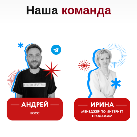
Доставка
Франшиза
Команда
Шоурум
Trade-In
Подарочные сертификаты
Оплата при получении
Возврат и обмен
Инвестиции
Дизайнерам и архитекторам
Статьи
Контакты