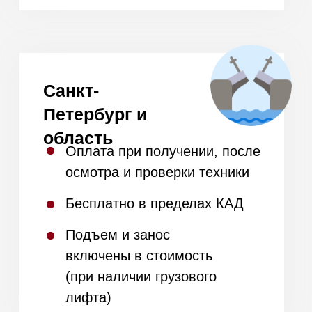
дома
и получите полный
список техники в наличии
Стиральные, сушильные
машины и гладильные
системы
Духовые шкафы, варочные
панели, свч, вытяжки,
кофемашины
Доставка товаров из
наличия за 1 день и под
заказ за 14 дней
+7
Я даю
согласие на обработку моих
персональных данных
в соответствии
с
политикой конфиденциальности.
Получить список