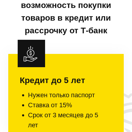
Условия
гарантии
Гарантия 2 года
на всю технику
Она распространяется на
всю бытовую технику и
начинает действовать с
момента продажи