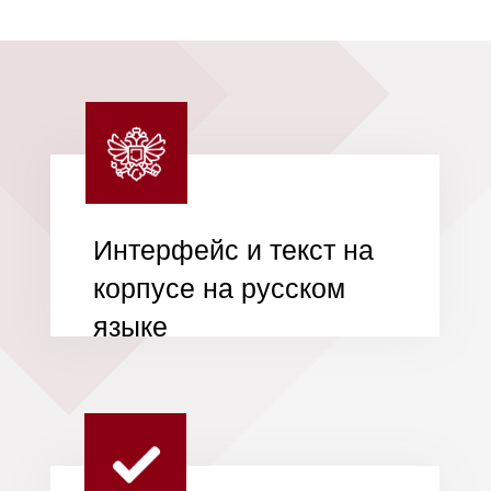
Широкий
ассортимент в
наличии
Мы предоставляем
возможность покупки
товаров в кредит или
рассрочку от Т-банк