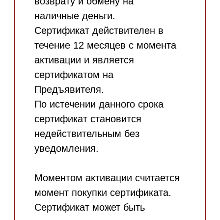
осуществить доплату можно
любым доступным способом,
согласно условиям интернет-
магазина
https://mieles.ru/
.
В случае возврата товара,
полностью или частично
оплаченного подарочным
сертификатом, денежные
средства в размере номинала,
использованного при оплате
подарочного сертификата,
подлежат зачислению на
новый подарочный сертификат
аналогичного номинала,
остальные денежные средства
возвращаются покупателю тем
же способом, которым была
произведена доплата за
приобретенный товар. Новый
подарочный сертификат