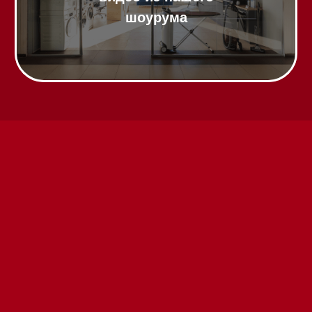
Вызвать менеджера на дом
Написать руководителю
Каталог
Стиральные машины
Стирально-сушильные машины
Сушильные машины
Посудомоечные машины
Посудомоечные машины 60 см
Посудомоечные машины 45 см
Газовые варочные панели
Индукционные варочные панели
Стеклокерамические варочные