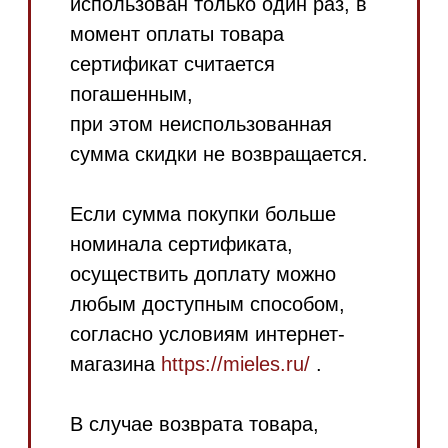
высылается на почту в течение
двух рабочих дней.
Срок действия нового
подарочного сертификата
исчисляется с момента его
выдачи.
Магазин в Москве
Магазин расположен по
адресу: Новорижское шоссе,
17-й километр, 2
Бесплатная
парковка, всегда
есть места