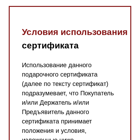
сертификата принимает
положения и условия,
изложенные ниже.
Данный сертификат может
быть использован для
получения единоразовой
скидки в размере
номинала сертификата в
интернет-магазине
https://mieles.ru/
.
Величина скидки указана в
рублях на лицевой стороне
сертификата.
Сертификат не подлежит
возврату и обмену на
наличные деньги.
Сертификат действителен в