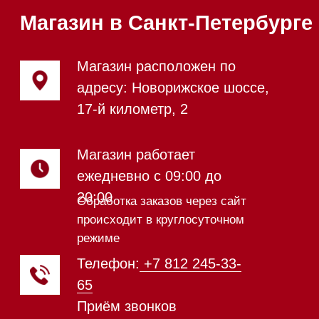
панели
Модульные панели SmartLine
Гладильные
системы
Микроволновые печи (СВЧ)
Подогреватели посуды и пищи
Встраиваемые
кофемашины
Соло кофемашины
Вакууматоры
Духовые шкафы
Духовые шкафы с СВЧ
Вытяжки встраиваемые
Вытяжки настенные
Пароварки
Пылесосы