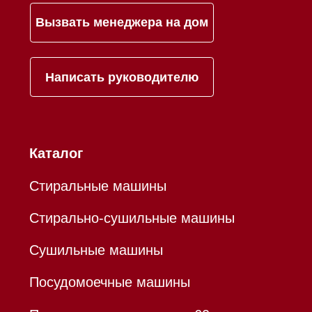
ИНН 780532423092
ОГРНИП 320784700155889
Р/с 40802810701500116757
В ТОЧКА ПАО БАНКА "ФК
ОТКРЫТИЕ"
К/с 30101810845250000999
БИК 044525999
Hello@mieles.ru
Договор оферты
Политика конфиденциальности
Все права защищены 2026
®
Разработка сайта - Ильшат
Сахапов
*Instagram принадлежит компании Meta,
признанной экстремистской организацией и
запрещенной в РФ