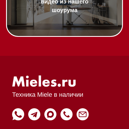
Trade-In
Подарочные сертификаты
Оплата при получении
Возврат и обмен
Инвестиции
Дизайнерам и архитекторам
Статьи
Контакты
Mieles - поставщик
бытовой техники Miele
ИП Осанов Андрей Васильевич