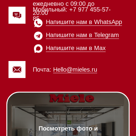
Холодильники и морозильники
Винные холодильники
Профессиональная
техника
Химия
Аксессуары
Выставочные образцы
Вопрос-ответ
Гарантия
Кредит
Доставка
Франшиза
Команда
Шоурум