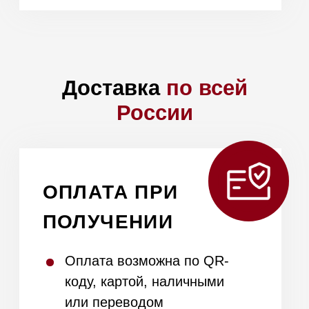
Откройте магазин
Mieles.ru по франшизе
в
своем городе и
зарабатывайте от 300
Оставьте номер телефона,
000₽
мы свяжемся с вами и