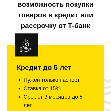
Условия
гарантии
Гарантия 2 года
на всю технику
Она распространяется на
всю бытовую технику и
начинает действовать с
момента продажи