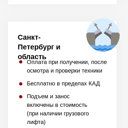
дома
и получите полный
список техники в наличии
Стиральные, сушильные
машины и гладильные
системы
Духовые шкафы, варочные
панели, свч, вытяжки,
кофемашины
Доставка товаров из
наличия за 1 день и под
заказ за 14 дней
+7
Я даю
согласие на обработку моих
персональных данных
в соответствии
с
политикой конфиденциальности.
Получить список