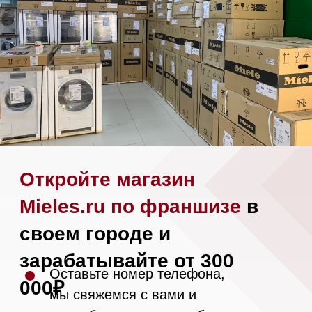
Посудомоечные машины 45 см
Газовые варочные панели
Индукционные варочные панели
Стеклокерамические варочные
панели
Модульные панели SmartLine
Гладильные
системы
Микроволновые печи (СВЧ)
Подогреватели посуды и пищи
Встраиваемые
кофемашины
Соло кофемашины
Вакууматоры
Духовые шкафы
Духовые шкафы с СВЧ