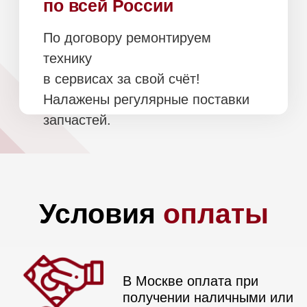
Санкт-
Петербург и
область
Оплата при получении, после
осмотра и проверки техники
Бесплатно в пределах КАД
Подъем и занос
включены в стоимость
(при наличии грузового
лифта)
Доставка
по всей
России