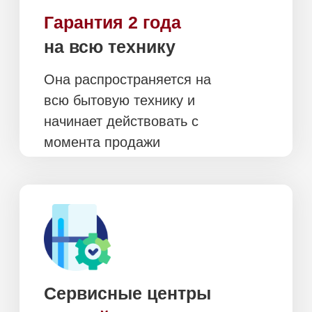
Москве и Санкт-
Петербургу
Москва и
область
Оплата при получении,
после осмотра и проверки
техники
Бесплатно в пределах
МКАД, кроме химии,
аксессуаров и
пылесосов
Подъем и занос
включены
в стоимость (при
наличии грузового
Доставка в день заказа
лифта)