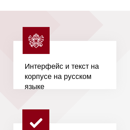
Широкий
ассортимент в
наличии
Мы предоставляем
возможность покупки
товаров в кредит или
рассрочку от Т-банк