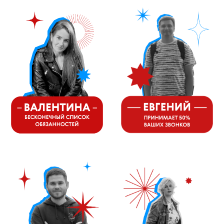
Mieles - поставщик
бытовой техники Miele
ИП Осанов Андрей Васильевич
ИНН 780532423092
ОГРНИП 320784700155889
Р/с 40802810701500116757
В ТОЧКА ПАО БАНКА "ФК
ОТКРЫТИЕ"
К/с 30101810845250000999
БИК 044525999
Hello@mieles.ru
Договор оферты
Политика конфиденциальности
Все права защищены 2026
®
Разработка сайта - Ильшат
Сахапов