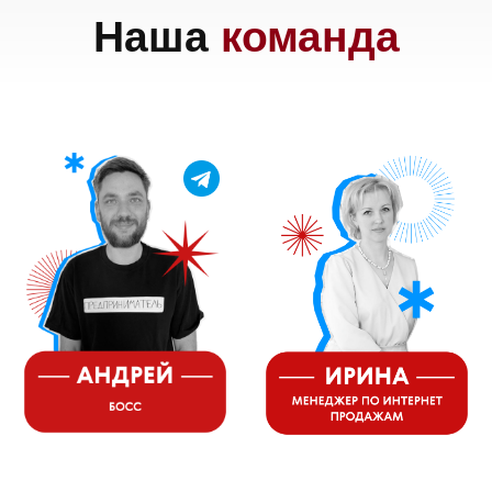
Доставка
Франшиза
Команда
Шоурум
Trade-In
Подарочные сертификаты
Оплата при получении
Возврат и обмен
Инвестиции
Дизайнерам и архитекторам
Статьи
Контакты