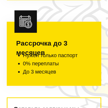
Сервисные центры
по всей России
По договору ремонтируем
технику
в сервисах за свой счёт!
Налажены регулярные поставки
запчастей.
Условия
оплаты
В Москве оплата при
получении наличными или