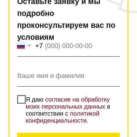
переводом с карты на
карту
Самовывоз возможен в
наших магазинах в
Москве и Санкт-
Петербурге
Работаем без
предоплаты даже с
ООО и ИП! Оплата по
факту получения
Возможна оплата по безналу
Для этого прикрепите свои
реквизиты