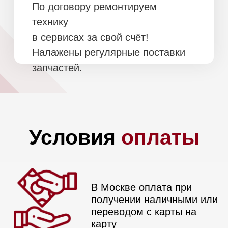
Петербург и
область
Оплата при получении, после
осмотра и проверки техники
Бесплатно в пределах КАД
Подъем и занос
включены в стоимость
(при наличии грузового
лифта)
Доставка
по всей
России
ОПЛАТА ПРИ