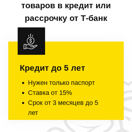
Условия
гарантии
Гарантия 2 года
на всю технику
Она распространяется на
всю бытовую технику и
начинает действовать с
момента продажи