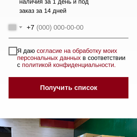
Вакууматоры
Духовые шкафы
Духовые шкафы с СВЧ
Вытяжки встраиваемые
Вытяжки настенные
Пароварки
Пылесосы
Холодильники и морозильники
Винные холодильники
Профессиональная
техника
Химия
Аксессуары
Выставочные образцы