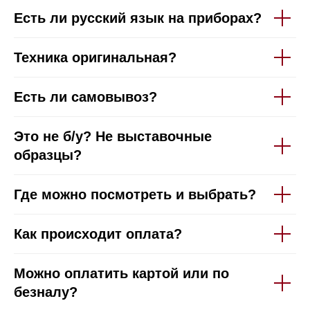
Есть ли русский язык на приборах?
Техника оригинальная?
Вы можете забрать
технику из нашего
Есть ли самовывоз?
магазина
самостоятельно
Это не б/у? Не выставочные
Магазин расположен по
образцы?
адресу: Москва,
Новорижское шоссе, 17-й
Где можно посмотреть и выбрать?
километр, 2
Телефон:
+7 495 255-30-
52
Как происходит оплата?
Почта:
Hello@mieles.ru
Мобильный:
+7 977 455-57-
Можно оплатить картой или по
85
безналу?