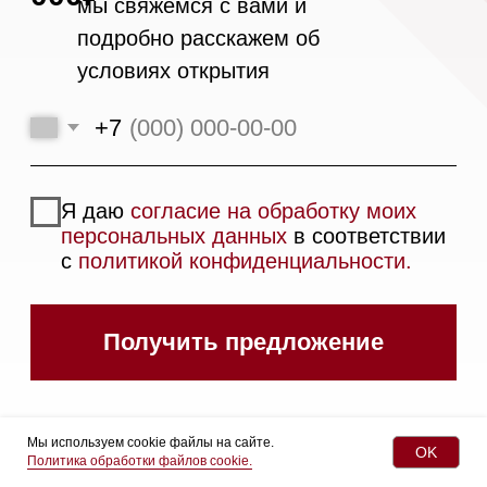
Контакты
Mieles - поставщик
бытовой техники Miele
ИП Осанов Андрей Васильевич
ИНН 780532423092
ОГРНИП 320784700155889
Р/с 40802810701500116757
В ТОЧКА ПАО БАНКА "ФК
ОТКРЫТИЕ"
К/с 30101810845250000999
БИК 044525999
Hello@mieles.ru
Договор оферты
Мы используем cookie файлы на сайте.
OK
Политика обработки файлов cookie.
Политика конфиденциальности