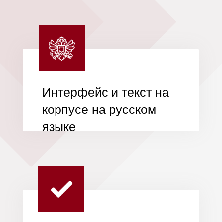
Широкий
ассортимент в
наличии
Мы предоставляем
возможность покупки
товаров в кредит или
рассрочку от Т-банк