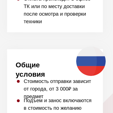
Оставьте заявку на подбор
техники для вашей кухни и
дома
и получите полный
список техники в наличии
Стиральные, сушильные
машины и гладильные
системы
Духовые шкафы, варочные
панели, свч, вытяжки,
кофемашины
Доставка товаров из
наличия за 1 день и под
заказ за 14 дней
+7
Я даю
согласие на обработку моих