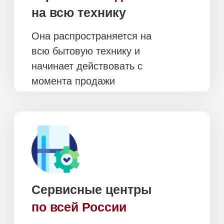
Петербургу
Москва и
область
Оплата при получении,
после осмотра и проверки
техники
Бесплатно в пределах
МКАД, кроме химии,
аксессуаров и
пылесосов
Подъем и занос
включены
в стоимость (при
наличии грузового
Доставка в день заказа
лифта)
Санкт-