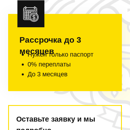
Сервисные центры
по всей России
По договору ремонтируем
технику
в сервисах за свой счёт!
Налажены регулярные поставки
запчастей.
Условия
оплаты
В Москве оплата при
получении наличными или
переводом с карты на
карту