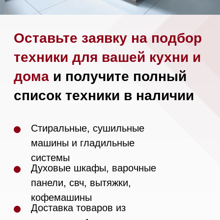
Сушильные машины
Посудомоечные машины
Посудомоечные машины 60 см
Посудомоечные машины 45 см
Газовые варочные панели
Индукционные варочные панели
Стеклокерамические варочные
панели
Модульные панели SmartLine
Гладильные
системы
Микроволновые печи (СВЧ)
Подогреватели посуды и пищи
Встраиваемые
кофемашины
Соло кофемашины