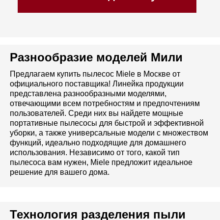
своем городе и
зарабатывайте от 300
Оставьте номер телефона,
000₽
мы свяжемся с вами и
подробно расскажем об
условиях открытия
Разнообразие моделей Мили
+7
Предлагаем купить пылесос Miele в Москве от
официального поставщика! Линейка продукции
представлена разнообразными моделями,
Я даю
согласие на обработку моих
отвечающими всем потребностям и предпочтениям
персональных данных
в соответствии
пользователей. Среди них вы найдете мощные
с
политикой конфиденциальности.
портативные пылесосы для быстрой и эффективной
уборки, а также универсальные модели с множеством
Получить предложение
функций, идеально подходящие для домашнего
использования. Независимо от того, какой тип
пылесоса вам нужен, Miele предложит идеальное
решение для вашего дома.
Наша
команда
Каталог
Корзина
Контакты
Меню
Технология разделения пыли