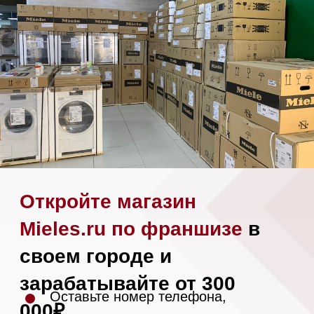
Вопрос-ответ
Гарантия
Кредит
Доставка
Франшиза
Команда
Шоурум
Trade-In
Подарочные сертификаты
Оплата при получении
Возврат и обмен
Инвестиции
Дизайнерам и архитекторам
Статьи