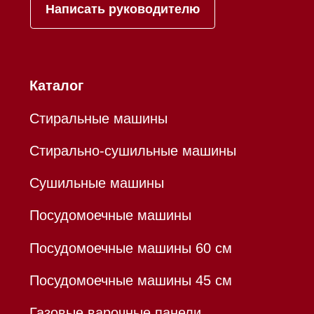
Mieles - поставщик
бытовой техники Miele
ИП Осанов Андрей Васильевич
ИНН 780532423092
ОГРНИП 320784700155889
Р/с 40802810701500116757
В ТОЧКА ПАО БАНКА "ФК
ОТКРЫТИЕ"
К/с 30101810845250000999
БИК 044525999
Hello@mieles.ru
Договор оферты
Политика конфиденциальности
Все права защищены 2026