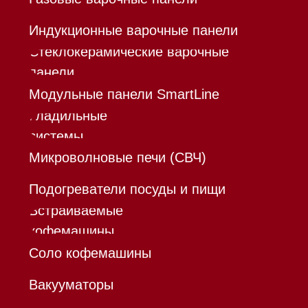
®
Разработка сайта - Ильшат
Сахапов
*Instagram принадлежит компании Meta,
признанной экстремистской организацией и
запрещенной в РФ
Каталог
Корзина
Контакты
Меню