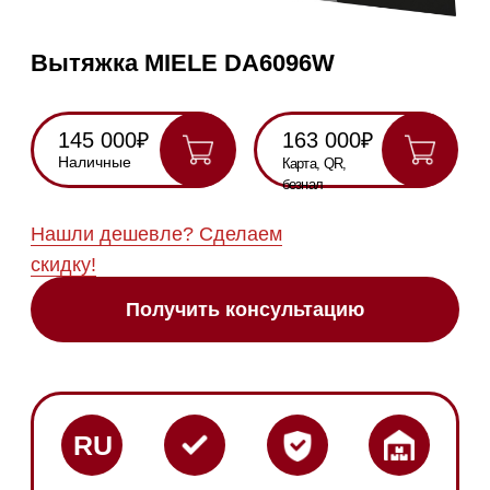
Нашли дешевле? Сделаем
скидку!
Получить консультацию
RU
Полностью
Оригинальная
Гарантия
Все
на русском
техника
2 года
модели в
наличии
Инструкция по
эксплуатации