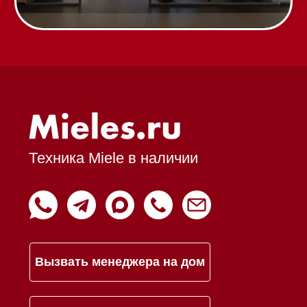
Гарантия
Кредит
Доставка
Франшиза
Команда
Шоурум
Trade-In
Подарочные сертификаты
Оплата при получении
Возврат и обмен
Инвестиции
Дизайнерам и архитекторам
Статьи
Контакты