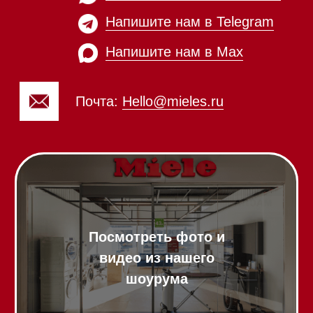
Духовые шкафы
Духовые шкафы с СВЧ
Вытяжки встраиваемые
Вытяжки настенные
Пароварки
Пылесосы
Холодильники и морозильники
Винные холодильники
Профессиональная
техника
Химия
Аксессуары
Выставочные образцы
Вопрос-ответ