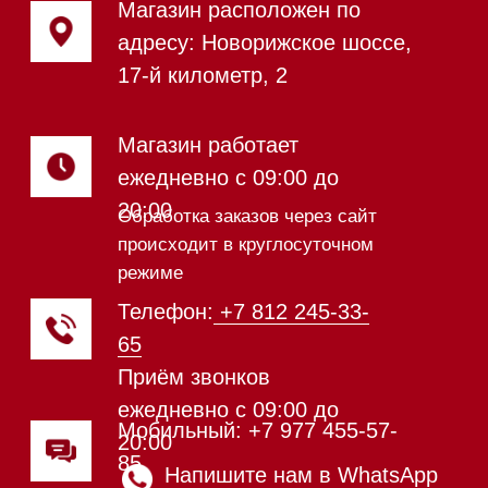
Посудомоечные машины
Посудомоечные машины 60 см
Посудомоечные машины 45 см
Газовые варочные панели
Индукционные варочные панели
Стеклокерамические варочные
панели
Модульные панели SmartLine
Гладильные
системы
Микроволновые печи (СВЧ)
Подогреватели посуды и пищи
Встраиваемые
кофемашины
Соло кофемашины
Вакууматоры