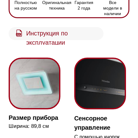
Размер прибора
Сенсорное
Ширина: 89,8 см
управление
С помощью кнопок
Поверхность
10-слойные фильтры
CleanCover
Эффективная
фильтрация жира и
Безопасность и
простая очистка в
лёгкий уход
посудомоечной
машине