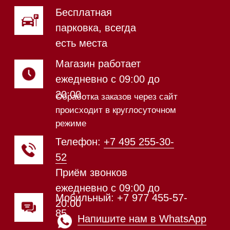
Магазин в Санкт-Петербурге
Магазин расположен по
адресу: Новорижское шоссе,
17-й километр, 2
Магазин работает
ежедневно с 09:00 до
20:00
Обработка заказов через сайт
происходит в круглосуточном
режиме
Телефон:
+7 812 245-33-
65
Приём звонков