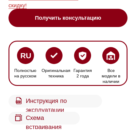
эксплуатации
Схема
встраивания
Сенсорное
Размер ниши
управление
Ширина: 600 мм
С помощью кнопок
Высота: 820 мм
DynaCool
Полки FlexiFrame