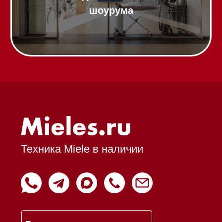
Франшиза
Команда
Шоурум
Trade-In
Подарочные сертификаты
Оплата при получении
Возврат и обмен
Инвестиции
Дизайнерам и архитекторам
Статьи
Контакты