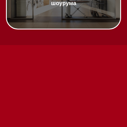
Техника Miele в наличии
Вызвать менеджера на дом
Написать руководителю
Каталог
Стиральные машины
Стирально-сушильные машины
Сушильные машины
Посудомоечные машины
Посудомоечные машины 60 см