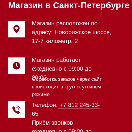
Посудомоечные машины 45 см
Газовые варочные панели
Индукционные варочные панели
Стеклокерамические варочные
панели
Модульные панели SmartLine
Гладильные
системы
Микроволновые печи (СВЧ)
Подогреватели посуды и пищи
Встраиваемые
кофемашины
Соло кофемашины
Вакууматоры
Духовые шкафы
Духовые шкафы с СВЧ
Вытяжки встраиваемые