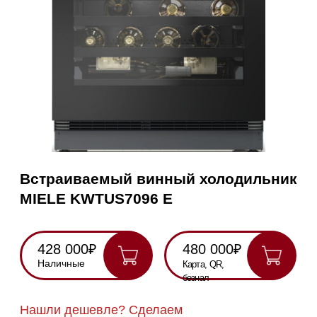
Встраиваемый винный холодильник
MIELE KWTUS7096 E
428 000₽
480 000₽
Наличные
Карта, QR,
безнал
Нашли дешевле? Сделаем
скидку!
Получить консультацию
RU
Полностью
Оригинальная
Гарантия
Все
на русском
техника
2 года
модели в
наличии
Инструкция по