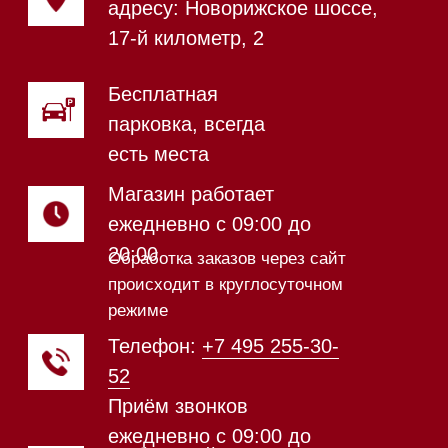
Магазин в Санкт-Петербурге
Магазин расположен по
адресу: Новорижское шоссе,
17-й километр, 2
Магазин работает
ежедневно с 09:00 до
20:00
Обработка заказов через сайт
происходит в круглосуточном
режиме
Телефон:
+7 812 245-33-
65
Приём звонков
ежедневно с 09:00 до
Мобильный: +7 977 455-57-
20:00
85
Напишите нам в WhatsApp