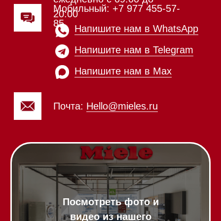
Вытяжки настенные
Пароварки
Пылесосы
Холодильники и морозильники
Винные холодильники
Профессиональная
техника
Химия
Аксессуары
Выставочные образцы
Вопрос-ответ
Гарантия
Кредит
Доставка