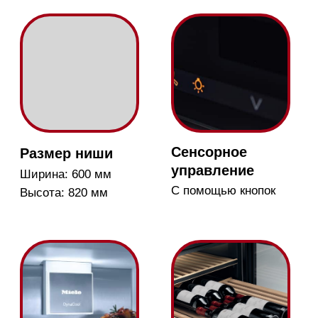
Вентилятор обеспечивает
Полки можно легко
циркуляцию и
перемещать для
распределение холодного
хранения больших
воздуха
бутылок вина
УФ-защита
Push2open
Cтеклянная дверца с
Дверцы открываются
УФ-фильтром
легким нажатием