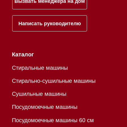
Mieles - поставщик
бытовой техники Miele
ИП Осанов Андрей Васильевич
ИНН 780532423092
ОГРНИП 320784700155889
Р/с 40802810701500116757
В ТОЧКА ПАО БАНКА "ФК
ОТКРЫТИЕ"
К/с 30101810845250000999
БИК 044525999
Hello@mieles.ru
Договор оферты
Политика конфиденциальности
Все права защищены 2026
®
Разработка сайта - Ильшат
Сахапов