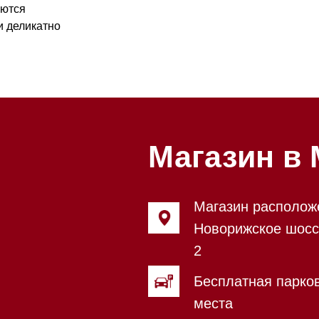
Магазин в Моск
Магазин расположен по адрес
Новорижское шоссе, 17-й кил
2
Бесплатная парковка, всегда 
места
Магазин работает ежедневно с
Обработка заказов через сайт
режиме
Телефон:
+7 495 255-30-52
Приём звонков ежедневно с 0
Мобильный: +7 977 455-57-85