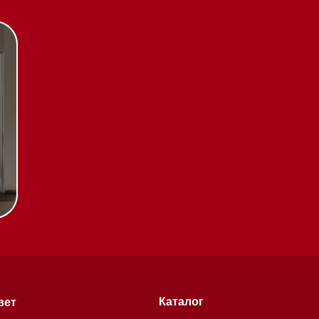
Каталог
Стиральные машины
Стирально-сушильные
машины
Сушильные машины
Посудомоечные машины
Посудомоечные машины 60 см
Посудомоечные машины 45 см
Газовые варочные панели
тификаты
Индукционные варочные панели
Стеклокерамические варочные
чении
панели
Модульные панели SmartLine
Гладильные
системы
хитекторам
Микроволновые печи (СВЧ)