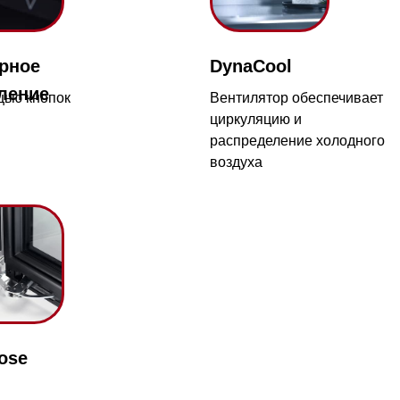
пок
Вентилятор обеспечивает
По
циркуляцию и
дл
распределение холодного
ви
воздуха
Магазин работает ежедневно 
Обработка заказов через с
режиме
зин расположен по адресу:
рижское шоссе,
Мобильный:
+7 977 455-57-8
километр, 2
атно