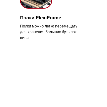
лки можно легко перемещать
я хранения больших бутылок
на
с 09:00 до 20:00
айт происходит в круглосуточном
5