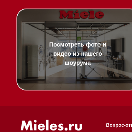
Вопрос-ответ
Гарантия
Техника Miele в
наличии
Кредит
Доставка
Франшиза
Вызвать менеджера на дом
Команда
Шоурум
Написать руководителю
Trade-In
Подарочные сер
Оплата при полу
Возврат и обмен
Инвестиции
Дизайнерам и ар