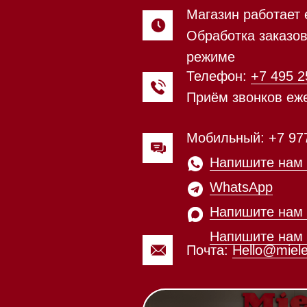
Напишите нам в
WhatsApp
Напишите нам в Telegram
Напишите нам в Max
Почта:
Hello@mieles.ru
Магазин работает ежедневно 
Обработка заказов через с
режиме
зин расположен по адресу:
Посмотреть фото и
рижское шоссе,
видео из нашего
Мобильный:
+7 977 455-57-8
километр, 2
шоурума