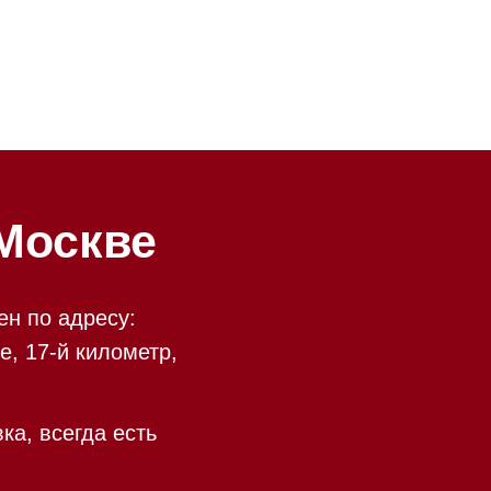
ве
у:
ометр,
есть
 09:00 до 20:00
 происходит в круглосуточном
9:00 до 20:00