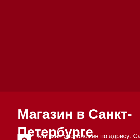
Магазин в Санкт-
Петербурге
Магазин расположен по адресу: Санкт-
Петербург, Московский проспект, 205
Магазин работает ежедневно с 09:00 до 
Обработка заказов через сайт происход
режиме
Телефон:
+7 812 245-33-65
Приём звонков ежедневно с 09:00 до 20
Мобильный: +7 977 455-57-85
Напишите нам в