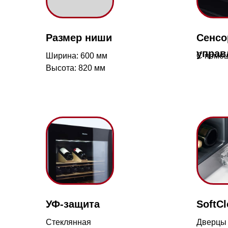
Ширина: 600 мм
С помощью кно
Высота: 820 мм
УФ-защита
SoftClose
Мага
Ново
Cтеклянная
Дверцы
дверца с УФ-
закрываются
17-й 
фильтром
плавно и делик