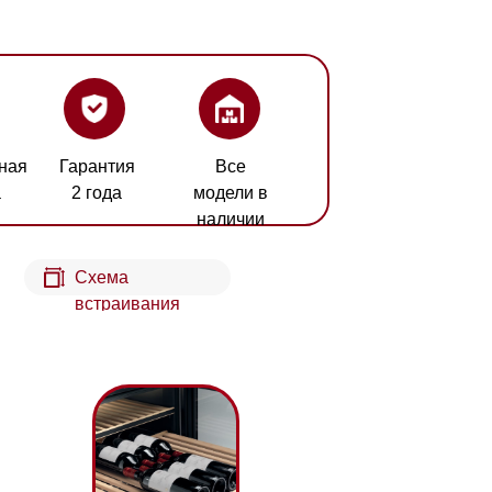
ия
Все
а
модели в
наличии
а
аивания
лки FlexiFrame