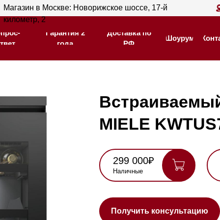
ин в Москве: Новорижское шоссе, 17-й
Магазин в С
Гарантия 2
Доставка по
тр, 2
205
Шоурум
Контакты
года
РФ
Гарантия 2
Доставка по
Шоурум
Контакты
года
РФ
Встраиваемый винн
MIELE KWTUS7054 
299 000₽
335 000₽
Наличные
Карта, QR,
безнал
Нашли де
Получить консультацию