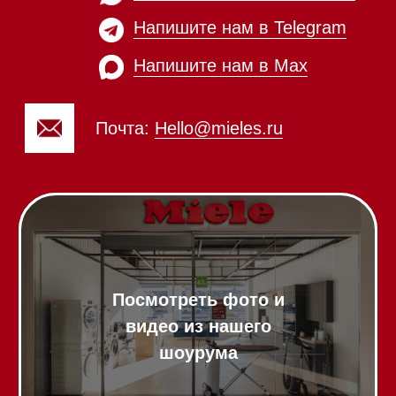
Пароварки
Пылесосы
Холодильники и морозильники
Винные холодильники
Профессиональная
техника
Химия
Аксессуары
Выставочные образцы
Вопрос-ответ
Гарантия
Кредит
Доставка
Франшиза