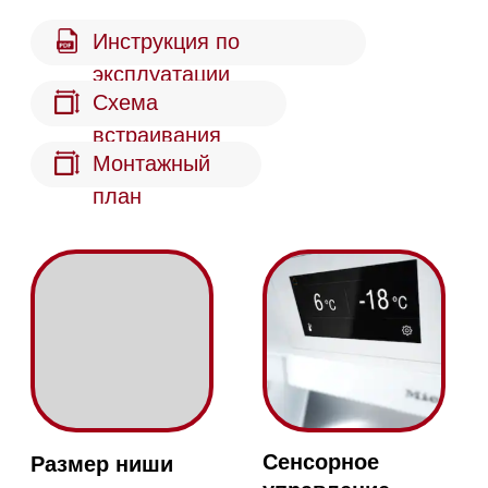
Суперзаморозка
Защитная блокировка
Быстрое замораживание
Активации блокировки
при температуре от −18°С
предотвращаеь
случайное изменение
настроек
IceMaker
NoFrost
Генератор льда
Освобождает вас от