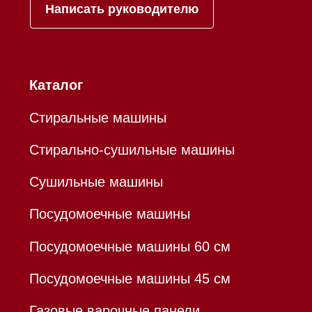
бытовой техники Miele
ИП Осанов Андрей Васильевич
ИНН 780532423092
ОГРНИП 320784700155889
Р/с 40802810701500116757
В ТОЧКА ПАО БАНКА "ФК
ОТКРЫТИЕ"
К/с 30101810845250000999
БИК 044525999
Hello@mieles.ru
Договор оферты
Политика конфиденциальности
Все права защищены 2026
®
Разработка сайта - Ильшат
Сахапов
*Instagram принадлежит компании Meta,
признанной экстремистской организацией и
запрещенной в РФ