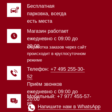
Магазин в Санкт-Петербурге
Магазин расположен по
адресу: Новорижское шоссе,
17-й километр, 2
Магазин работает
ежедневно с 09:00 до
20:00
Обработка заказов через сайт
происходит в круглосуточном
режиме
Телефон:
+7 812 245-33-
65
Приём звонков
ежедневно с 09:00 до
Мобильный: +7 977 455-57-
20:00
85
Напишите нам в WhatsApp
Напишите нам в Telegram
Напишите нам в Max