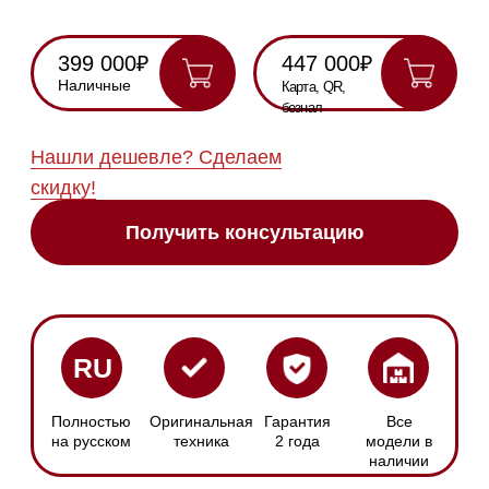
Полностью
Оригинальная
Гарантия
Все
на русском
техника
2 года
модели в
наличии
Инструкция по
эксплуатации
Схема
встраивания
Монтажный
план
Сенсорное
Размер ниши
управление
Ширина: 560 мм
С помощью
Высота: 1772 мм
дисплея
Глубина: 550 мм