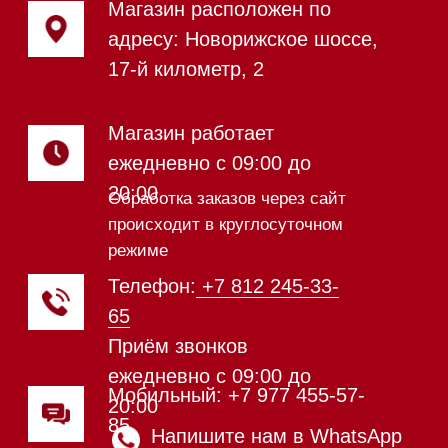
Индукционные варочные панели
Стеклокерамические варочные
панели
Модульные панели SmartLine
Гладильные
системы
Микроволновые печи (СВЧ)
Подогреватели посуды и пищи
Встраиваемые
кофемашины
Соло кофемашины
Вакууматоры
Духовые шкафы
Духовые шкафы с СВЧ
Вытяжки встраиваемые
Вытяжки настенные