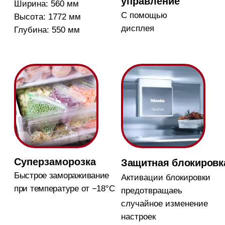
IceMaker может
необходимости
производить до 150
разморозки и очистки
кубиков льда в сутки
прибора
Магазин в Москве
Магазин расположен по
адресу: Новорижское шоссе,
17-й километр, 2