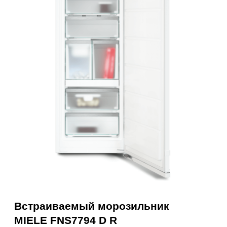
Встраиваемый морозильник
MIELE FNS7794 D R
399 000₽
447 000₽
Наличные
Карта, QR,
безнал
Нашли дешевле? Сделаем
скидку!
Получить консультацию
RU