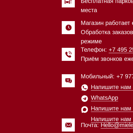
Мобильный: +7 977 455-57-85
Напишите нам в
WhatsApp
Напишите нам в Telegram
Напишите нам в Max
Почта:
Hello@mieles.ru
Магазин работает ежедневно 
Обработка заказов через с
режиме
зин расположен по адресу:
Посмотреть фото и
рижское шоссе,
видео из нашего
Мобильный:
+7 977 455-57-8
километр, 2
шоурума