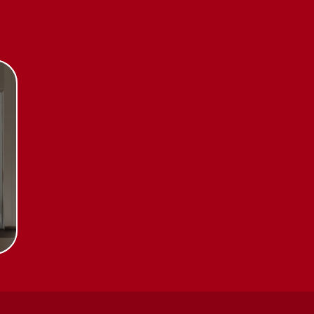
Каталог
Стиральные машины
Стирально-сушильные
машины
Сушильные машины
Посудомоечные машины
Посудомоечные машины 60 см
Посудомоечные машины 45 см
Газовые варочные панели
тификаты
Индукционные варочные панели
Стеклокерамические варочные
чении
панели
Модульные панели SmartLine
Гладильные