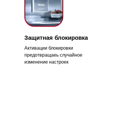
щитная блокировка
тивации блокировки
едотвращаеь случайное
менение настроек
с 09:00 до 20:00
айт происходит в круглосуточном
5