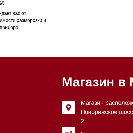
Магазин в Моск
Магазин расположен по адрес
Новорижское шоссе, 17-й кил
2
Бесплатная парковка, всегда 
места
Магазин работает ежедневно с
Обработка заказов через сайт
режиме
Телефон:
+7 495 255-30-52
Приём звонков ежедневно с 0