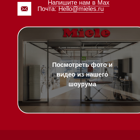
Вопрос-ответ
Гарантия
Техника Miele в
наличии
Кредит
Доставка
Франшиза
Вызвать менеджера на дом
Команда
Шоурум
Написать руководителю
Trade-In
Подарочные сер
Оплата при полу
Возврат и обмен