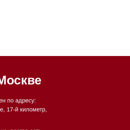
ве
у:
ометр,
есть
 09:00 до 20:00
 происходит в круглосуточном
9:00 до 20:00