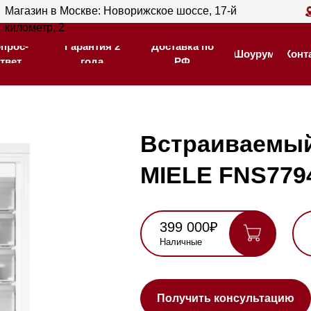
ин в Москве: Новорижское шоссе, 17-й
Магазин в С
Гарантия 2
Доставка по
тр, 2
205
Шоурум
Контакты
года
РФ
Гарантия 2
Доставка по
Шоурум
Контакты
года
РФ
Встраиваемый моро
MIELE FNS7794 D L
399 000₽
447 000₽
Наличные
Карта, QR,
безнал
Нашли де
Получить консультацию