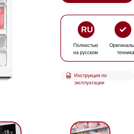
RU
Полностью
Оригинальная
Гарант
на русском
техника
2 год
Инструкция по
Схем
эксплуатации
встр