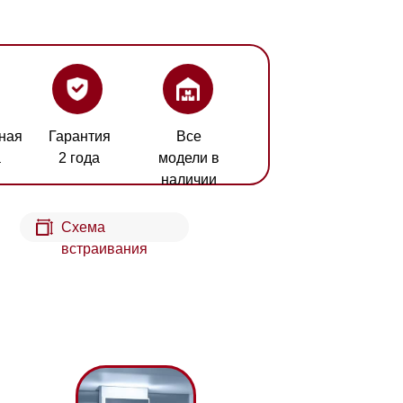
ия
Все
а
модели в
наличии
а
аивания