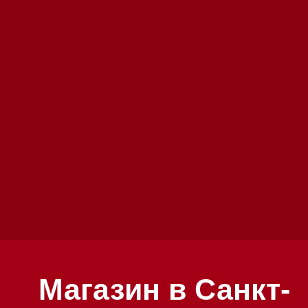
Магазин в Санкт-
Петербурге
Магазин расположен по адресу: Санкт-
Петербург, Московский проспект, 205
Магазин работает ежедневно с 09:00 до 
Обработка заказов через сайт происход
режиме
Телефон:
+7 812 245-33-65
Приём звонков ежедневно с 09:00 до 20
Мобильный: +7 977 455-57-85