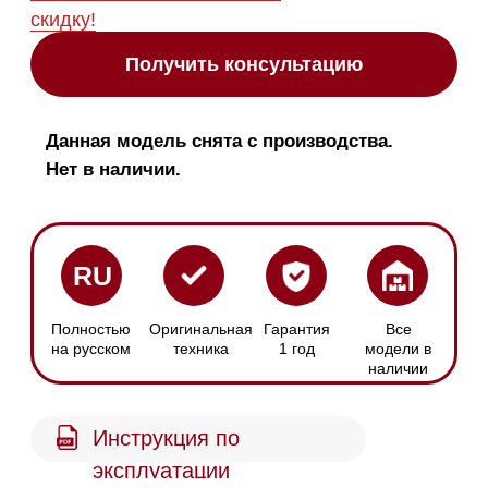
Инструкция по
эксплуатации
Управление
Размер колонны
Profitronic L
Высота: 192 см
С помощью
Ширина: 69.2 см
переключателей
Глубина: 76.3 см