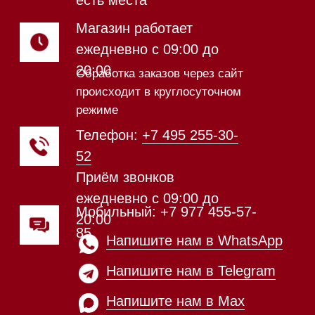
Магазин в Санкт-Петербурге
Магазин расположен по
адресу: Новорижское шоссе,
17-й километр, 2
Магазин работает
ежедневно с 09:00 до
20:00
Обработка заказов через сайт
происходит в круглосуточном
режиме
Телефон:
+7 812 245-33-
65
Приём звонков
ежедневно с 09:00 до
Мобильный: +7 977 455-57-
20:00
85
Напишите нам в WhatsApp