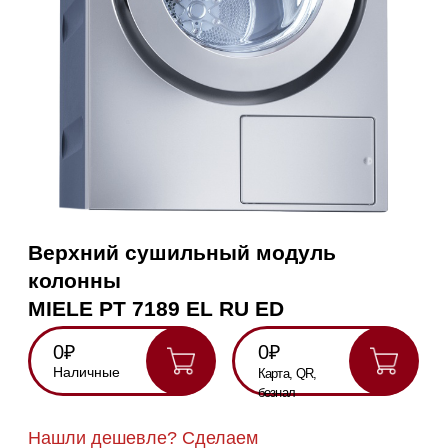
Верхний сушильный модуль
колонны
MIELE PT 7189 EL RU ED
0₽
0₽
Наличные
Карта, QR,
безнал
Нашли дешевле? Сделаем
скидку!
Получить консультацию
Данная модель снята с производства.
Нет в наличии.
RU
Полностью
Оригинальная
Гарантия
Все
на русском
техника
1 год
модели в
наличии