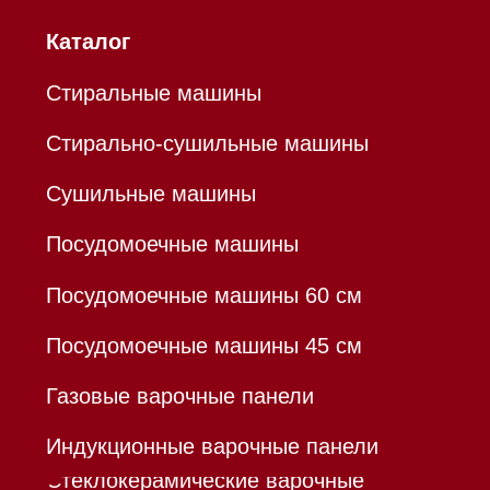
Mieles - поставщик
бытовой техники Miele
ИП Осанов Андрей Васильевич
ИНН 780532423092
ОГРНИП 320784700155889
Р/с 40802810701500116757
В ТОЧКА ПАО БАНКА "ФК
ОТКРЫТИЕ"
К/с 30101810845250000999
БИК 044525999
Hello@mieles.ru
Договор оферты
Политика конфиденциальности
Все права защищены 2026
®
Разработка сайта - Ильшат
Сахапов