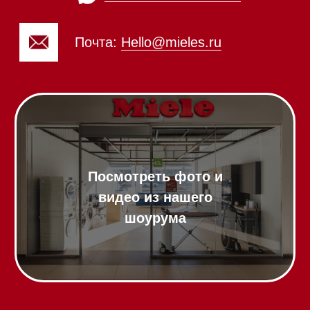
Вытяжки встраиваемые
Вытяжки настенные
Пароварки
Пылесосы
Холодильники и морозильники
Винные холодильники
Профессиональная
техника
Химия
Аксессуары
Выставочные образцы
Вопрос-ответ
Гарантия
Кредит