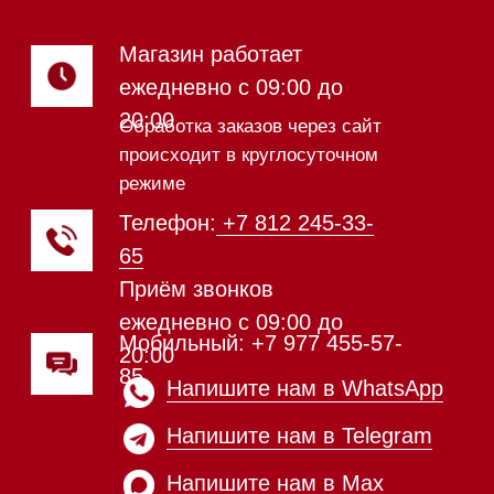
Посудомоечные машины 60 см
Посудомоечные машины 45 см
Газовые варочные панели
Индукционные варочные панели
Стеклокерамические варочные
панели
Модульные панели SmartLine
Гладильные
системы
Микроволновые печи (СВЧ)
Подогреватели посуды и пищи
Встраиваемые
кофемашины
Соло кофемашины
Вакууматоры
Духовые шкафы
Духовые шкафы с СВЧ