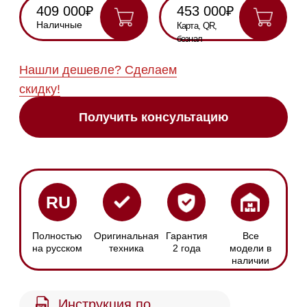
RU
Полностью
Оригинальная
Гарантия
Все
на русском
техника
2 года
модели в
наличии
Инструкция по
эксплуатации
Схема
встраивания
Сенсорное
Размер прибора
управление
Ш х В: 595 х 141 мм