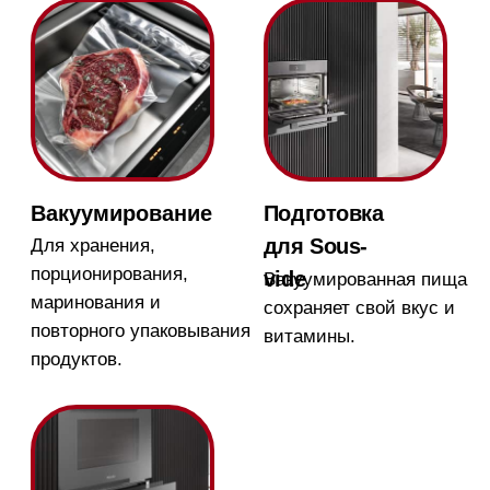
Push2open
Механизм открывания
активируется с
помощью лёгкого
нажатия
Магазин в Москве