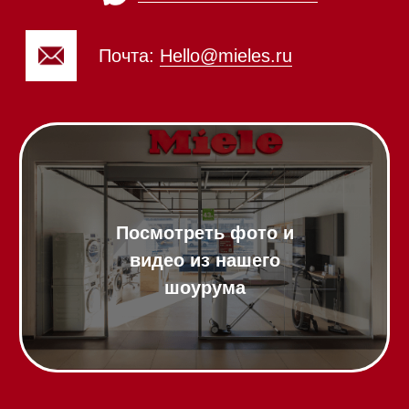
Вытяжки встраиваемые
Вытяжки настенные
Пароварки
Пылесосы
Холодильники и морозильники
Винные холодильники
Профессиональная
техника
Химия
Аксессуары
Выставочные образцы
Вопрос-ответ
Гарантия
Кредит