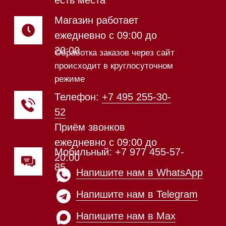
Магазин в Санкт-Петербурге
Магазин расположен по
адресу: Новорижское шоссе,
17-й километр, 2
Магазин работает
ежедневно с 09:00 до
20:00
Обработка заказов через сайт
происходит в круглосуточном
режиме
Телефон:
+7 812 245-33-
65
Приём звонков
ежедневно с 09:00 до
Мобильный: +7 977 455-57-
20:00
85
Напишите нам в WhatsApp