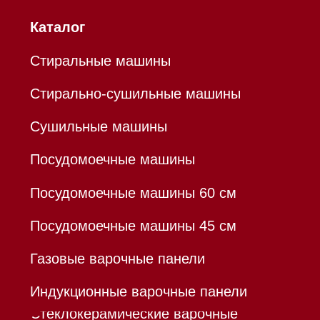
Mieles - поставщик
бытовой техники Miele
ИП Осанов Андрей Васильевич
ИНН 780532423092
ОГРНИП 320784700155889
Р/с 40802810701500116757
В ТОЧКА ПАО БАНКА "ФК
ОТКРЫТИЕ"
К/с 30101810845250000999
БИК 044525999
Hello@mieles.ru
Договор оферты
Политика конфиденциальности
Все права защищены 2026
®
Разработка сайта - Ильшат
Сахапов