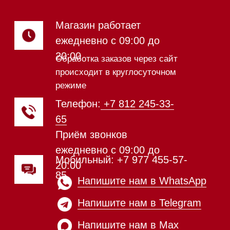
Посудомоечные машины 60 см
Посудомоечные машины 45 см
Газовые варочные панели
Индукционные варочные панели
Стеклокерамические варочные
панели
Модульные панели SmartLine
Гладильные
системы
Микроволновые печи (СВЧ)
Подогреватели посуды и пищи
Встраиваемые
кофемашины
Соло кофемашины
Вакууматоры
Духовые шкафы
Духовые шкафы с СВЧ