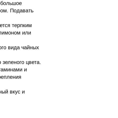
 большое
ром. Подавать
ется терпким
 лимоном или
ого вида чайных
 зеленого цвета.
таминами и
репления
ный вкус и