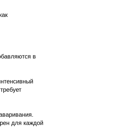
как
обавляются в
интенсивный
 требует
заваривания.
рен для каждой