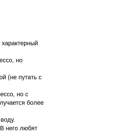
т характерный
ессо, но
й (не путать с
ессо, но с
лучается более
воду.
 В него любят