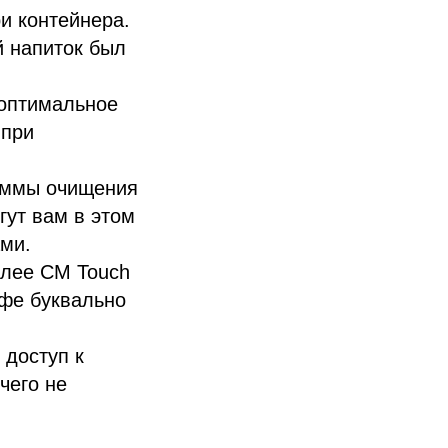
и контейнера.
 напиток был
 оптимальное
 при
раммы очищения
гут вам в этом
ами.
плее CM Touch
офе буквально
 доступ к
чего не