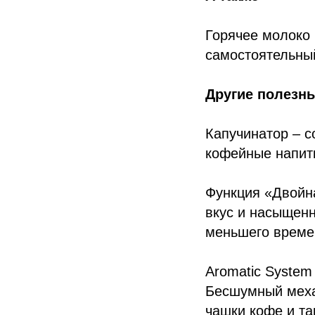
Горячее молоко 
самостоятельный
Другие полезн
Капучинатор – с
кофейные напитк
Функция «Двойн
вкус и насыщенн
меньшего време
Aromatic System
Бесшумный меха
чашки кофе и та