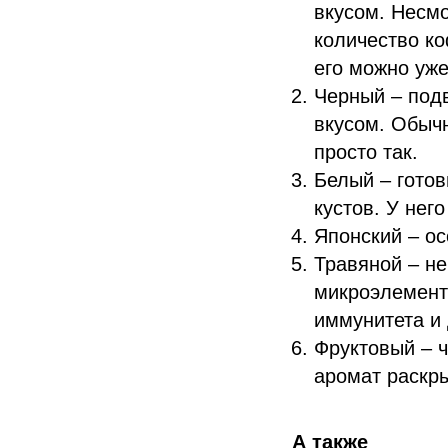
вкусом. Несм
количество к
его можно уже
Черный – под
вкусом. Обыч
просто так.
Белый – готов
кустов. У нег
Японский – ос
Травяной – не
микроэлемент
иммунитета и 
Фруктовый – ч
аромат раскры
А также