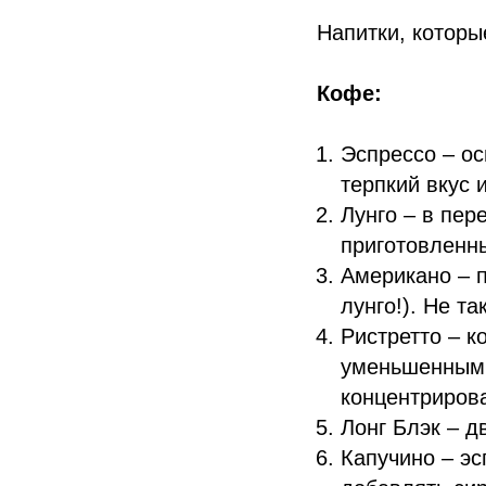
Напитки, которы
Кофе:
Эспрессо – ос
терпкий вкус и
Лунго – в пере
приготовленн
Американо – п
лунго!). Не т
Ристретто – к
уменьшенным 
концентрирова
Лонг Блэк – д
Капучино – эс