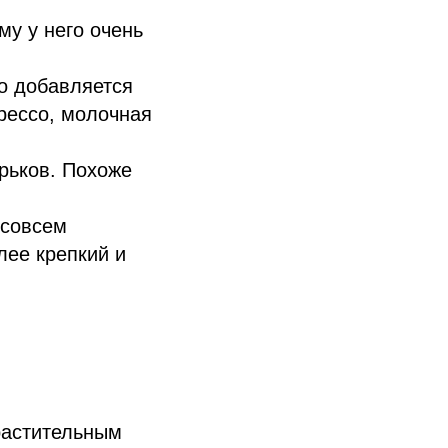
му у него очень
.
ко добавляется
рессо, молочная
ырьков. Похоже
 совсем
лее крепкий и
растительным