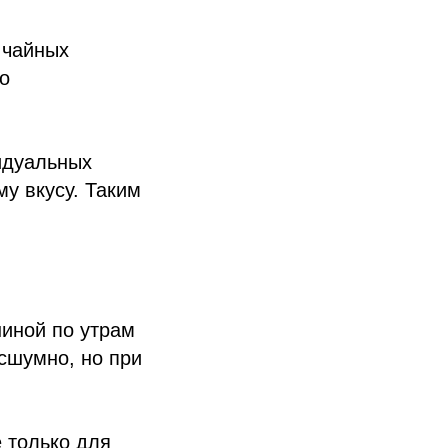
 чайных
то
идуальных
у вкусу. Таким
иной по утрам
сшумно, но при
е только для