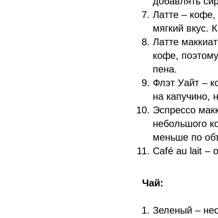
добавлять сир
Латте – кофе,
мягкий вкус. 
Латте маккиат
кофе, поэтому
пена.
Флэт Уайт – к
на капучино,
Эспрессо макк
небольшого ко
меньше по об
Café au lait 
Чай:
Зеленый – не