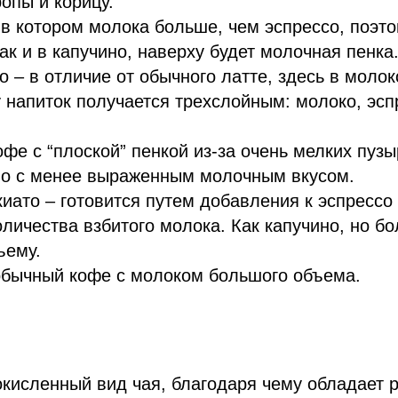
опы и корицу.
 в котором молока больше, чем эспрессо, поэто
Как и в капучино, наверху будет молочная пенка
о – в отличие от обычного латте, здесь в моло
 напиток получается трехслойным: молоко, эсп
офе с “плоской” пенкой из-за очень мелких пуз
 но с менее выраженным молочным вкусом.
иато – готовится путем добавления к эспрессо
личества взбитого молока. Как капучино, но бо
ъему.
– обычный кофе с молоком большого объема.
окисленный вид чая, благодаря чему обладает 