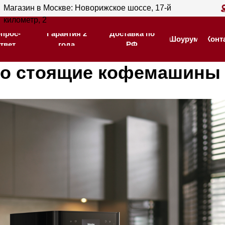
ин в Москве: Новорижское шоссе, 17-й
Магазин в С
Гарантия 2
Доставка по
тр, 2
205
Шоурум
Контакты
года
РФ
Гарантия 2
Доставка по
Шоурум
Контакты
года
РФ
о стоящие кофемашины