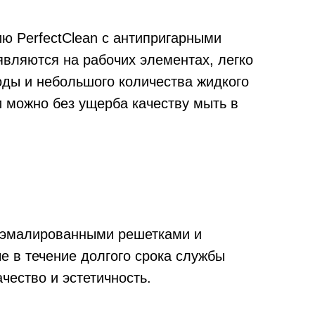
ю PerfectClean с антипригарными
являются на рабочих элементах, легко
оды и небольшого количества жидкого
 можно без ущерба качеству мыть в
Магазин работает ежедневно 
Обработка заказов через с
режиме
зин расположен по адресу:
рижское шоссе,
Мобильный:
+7 977 455-57-8
километр, 2
 эмалированными решетками и
е в течение долгого срока службы
чество и эстетичность.