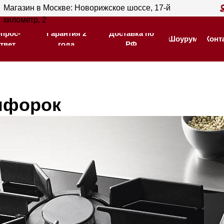
ин в Москве: Новорижское шоссе, 17-й
Магазин в С
Гарантия 2
Доставка по
тр, 2
205
Шоурум
Контакты
года
РФ
Гарантия 2
Доставка по
Шоурум
Контакты
года
РФ
нфорок