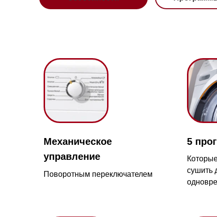
Механическое
5 программ
управление
Которые позво
сушить до 8 кг
Поворотным переключателем
одновременно