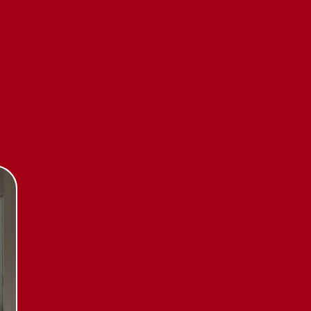
Каталог
Стиральные машины
Стирально-сушильные
машины
Сушильные машины
Посудомоечные машины
Посудомоечные машины 60 см
Посудомоечные машины 45 см