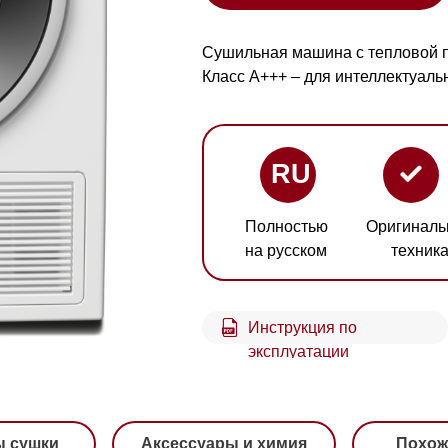
Класс A+++ – для интеллектуального ухода за 
RU
Полностью
Оригинальная
Гарант
на русском
техника
2 год
Инструкция по
эксплуатации
и
Аксессуары и химия
Похожие модели