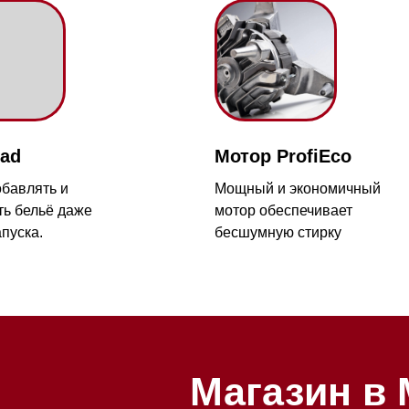
зин расположен по адресу:
Мотор ProfiEco
рижское шоссе,
ь и
Мощный и экономичный
Мобильный:
+7 977 455-57-8
километр, 2
ё даже
мотор обеспечивает
бесшумную стирку
Магазин в Моск
Магазин расположен по адрес
Новорижское шоссе, 17-й кил
2
Пропитывание
Тонкое бельё
Бесплатная парковка, всегда 
Пропитка одежды
Cинтетические изде
места
 и
специальным средством
сохраняют