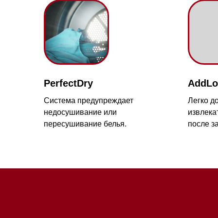
Мага
PerfectDry
AddLoad
Ново
Система предупреждает
Легко добавлят
17-й 
недосушивание или
извлекать бель
пересушивание белья.
после запуска.
Экспресс
Сорочки
Небольшие партии вещей
Предотвращает
можно быстро высушить и
образование складок