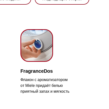
agranceDos
акон с ароматизатором
 Miele придаёт белью
иятный запах и мягкость
с 09:00 до 20:00
айт происходит в круглосуточном