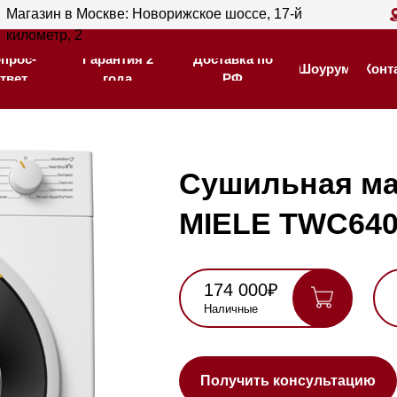
ин в Москве: Новорижское шоссе, 17-й
Магазин в С
Гарантия 2
Доставка по
тр, 2
205
Шоурум
Контакты
года
РФ
Гарантия 2
Доставка по
Шоурум
Контакты
года
РФ
Сушильная машина
MIELE TWC640WP Whi
174 000₽
195 000₽
Наличные
Карта, QR,
безнал
Нашли де
Получить консультацию
Cушильная машина с тепловой помпой.