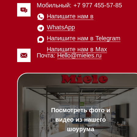
видео из нашего
шоурума
Вопрос-ответ
Гарантия
Техника Miele в
наличии
Кредит
Доставка
Франшиза
Вызвать менеджера на дом
Команда
Шоурум
Написать руководителю