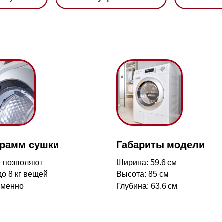
 сушки
Габариты модели
Fr
ляют
Ширина: 59.6 см
Фл
 вещей
Высота: 85 см
от
Глубина: 63.6 см
пр
Магазин работает ежедневно 
Обработка заказов через с
режиме