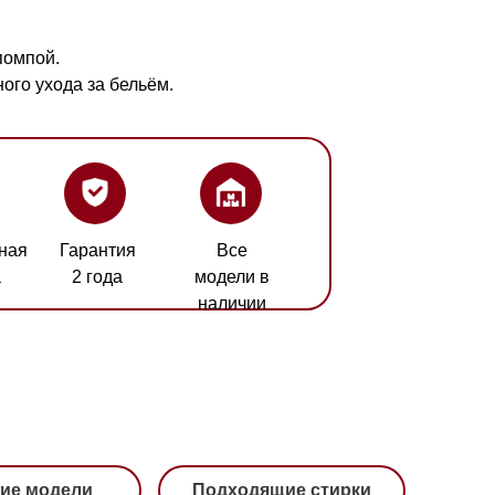
бельём.
ия
Все
а
модели в
наличии
Подходящие стирки