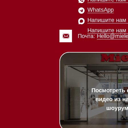
зин расположен по адресу:
Посмотреть фото и
рижское шоссе,
видео из нашего
Мобильный:
+7 977 455-57-8
километр, 2
шоурума
20:00
ит в круглосуточном