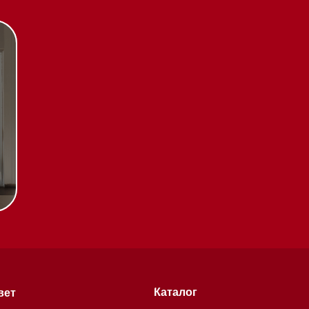
Каталог
Стиральные машины
Стирально-сушильные
машины
Сушильные машины
Посудомоечные машины
Посудомоечные машины 60 см
Посудомоечные машины 45 см
Газовые варочные панели
тификаты
Индукционные варочные панели
Стеклокерамические варочные
чении
панели
Модульные панели SmartLine
Гладильные
системы
хитекторам
Микроволновые печи (СВЧ)