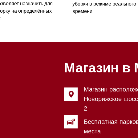
Магазин в Моск
Магазин расположен по адрес
Новорижское шоссе, 17-й кил
2
Бесплатная парковка, всегда 
места
Магазин работает ежедневно с
Обработка заказов через сайт
режиме
Телефон:
+7 495 255-30-52
Приём звонков ежедневно с 0
Мобильный: +7 977 455-57-85