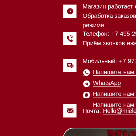
Напишите нам в
WhatsApp
Напишите нам в Telegram
Напишите нам в Max
Почта:
Hello@mieles.ru
Магазин работает ежедневно 
Обработка заказов через с
режиме
зин расположен по адресу:
Посмотреть фото и
рижское шоссе,
видео из нашего
Мобильный:
+7 977 455-57-8
километр, 2
шоурума