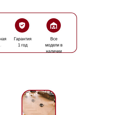
ия
Все
модели в
наличии
-Smart Navigation