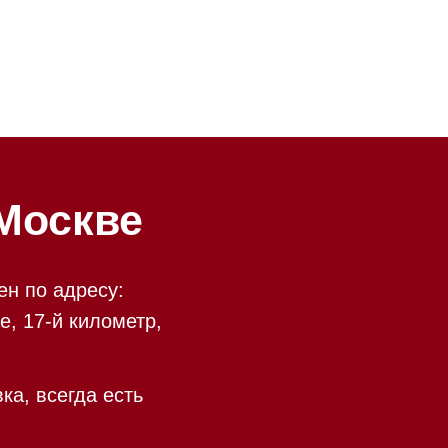
ве
у:
ометр,
есть
 09:00 до 20:00
 происходит в круглосуточном
9:00 до 20:00