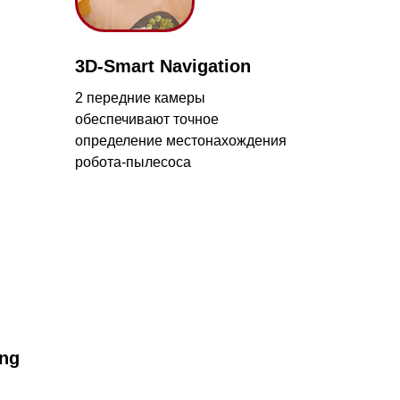
передние камеры
еспечивают точное
ределение местонахождения
бота-пылесоса
с 09:00 до 20:00
айт происходит в круглосуточном
5