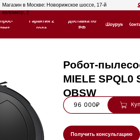
ин в Москве: Новорижское шоссе, 17-й
Магазин в С
Гарантия 2
Доставка по
тр, 2
205
Шоурум
Контакты
года
РФ
Гарантия 2
Доставка по
Шоурум
Контакты
года
РФ
Робот-пылесос
MIELE SPQL0 Scout 
OBSW
96 000₽
Купить
Нашли де
Получить консультацию