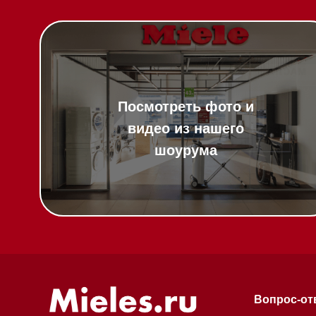
Вопрос-ответ
Гарантия
Техника Miele в
наличии
Кредит
Доставка
Франшиза
Вызвать менеджера на дом
Команда
Шоурум
Написать руководителю
Trade-In
Подарочные сер
Оплата при полу
Возврат и обмен
Инвестиции
Дизайнерам и ар