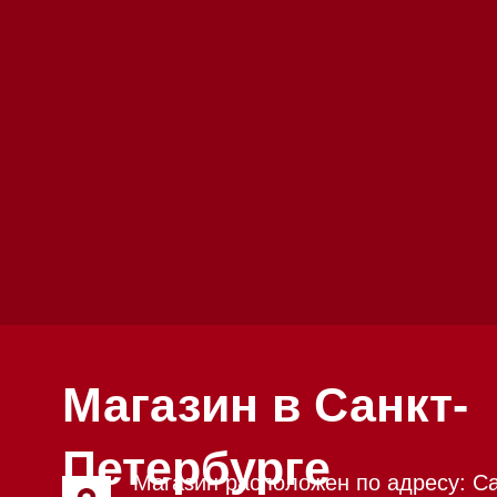
Магазин в Санкт-
Петербурге
Магазин расположен по адресу: Санкт-
Петербург, Московский проспект, 205
Магазин работает ежедневно с 09:00 до 
Обработка заказов через сайт происход
режиме
Телефон:
+7 812 245-33-65
Приём звонков ежедневно с 09:00 до 20
Мобильный: +7 977 455-57-85
Напишите нам в