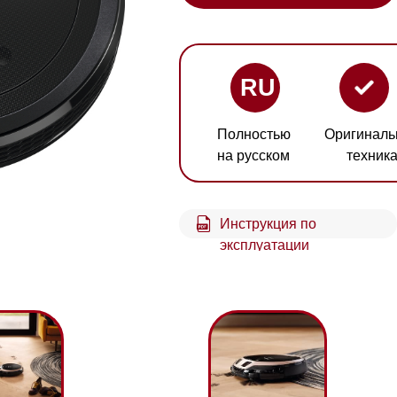
RU
Полностью
Оригинальная
Гарант
на русском
техника
1 год
Инструкция по
эксплуатации
aning
Чистка ковровых
3D
покрытий