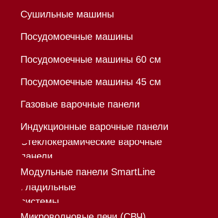
Все права защищены 2026
®
Разработка сайта - Ильшат
Сахапов
*Instagram принадлежит компании Meta,
признанной экстремистской организацией и
запрещенной в РФ
Каталог
Корзина
Контакты
Меню