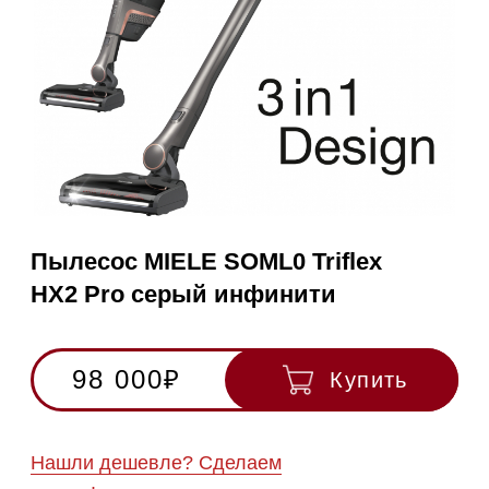
Пылесос MIELE SOML0 Triflex
HX2 Pro серый инфинити
98 000₽
Купить
Нашли дешевле? Сделаем
скидку!
Получить консультацию
RU
Полностью
Оригинальная
Гарантия
Все
на русском
техника
1 год
модели в
наличии
Инструкция по
эксплуатации