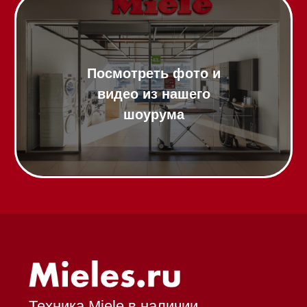
Вопрос-ответ
Гарантия
Кредит
Доставка
Франшиза
Команда
Шоурум
Trade-In
Подарочные сертификаты
Оплата при получении
Возврат и обмен
Инвестиции
Дизайнерам и архитекторам
Статьи