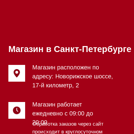
Сушильные машины
Посудомоечные машины
Посудомоечные машины 60 см
Посудомоечные машины 45 см
Газовые варочные панели
Индукционные варочные панели
Стеклокерамические варочные
панели
Модульные панели SmartLine
Гладильные
системы
Микроволновые печи (СВЧ)
Подогреватели посуды и пищи
Встраиваемые
кофемашины
Соло кофемашины