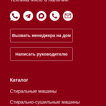
Контакты
Mieles - поставщик
бытовой техники Miele
ИП Осанов Андрей Васильевич
ИНН 780532423092
ОГРНИП 320784700155889
Р/с 40802810701500116757
В ТОЧКА ПАО БАНКА "ФК
ОТКРЫТИЕ"
К/с 30101810845250000999
БИК 044525999
Hello@mieles.ru
Договор оферты
Политика конфиденциальности