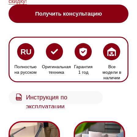
Режим Reach
Концепция «3 в 1»
Конструкция пылесоса
Блок питания
Miele отлично
размещается
адаптируется к вашим
сверху для
потребностям
максимальной
гибкости уборки
Режим Compact
Режим Comfort