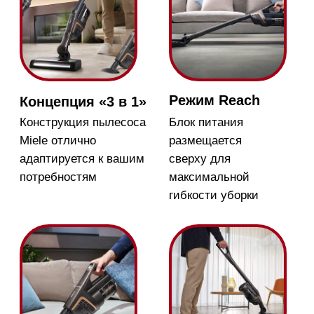
Блок питания отдельно
Небольшой вес
от прибора сразу готов
упрощает
к работе
эксплуатацию
прибора
Фильтр HEPA
Электрощётка
Multi Floor XXL
Который не требует
обслуживания
Идеально подходит
для уборки пыли и
грязи