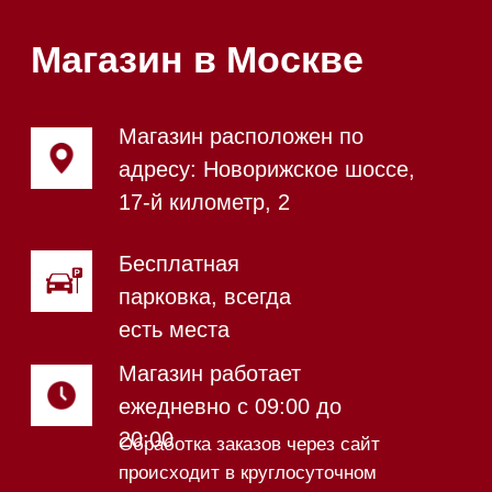
Магазин в Санкт-Петербурге
Магазин расположен по
адресу: Новорижское шоссе,
17-й километр, 2
Магазин работает
ежедневно с 09:00 до
20:00
Обработка заказов через сайт
происходит в круглосуточном
режиме
Телефон:
+7 812 245-33-
65