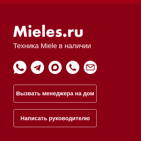
Доставка
Франшиза
Команда
Шоурум
Trade-In
Подарочные сертификаты
Оплата при получении
Возврат и обмен
Инвестиции
Дизайнерам и архитекторам
Статьи
Контакты