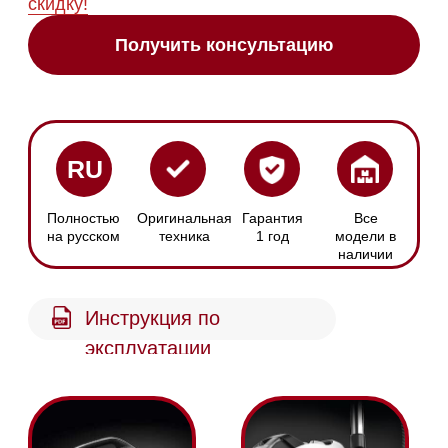
Компактная
Технология Vortex
конструкция
Воздух движется со
Небольшие размеры для
скоростью более 100
лёгкой уборки в
км/ч, собирая крупные
помещениях с
и мелкие частицы
ограниченным
пыли
пространством