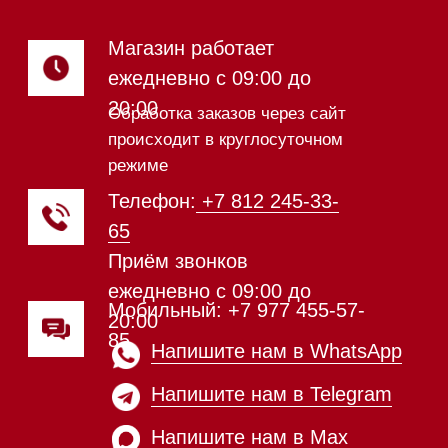
Посудомоечные машины 45 см
Газовые варочные панели
Индукционные варочные панели
Стеклокерамические варочные
панели
Модульные панели SmartLine
Гладильные
системы
Микроволновые печи (СВЧ)
Подогреватели посуды и пищи
Встраиваемые
кофемашины
Соло кофемашины
Вакууматоры
Духовые шкафы
Духовые шкафы с СВЧ