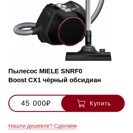
Пылесос MIELE SNRF0
Boost CX1 чёрный обсидиан
45 000₽
Купить
Нашли дешевле? Сделаем
скидку!
Получить консультацию
RU
Полностью
Оригинальная
Гарантия
Все
на русском
техника
1 год
модели в
наличии
Инструкция по
эксплуатации