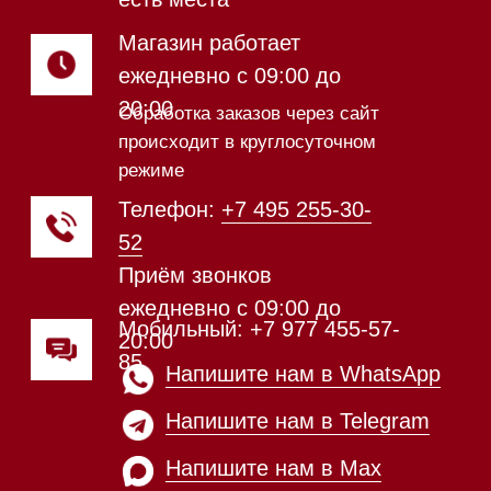
Магазин в Санкт-Петербурге
Магазин расположен по
адресу: Новорижское шоссе,
17-й километр, 2
Магазин работает
ежедневно с 09:00 до
20:00
Обработка заказов через сайт
происходит в круглосуточном
режиме
Телефон:
+7 812 245-33-
65
Приём звонков
ежедневно с 09:00 до
Мобильный: +7 977 455-57-
20:00
85
Напишите нам в WhatsApp