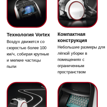
TrackDrive
Экологичные фильтры
Колёса по бокам
Корпусы фильтров
прибора задают ему
Hygiene AirClean
направление и
изготовлены из
удерживают от
переработанного
столкновений
пластика
Магазин в Москве