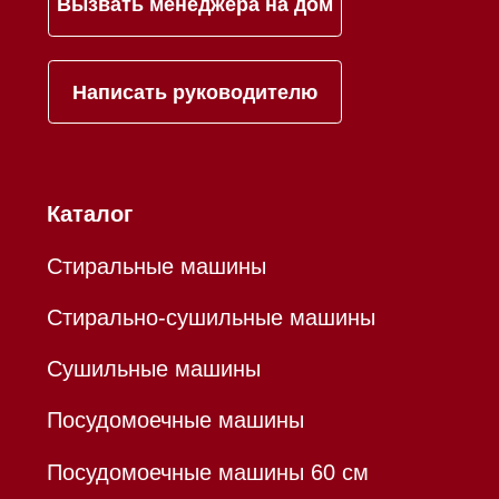
Статьи
Контакты
Mieles - поставщик
бытовой техники Miele
ИП Осанов Андрей Васильевич
ИНН 780532423092
ОГРНИП 320784700155889
Р/с 40802810701500116757
В ТОЧКА ПАО БАНКА "ФК
ОТКРЫТИЕ"
К/с 30101810845250000999
БИК 044525999
Hello@mieles.ru
Договор оферты