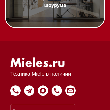
Вопрос-ответ
Гарантия
Кредит
Доставка
Франшиза
Команда
Шоурум
Trade-In
Подарочные сертификаты
Оплата при получении
Возврат и обмен
Инвестиции
Дизайнерам и архитекторам