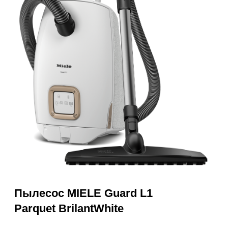
Пылесос MIELE Guard L1
Parquet BrilantWhite
56 000₽
Купить
Нашли дешевле? Сделаем
скидку!
Получить консультацию
RU
Полностью
Оригинальная
Гарантия
Все