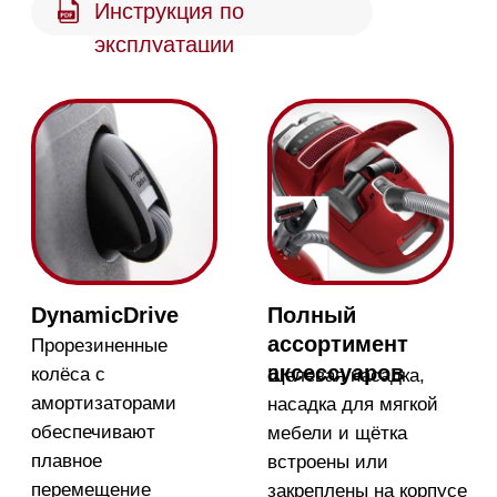
Ручка Comfort
Бампер
Подвижное крепление
Бампер из мягкой
всасывающего шланга
пластмассы защищает
обеспечивает
мебель и прибор при
эргономичное и
случайных
удобное использование
столкновениях