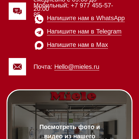
Вакууматоры
Духовые шкафы
Духовые шкафы с СВЧ
Вытяжки встраиваемые
Вытяжки настенные
Пароварки
Пылесосы
Холодильники и морозильники
Винные холодильники
Профессиональная
техника
Химия
Аксессуары
Выставочные образцы