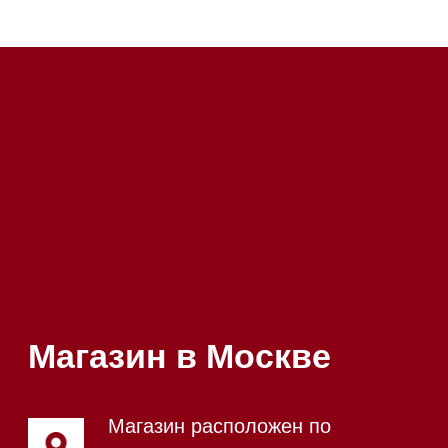
Мобильный: +7 977 455-57-
20:00
85
Напишите нам в WhatsApp
Напишите нам в Telegram
Напишите нам в Max
Почта:
Hello@mieles.ru
Посмотреть фото и
видео из нашего
шоурума