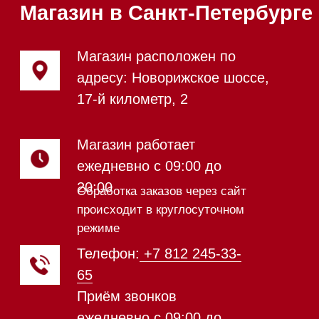
Стирально-сушильные машины
Сушильные машины
Посудомоечные машины
Посудомоечные машины 60 см
Посудомоечные машины 45 см
Газовые варочные панели
Индукционные варочные панели
Стеклокерамические варочные
панели
Модульные панели SmartLine
Гладильные
системы
Микроволновые печи (СВЧ)
Подогреватели посуды и пищи
Встраиваемые
кофемашины
Соло кофемашины