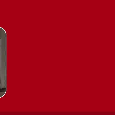
Каталог
Стиральные машины
Стирально-сушильные
машины
Сушильные машины
Посудомоечные машины
Посудомоечные машины 60 см
Посудомоечные машины 45 см
Газовые варочные панели
тификаты
Индукционные варочные панели
Стеклокерамические варочные
чении
панели
Модульные панели SmartLine