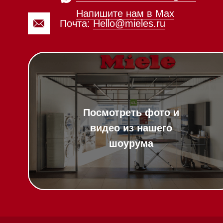
Вопрос-ответ
Гарантия
Техника Miele в
наличии
Кредит
Доставка
Франшиза
Вызвать менеджера на дом
Команда
Шоурум
Написать руководителю
Trade-In
Подарочные сер
Оплата при полу
Возврат и обмен