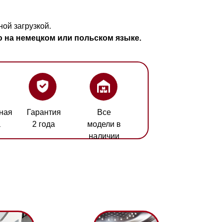
 или польском языке.
ия
Все
а
модели в
наличии