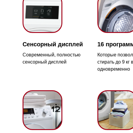
Сенсорный дисплей
16 программ сти
Современный, полностью
Которые позволяют
сенсорный дисплей
стирать до 9 кг вещей
одновременно
QuickPower
PerfectCare
Мага
Ново
Стирка и сушка ваших
Уход за бельём всегда
любимых вещей меньше чем
будет бережным и
17-й 
за час
аккуратным