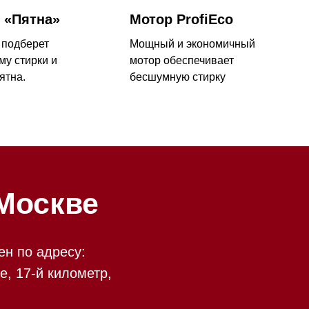
ве
у:
ометр,
есть
 09:00 до 20:00
 происходит в круглосуточном