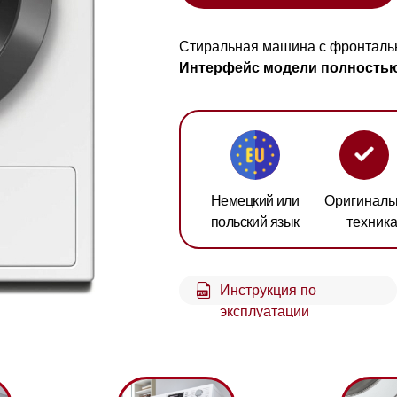
Интерфейс модели полностью на немецком
Немецкий или
Оригинальная
Гарант
польский язык
техника
2 год
Инструкция по
эксплуатации