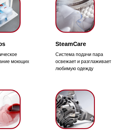
SteamCare
Система подачи пара
освежает и разглаживает
любимую одежду
с 09:00 до 20:00
айт происходит в круглосуточном
Мотор ProfiEco
Мощный и экономичный
5
мотор обеспечивает
бесшумную стирку