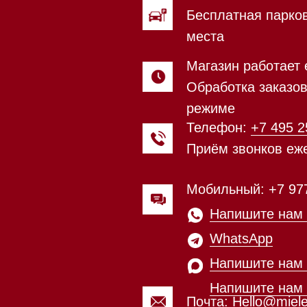
Приём звонков ежедневно с 0
Мобильный: +7 977 455-57-85
Напишите нам в
WhatsApp
Напишите нам в Telegram
Напишите нам в Max
Почта:
Hello@mieles.ru
Магазин работает ежедневно 
Обработка заказов через с
режиме
зин расположен по адресу:
Посмотреть фото и
рижское шоссе,
видео из нашего
Мобильный:
+7 977 455-57-8
километр, 2
шоурума