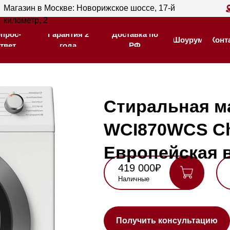
ин в Москве: Новорижское шоссе, 17-й
Магазин в С
Гарантия 2
Доставка по
тр, 2
205
Шоурум
Контакты
года
РФ
Гарантия 2
Доставка по
Шоурум
Контакты
года
РФ
Стиральная машина
WCI870WCS Chrome E
Европейская версия
419 000₽
439 000₽
Наличные
Карта, QR,
безнал
Нашли де
Получить консультацию
Стиральная машина с фронтальной загрузкой.