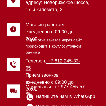
Индукционные варочные панели
Стеклокерамические варочные
панели
Модульные панели SmartLine
Гладильные
системы
Микроволновые печи (СВЧ)
Подогреватели посуды и пищи
Встраиваемые
кофемашины
Соло кофемашины
Вакууматоры
Духовые шкафы
Духовые шкафы с СВЧ
Вытяжки встраиваемые
Вытяжки настенные
Пароварки