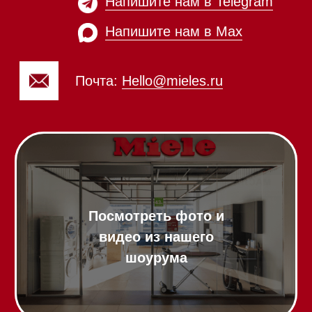
Пылесосы
Холодильники и морозильники
Винные холодильники
Профессиональная
техника
Химия
Аксессуары
Выставочные образцы
Вопрос-ответ
Гарантия
Кредит
Доставка
Франшиза
Команда