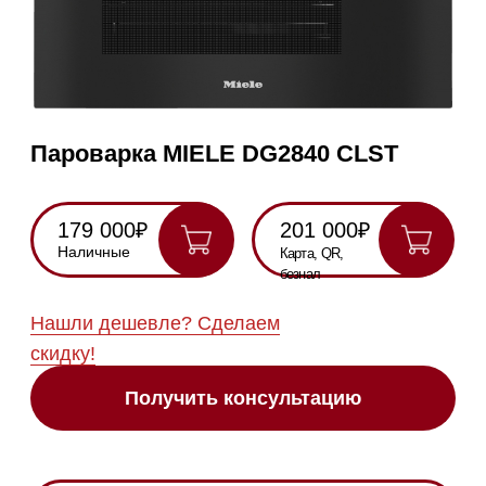
179 000₽
201 000₽
Наличные
Карта, QR,
безнал
Нашли дешевле? Сделаем
скидку!
Получить консультацию
RU
Полностью
Оригинальная
Гарантия
Все
на русском
техника
2 года
модели в
наличии
Инструкция по
эксплуатации
Схема
встраивания