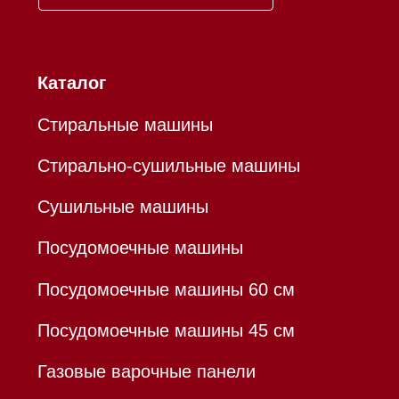
ИП Осанов Андрей Васильевич
ИНН 780532423092
ОГРНИП 320784700155889
Р/с 40802810701500116757
В ТОЧКА ПАО БАНКА "ФК
ОТКРЫТИЕ"
К/с 30101810845250000999
БИК 044525999
Hello@mieles.ru
Договор оферты
Политика конфиденциальности
Все права защищены 2026
®
Разработка сайта - Ильшат
Сахапов
*Instagram принадлежит компании Meta,
признанной экстремистской организацией и
запрещенной в РФ