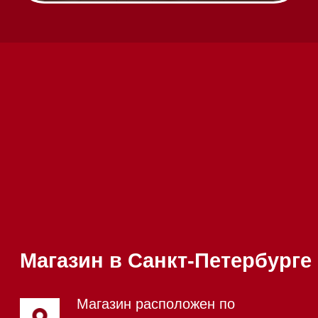
Вызвать менеджера на дом
Написать руководителю
Каталог
Стиральные машины
Стирально-сушильные машины
Сушильные машины
Посудомоечные машины
Посудомоечные машины 60 см
Посудомоечные машины 45 см
Газовые варочные панели