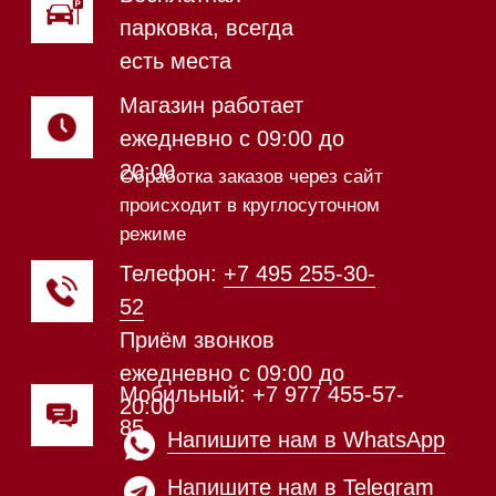
Магазин в Санкт-Петербурге
Магазин расположен по
адресу: Новорижское шоссе,
17-й километр, 2
Магазин работает
ежедневно с 09:00 до
20:00
Обработка заказов через сайт
происходит в круглосуточном
режиме
Телефон:
+7 812 245-33-
65
Приём звонков
ежедневно с 09:00 до
Мобильный: +7 977 455-57-
20:00
85
Напишите нам в WhatsApp
Напишите нам в Telegram
Напишите нам в Max