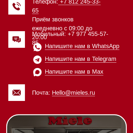
Духовые шкафы с СВЧ
Вытяжки встраиваемые
Вытяжки настенные
Пароварки
Пылесосы
Холодильники и морозильники
Винные холодильники
Профессиональная
техника
Химия
Аксессуары
Выставочные образцы
Вопрос-ответ