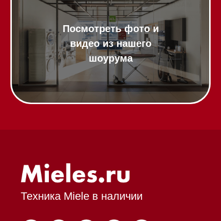
Гарантия
Кредит
Доставка
Франшиза
Команда
Шоурум
Trade-In
Подарочные сертификаты
Оплата при получении
Возврат и обмен
Инвестиции
Дизайнерам и архитекторам
Статьи
Контакты