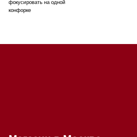
Напишите нам в Telegram
Напишите нам в Max
Почта:
Hello@mieles.ru
Посмотреть фото и
видео из нашего
шоурума