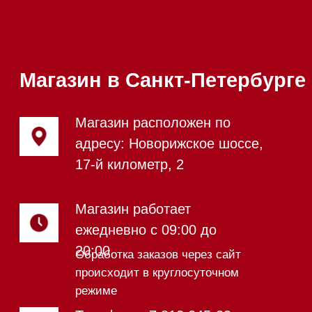
Посудомоечные машины
Посудомоечные машины 60 см
Посудомоечные машины 45 см
Газовые варочные панели
Индукционные варочные панели
Стеклокерамические варочные
панели
Модульные панели SmartLine
Гладильные
системы
Микроволновые печи (СВЧ)
Подогреватели посуды и пищи
Встраиваемые
кофемашины
Соло кофемашины
Вакууматоры
Духовые шкафы