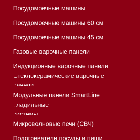
®
Разработка сайта - Ильшат
Сахапов
*Instagram принадлежит компании Meta,
признанной экстремистской организацией и
запрещенной в РФ
Каталог
Корзина
Контакты
Меню