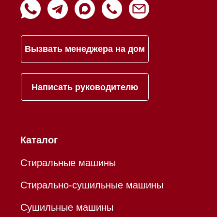
Mieles - поставщик
бытовой техники Miele
ИП Осанов Андрей Васильевич
ИНН 780532423092
ОГРНИП 320784700155889
Р/с 40802810701500116757
В ТОЧКА ПАО БАНКА "ФК
ОТКРЫТИЕ"
К/с 30101810845250000999
БИК 044525999
Hello@mieles.ru
Договор оферты
Политика конфиденциальности
Все права защищены 2026