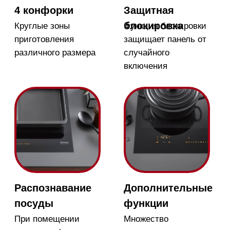
TwinBooster
Мощность нагрева
можно распределять
равномерно или
фокусировать на одной
конфорке