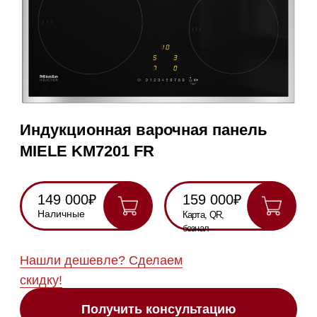
Индукционная варочная панель
MIELE KM7201 FR
149 000₽
159 000₽
Наличные
Карта, QR,
безнал
Нашли дешевле? Сделаем
скидку!
Получить консультацию
RU
Полностью
Оригинальная
Гарантия
Все
на русском
техника
2 года
модели в
наличии
Инструкция по
эксплуатации
Схема
встраивания