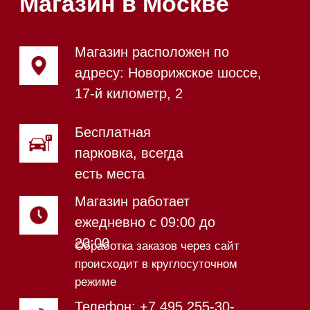
Магазин в Санкт-Петербурге
Магазин расположен по
адресу: Новорижское шоссе,
17-й километр, 2
Магазин работает
ежедневно с 09:00 до
20:00
Обработка заказов через сайт
происходит в круглосуточном
режиме
Телефон:
+7 812 245-33-
65
Приём звонков