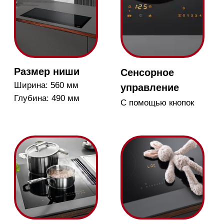
различного размера
случайного
включения
Распознавание
Дополнительные
посуды
функции
При помещении
Множество
посуды цифровая
дополнительных
клавиатура
функций, таких как
автоматически
Stop & Go и таймер,
активируется
делают жизнь на кухне
проще