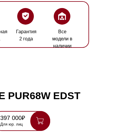
ия
Все
а
модели в
наличии
68W EDST
шевле? Сделаем скидку!