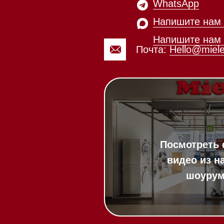
Мобильный:
+7 977 455-57-8
километр, 2
шоурума
20:00
ит в круглосуточном