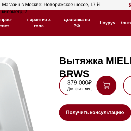
ин в Москве: Новорижское шоссе, 17-й
Магазин в С
Гарантия 2
Доставка по
тр, 2
205
Шоурум
Контакты
года
РФ
Гарантия 2
Доставка по
Шоурум
Контакты
года
РФ
Вытяжка MIELE DA6
BRWS
379 000₽
397 000₽
Для физ. лиц
Для юр. лиц
Нашли де
Получить консультацию