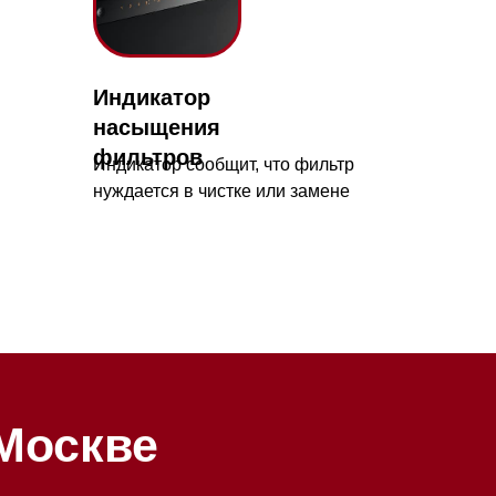
ве
у:
ометр,
есть
 09:00 до 20:00
 происходит в круглосуточном