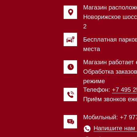
Телефон:
+7 495 255-30-52
Приём звонков ежедневно с 0
Мобильный: +7 977 455-57-85
Напишите нам в
WhatsApp
Напишите нам в Telegram
Напишите нам в Max
Почта:
Hello@mieles.ru
Магазин работает ежедневно 
Обработка заказов через с
режиме
зин расположен по адресу:
Посмотреть фото и
рижское шоссе,
видео из нашего