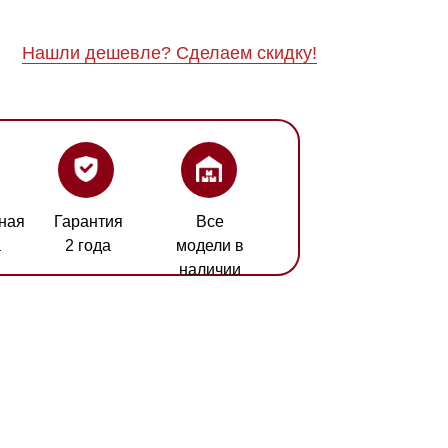
ия
Все
а
модели в
наличии