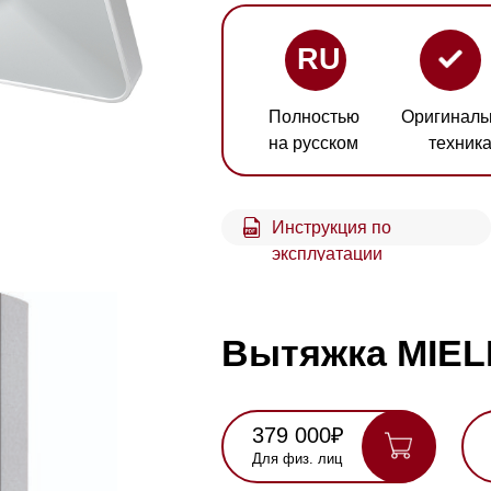
RU
Полностью
Оригинальная
Гарант
на русском
техника
2 год
Инструкция по
эксплуатации
Вытяжка MIELE PUR
379 000₽
397 000₽
Для физ. лиц
Для юр. лиц
Нашли де
Получить консультацию