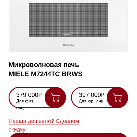
Микроволновая печь
MIELE M7244TC BRWS
379 000₽
397 000₽
Для физ.
Для юр. лиц
лиц
Нашли дешевле? Сделаем
скидку!
Получить консультацию
RU
Полностью
Оригинальная
Гарантия
Все
на русском
техника
2 года
модели в
наличии
Инструкция по
эксплуатации