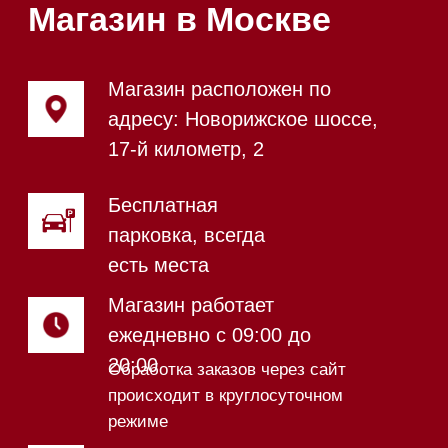
Магазин в Санкт-Петербурге
Магазин расположен по
адресу: Новорижское шоссе,
17-й километр, 2
Магазин работает
ежедневно с 09:00 до
20:00
Обработка заказов через сайт
происходит в круглосуточном
режиме
Телефон:
+7 812 245-33-
65
Приём звонков