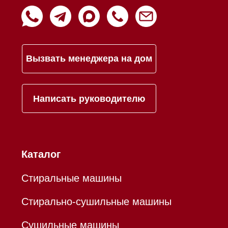
Mieles - поставщик
бытовой техники Miele
ИП Осанов Андрей Васильевич
ИНН 780532423092
ОГРНИП 320784700155889
Р/с 40802810701500116757
В ТОЧКА ПАО БАНКА "ФК
ОТКРЫТИЕ"
К/с 30101810845250000999
БИК 044525999
Hello@mieles.ru
Договор оферты
Политика конфиденциальности
Все права защищены 2026