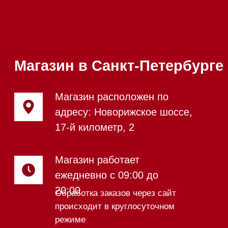
Посудомоечные машины
Посудомоечные машины 60 см
Посудомоечные машины 45 см
Газовые варочные панели
Индукционные варочные панели
Стеклокерамические варочные
панели
Модульные панели SmartLine
Гладильные
системы
Микроволновые печи (СВЧ)
Подогреватели посуды и пищи
Встраиваемые
кофемашины
Соло кофемашины
Вакууматоры