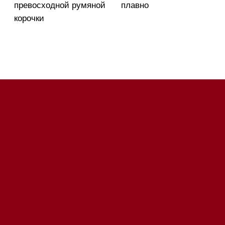
Напишите нам в Telegram
Напишите нам в Max
Почта:
Hello@mieles.ru
Посмотреть фото и
видео из нашего
шоурума