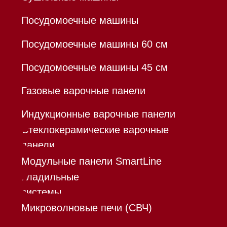
®
Разработка сайта - Ильшат
Сахапов
*Instagram принадлежит компании Meta,
признанной экстремистской организацией и
запрещенной в РФ
Каталог
Корзина
Контакты
Меню