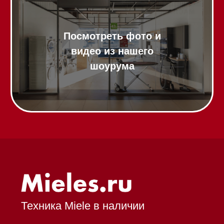
Гарантия
Кредит
Доставка
Франшиза
Команда
Шоурум
Trade-In
Подарочные сертификаты
Оплата при получении
Возврат и обмен
Инвестиции
Дизайнерам и архитекторам
Статьи
Контакты