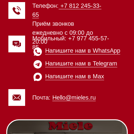
Духовые шкафы
Духовые шкафы с СВЧ
Вытяжки встраиваемые
Вытяжки настенные
Пароварки
Пылесосы
Холодильники и морозильники
Винные холодильники
Профессиональная
техника
Химия
Аксессуары
Выставочные образцы
Вопрос-ответ