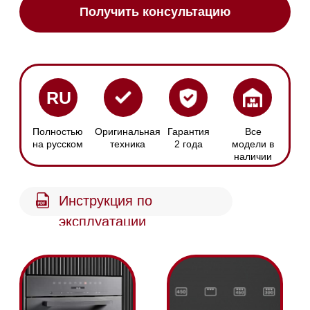
Размер ниши
Сенсорное
Ширина х Высота:
управление
562-568 х 450-452 мм
С помощью кнопок
Быстрый старт
Автоматические
программы
Быстрый выбор
режима СВЧ с
Просто выберите
помощью отдельной
нужную программу,