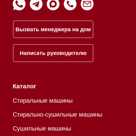
Инвестиции
Дизайнерам и архитекторам
Статьи
Контакты
Mieles - поставщик
бытовой техники Miele
ИП Осанов Андрей Васильевич
ИНН 780532423092
ОГРНИП 320784700155889
Р/с 40802810701500116757
В ТОЧКА ПАО БАНКА "ФК
ОТКРЫТИЕ"
К/с 30101810845250000999
БИК 044525999
Hello@mieles.ru