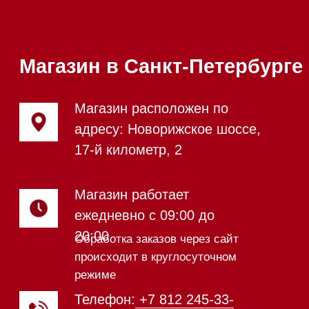
Каталог
Стиральные машины
Стирально-сушильные машины
Сушильные машины
Посудомоечные машины
Посудомоечные машины 60 см
Посудомоечные машины 45 см
Газовые варочные панели
Индукционные варочные панели
Стеклокерамические варочные
панели
Модульные панели SmartLine
Гладильные
системы
Микроволновые печи (СВЧ)
Подогреватели посуды и пищи