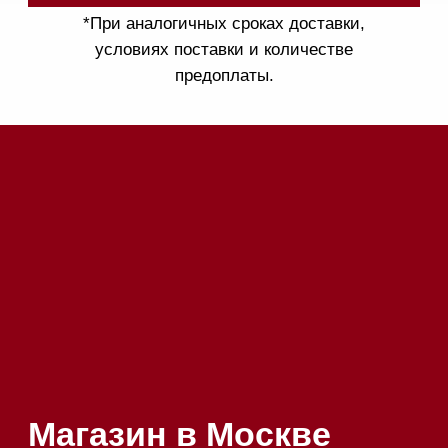
52
Приём звонков
ежедневно с 09:00 до
Мобильный: +7 977 455-57-
20:00
85
Напишите нам в WhatsApp
Напишите нам в Telegram
Напишите нам в Max
Почта:
Hello@mieles.ru
Посмотреть фото и
видео из нашего
шоурума