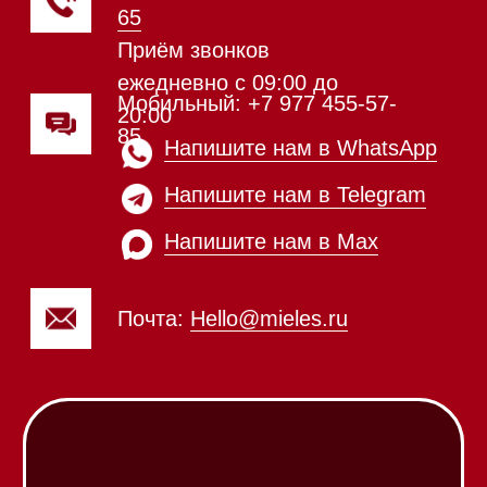
Встраиваемые
кофемашины
Соло кофемашины
Вакууматоры
Духовые шкафы
Духовые шкафы с СВЧ
Вытяжки встраиваемые
Вытяжки настенные
Пароварки
Пылесосы
Холодильники и морозильники
Винные холодильники
Профессиональная
техника
Химия