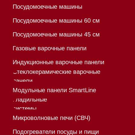
Договор оферты
Политика конфиденциальности
Все права защищены 2026
®
Разработка сайта - Ильшат
Сахапов
*Instagram принадлежит компании Meta,
признанной экстремистской организацией и
запрещенной в РФ
Каталог
Корзина
Контакты
Меню