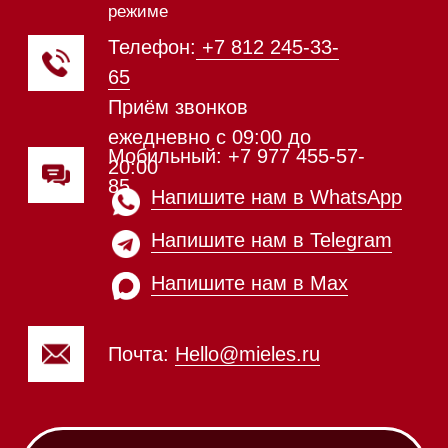
Микроволновые печи (СВЧ)
Подогреватели посуды и пищи
Встраиваемые
кофемашины
Соло кофемашины
Вакууматоры
Духовые шкафы
Духовые шкафы с СВЧ
Вытяжки встраиваемые
Вытяжки настенные
Пароварки
Пылесосы
Холодильники и морозильники
Винные холодильники
Профессиональная
техника