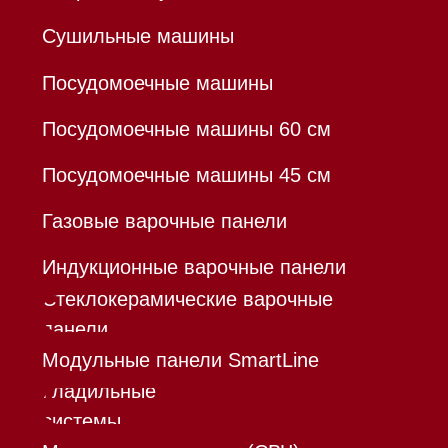
БИК 044525999
Hello@mieles.ru
Договор оферты
Политика конфиденциальности
Все права защищены 2026
®
Разработка сайта - Ильшат
Сахапов
*Instagram принадлежит компании Meta,
признанной экстремистской организацией и
запрещенной в РФ
Каталог
Корзина
Контакты
Меню