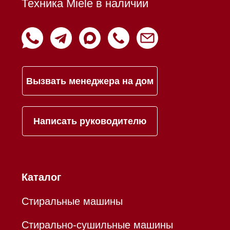
Возврат и обмен
Инвестиции
Дизайнерам и архитекторам
Статьи
Контакты
Mieles - поставщик
бытовой техники Miele
ИП Осанов Андрей Васильевич
ИНН 780532423092
ОГРНИП 320784700155889
Р/с 40802810701500116757
В ТОЧКА ПАО БАНКА "ФК
ОТКРЫТИЕ"
К/с 30101810845250000999