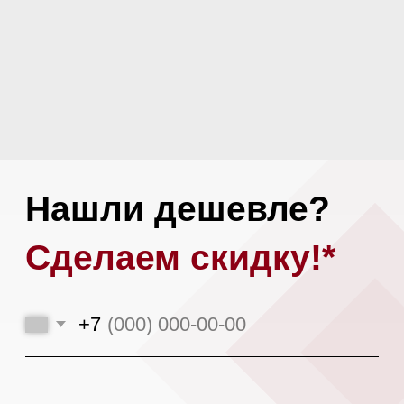
Или загрузите альтернативное
коммерческое предложение
Загрузить файл
Я даю
согласие на обработку моих
персональных данных
в соответствии
с
политикой конфиденциальности.
Оставить заявку
*При аналогичных сроках доставки,
условиях поставки и количестве
предоплаты.