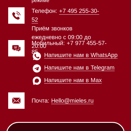
ежедневно с 09:00 до
20:00
Обработка заказов через сайт
происходит в круглосуточном
режиме
Телефон:
+7 812 245-33-
65
Приём звонков
ежедневно с 09:00 до
Мобильный: +7 977 455-57-
20:00
85
Напишите нам в WhatsApp
Напишите нам в Telegram
Напишите нам в Max
Почта:
Hello@mieles.ru