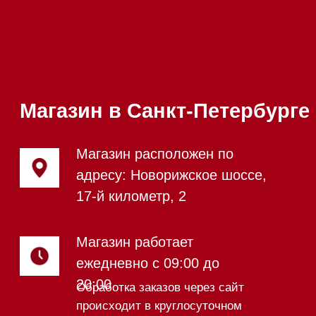
Каталог
Стиральные машины
Стирально-сушильные машины
Сушильные машины
Посудомоечные машины
Посудомоечные машины 60 см
Посудомоечные машины 45 см
Газовые варочные панели
Индукционные варочные панели
Стеклокерамические варочные
панели
Модульные панели SmartLine
Гладильные
системы