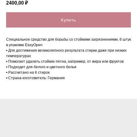
2400,00
₽
Купить
Специальное средство для борьбы со стойкими загрязнениями, 6 штук
в упаковке EasyOpen
• Для достижения великолепного результата стирки даже при низких
температурах
• Помогает удалить стойкие пятна, например, от жира или фруктов
• Подходит для белого и цветного белья
Нашли дешевле?
• Рассчитано на 6 стирок
• Страна-изготовитель: Германия
Сделаем скидку!*
+7