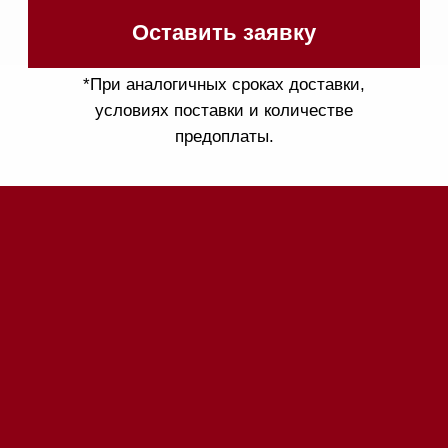
режиме
Телефон:
+7 495 255-30-
52
Приём звонков
ежедневно с 09:00 до
Мобильный: +7 977 455-57-
20:00
85
Напишите нам в WhatsApp
Напишите нам в Telegram
Напишите нам в Max
Почта:
Hello@mieles.ru
Посмотреть фото и
видео из нашего
шоурума