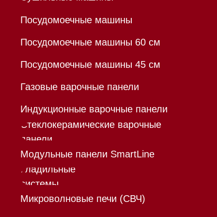
Hello@mieles.ru
Договор оферты
Политика конфиденциальности
Все права защищены 2026
®
Разработка сайта - Ильшат
Сахапов
*Instagram принадлежит компании Meta,
признанной экстремистской организацией и
запрещенной в РФ
Каталог
Корзина
Контакты
Меню