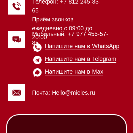
Подогреватели посуды и пищи
Встраиваемые
кофемашины
Соло кофемашины
Вакууматоры
Духовые шкафы
Духовые шкафы с СВЧ
Вытяжки встраиваемые
Вытяжки настенные
Пароварки
Пылесосы
Холодильники и морозильники
Винные холодильники
Профессиональная
техника
Химия