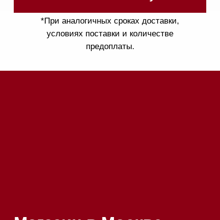
52
Приём звонков
ежедневно с 09:00 до
Мобильный: +7 977 455-57-
20:00
85
Напишите нам в WhatsApp
Напишите нам в Telegram
Напишите нам в Max
Почта:
Hello@mieles.ru
Посмотреть фото и
видео из нашего
шоурума