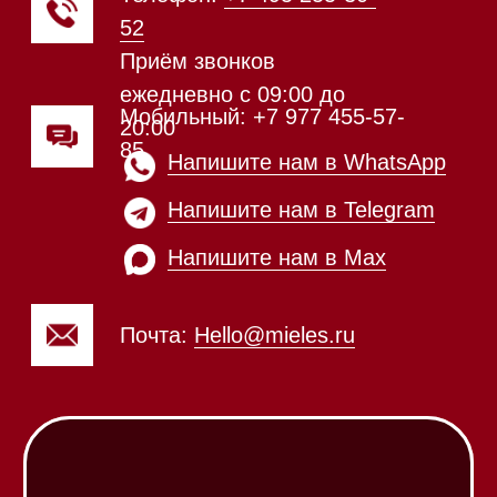
20:00
Обработка заказов через сайт
происходит в круглосуточном
режиме
Телефон:
+7 812 245-33-
65
Приём звонков
ежедневно с 09:00 до
Мобильный: +7 977 455-57-
20:00
85
Напишите нам в WhatsApp
Напишите нам в Telegram
Напишите нам в Max
Почта:
Hello@mieles.ru
Посмотреть фото и
видео из нашего