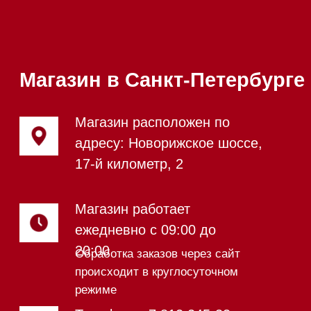
Каталог
Стиральные машины
Стирально-сушильные машины
Сушильные машины
Посудомоечные машины
Посудомоечные машины 60 см
Посудомоечные машины 45 см
Газовые варочные панели
Индукционные варочные панели
Стеклокерамические варочные
панели
Модульные панели SmartLine
Гладильные
системы
Микроволновые печи (СВЧ)