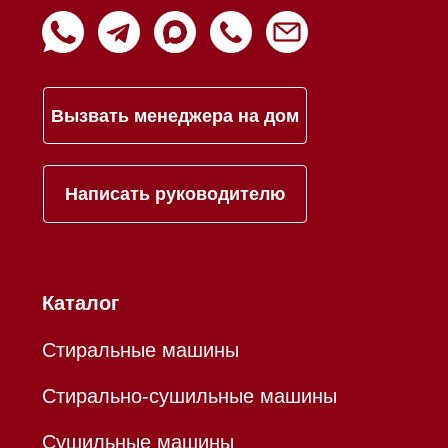
Инвестиции
Дизайнерам и архитекторам
Статьи
Контакты
Mieles - поставщик
бытовой техники Miele
ИП Осанов Андрей Васильевич
ИНН 780532423092
ОГРНИП 320784700155889
Р/с 40802810701500116757
В ТОЧКА ПАО БАНКА "ФК
ОТКРЫТИЕ"
К/с 30101810845250000999
БИК 044525999