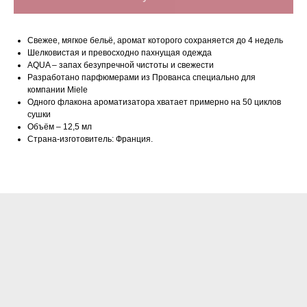
Свежее, мягкое бельё, аромат которого сохраняется до 4 недель
Шелковистая и превосходно пахнущая одежда
AQUA – запах безупречной чистоты и свежести
Разработано парфюмерами из Прованса специально для
компании Miele
Одного флакона ароматизатора хватает примерно на 50 циклов
сушки
Объём – 12,5 мл
Нашли дешевле?
Страна-изготовитель: Франция.
Сделаем скидку!*
+7