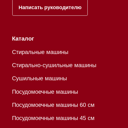
Контакты
Mieles - поставщик
бытовой техники Miele
ИП Осанов Андрей Васильевич
ИНН 780532423092
ОГРНИП 320784700155889
Р/с 40802810701500116757
В ТОЧКА ПАО БАНКА "ФК
ОТКРЫТИЕ"
К/с 30101810845250000999
БИК 044525999
Hello@mieles.ru
Договор оферты
Политика конфиденциальности
Все права защищены 2026