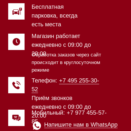
Магазин в Санкт-Петербурге
Магазин расположен по
адресу: Новорижское шоссе,
17-й километр, 2
Магазин работает
ежедневно с 09:00 до
20:00
Обработка заказов через сайт
происходит в круглосуточном
режиме
Телефон:
+7 812 245-33-
65
Приём звонков