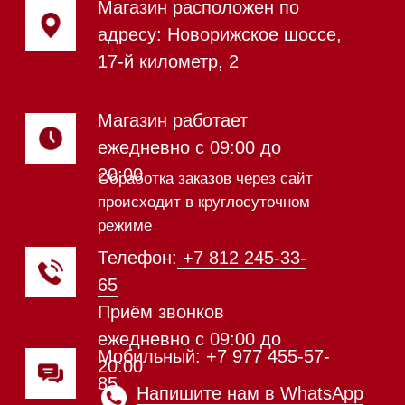
Сушильные машины
Посудомоечные машины
Посудомоечные машины 60 см
Посудомоечные машины 45 см
Газовые варочные панели
Индукционные варочные панели
Стеклокерамические варочные
панели
Модульные панели SmartLine
Гладильные
системы
Микроволновые печи (СВЧ)
Подогреватели посуды и пищи
Встраиваемые
кофемашины
Соло кофемашины
Вакууматоры