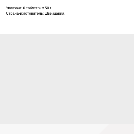
Упаковка: 6 таблеток х 50 г
Страна-изготовитель: Швейцария.
Нашли дешевле?
Сделаем скидку!*
+7
Или загрузите альтернативное
коммерческое предложение
Загрузить файл