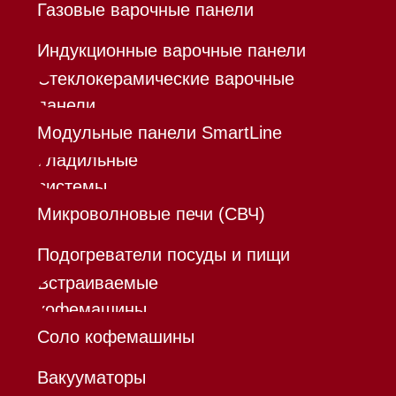
®
Разработка сайта - Ильшат
Сахапов
*Instagram принадлежит компании Meta,
признанной экстремистской организацией и
запрещенной в РФ
Каталог
Корзина
Контакты
Меню