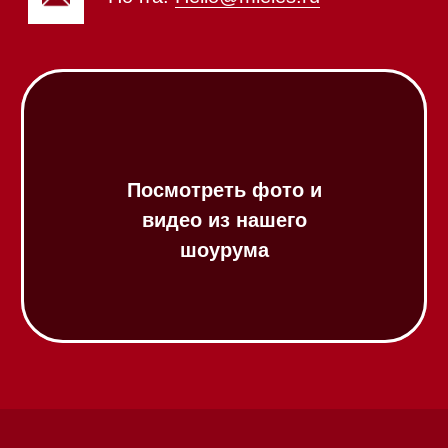
Винные холодильники
Профессиональная
техника
Химия
Аксессуары
Выставочные образцы
Вопрос-ответ
Гарантия
Кредит
Доставка
Франшиза
Команда
Шоурум
Trade-In