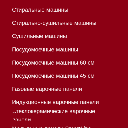
Р/с 40802810701500116757
В ТОЧКА ПАО БАНКА "ФК
ОТКРЫТИЕ"
К/с 30101810845250000999
БИК 044525999
Hello@mieles.ru
Договор оферты
Политика конфиденциальности
Все права защищены 2026
®
Разработка сайта - Ильшат
Сахапов
*Instagram принадлежит компании Meta,
признанной экстремистской организацией и
запрещенной в РФ
Каталог
Корзина
Контакты
Меню