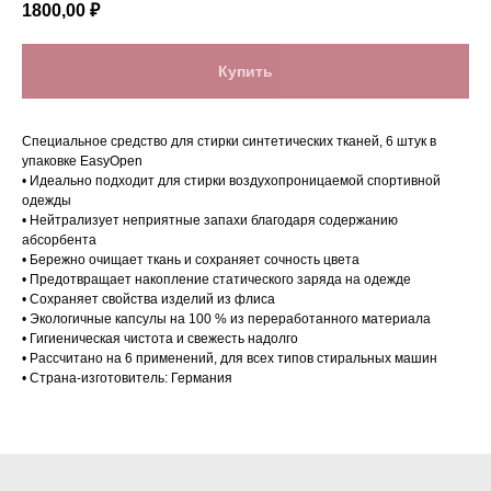
1800,00
₽
Купить
Специальное средство для стирки синтетических тканей, 6 штук в
упаковке EasyOpen
• Идеально подходит для стирки воздухопроницаемой спортивной
одежды
• Нейтрализует неприятные запахи благодаря содержанию
абсорбента
• Бережно очищает ткань и сохраняет сочность цвета
• Предотвращает накопление статического заряда на одежде
• Сохраняет свойства изделий из флиса
Нашли дешевле?
• Экологичные капсулы на 100 % из переработанного материала
• Гигиеническая чистота и свежесть надолго
Сделаем скидку!*
• Рассчитано на 6 применений, для всех типов стиральных машин
• Страна-изготовитель: Германия
+7