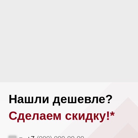
Или загрузите альтернативное
коммерческое предложение
Загрузить файл
Я даю
согласие на обработку моих
персональных данных
в соответствии
с
политикой конфиденциальности.
Оставить заявку
*При аналогичных сроках доставки,
условиях поставки и количестве
предоплаты.