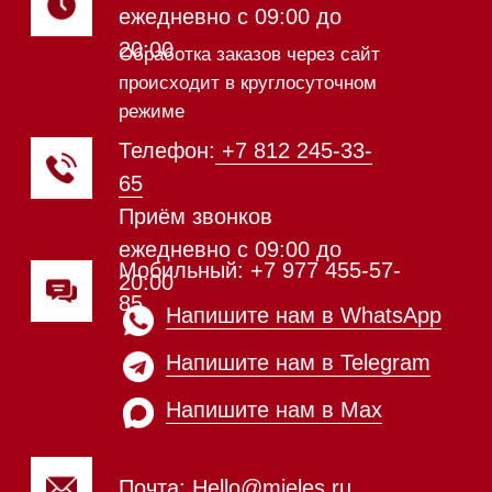
Модульные панели SmartLine
Гладильные
системы
Микроволновые печи (СВЧ)
Подогреватели посуды и пищи
Встраиваемые
кофемашины
Соло кофемашины
Вакууматоры
Духовые шкафы
Духовые шкафы с СВЧ
Вытяжки встраиваемые
Вытяжки настенные
Пароварки
Пылесосы
Холодильники и морозильники