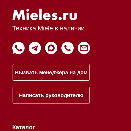
Подарочные сертификаты
Оплата при получении
Возврат и обмен
Инвестиции
Дизайнерам и архитекторам
Статьи
Контакты
Mieles - поставщик
бытовой техники Miele
ИП Осанов Андрей Васильевич
ИНН 780532423092
ОГРНИП 320784700155889