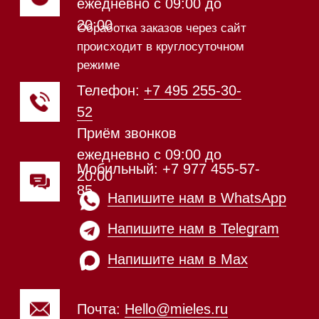
17-й километр, 2
Магазин работает
ежедневно с 09:00 до
20:00
Обработка заказов через сайт
происходит в круглосуточном
режиме
Телефон:
+7 812 245-33-
65
Приём звонков
ежедневно с 09:00 до
Мобильный: +7 977 455-57-
20:00
85
Напишите нам в WhatsApp
Напишите нам в Telegram
Напишите нам в Max
Почта:
Hello@mieles.ru