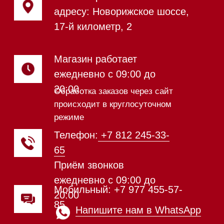
Посудомоечные машины
Посудомоечные машины 60 см
Посудомоечные машины 45 см
Газовые варочные панели
Индукционные варочные панели
Стеклокерамические варочные
панели
Модульные панели SmartLine
Гладильные
системы
Микроволновые печи (СВЧ)
Подогреватели посуды и пищи
Встраиваемые
кофемашины
Соло кофемашины
Вакууматоры