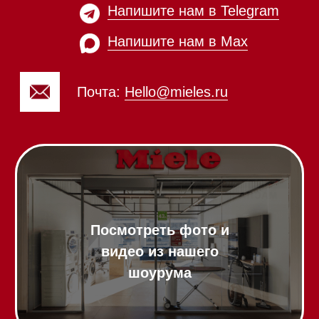
Духовые шкафы
Духовые шкафы с СВЧ
Вытяжки встраиваемые
Вытяжки настенные
Пароварки
Пылесосы
Холодильники и морозильники
Винные холодильники
Профессиональная
техника
Химия
Аксессуары
Выставочные образцы
Вопрос-ответ