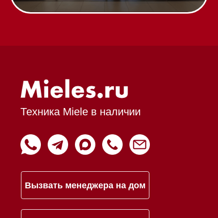
Гарантия
Кредит
Доставка
Франшиза
Команда
Шоурум
Trade-In
Подарочные сертификаты
Оплата при получении
Возврат и обмен
Инвестиции
Дизайнерам и архитекторам
Статьи
Контакты