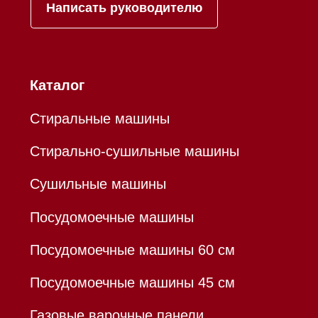
Mieles - поставщик
бытовой техники Miele
ИП Осанов Андрей Васильевич
ИНН 780532423092
ОГРНИП 320784700155889
Р/с 40802810701500116757
В ТОЧКА ПАО БАНКА "ФК
ОТКРЫТИЕ"
К/с 30101810845250000999
БИК 044525999
Hello@mieles.ru
Договор оферты
Политика конфиденциальности
Все права защищены 2026