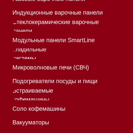
®
Разработка сайта - Ильшат
Сахапов
*Instagram принадлежит компании Meta,
признанной экстремистской организацией и
запрещенной в РФ
Каталог
Корзина
Контакты
Меню