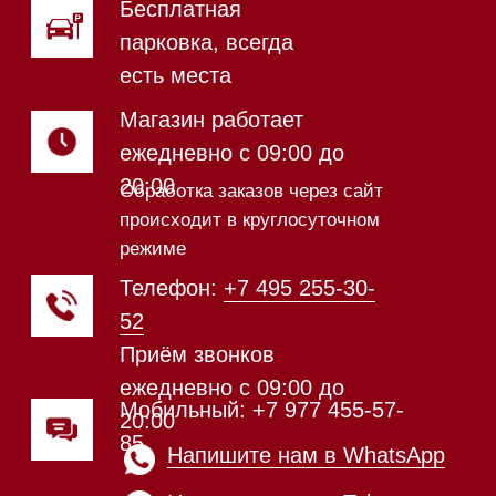
Магазин в Санкт-Петербурге
Магазин расположен по
адресу: Новорижское шоссе,
17-й километр, 2
Магазин работает
ежедневно с 09:00 до
20:00
Обработка заказов через сайт
происходит в круглосуточном
режиме
Телефон:
+7 812 245-33-
65
Приём звонков