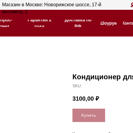
ин в Москве: Новорижское шоссе, 17-й
Магазин в С
Гарантия 2
Доставка по
тр, 2
205
Шоурум
Контакты
года
РФ
Гарантия 2
Доставка по
Шоурум
Контакты
года
РФ
Кондиционер для
SKU:
3100,00
₽
Купить