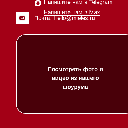
Вопрос-ответ
Гарантия
Техника Miele в
наличии
Кредит
Доставка
Франшиза
Вызвать менеджера на дом
Команда
Шоурум
Написать руководителю
Trade-In
Подарочные сер
Оплата при полу