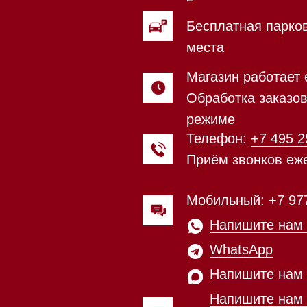
Приём звонков ежедневно с 0
Мобильный: +7 977 455-57-85
Напишите нам в
WhatsApp
Напишите нам в Telegram
Напишите нам в Max
Почта:
Hello@mieles.ru
Магазин работает ежедневно 
Обработка заказов через с
режиме
зин расположен по адресу:
Посмотреть фото и
рижское шоссе,
видео из нашего
Мобильный:
+7 977 455-57-8
километр, 2
шоурума