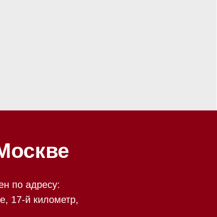
ве
у:
ометр,
есть
 09:00 до 20:00
 происходит в круглосуточном