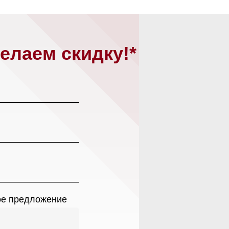
Магазин работает ежедневно 
Обработка заказов через с
едложение
режиме
зин расположен по адресу:
нных
в
рижское шоссе,
Мобильный:
+7 977 455-57-8
километр, 2