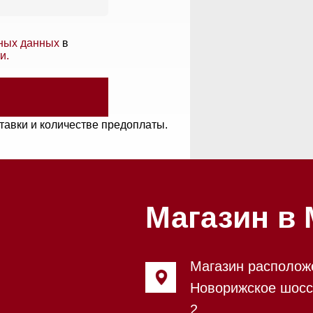
и количестве предоплаты.
Магазин в Моск
Магазин расположен по адрес
Новорижское шоссе, 17-й кил
2
Бесплатная парковка, всегда 
места
Магазин работает ежедневно с
Обработка заказов через сайт
режиме
Телефон:
+7 495 255-30-52