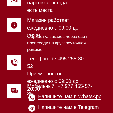
ежедневно с 09:00 до
20:00
Обработка заказов через сайт
происходит в круглосуточном
режиме
Телефон:
+7 812 245-33-
65
Приём звонков
ежедневно с 09:00 до
Мобильный: +7 977 455-57-
20:00
85
Напишите нам в WhatsApp
Напишите нам в Telegram
Напишите нам в Max
Почта:
Hello@mieles.ru