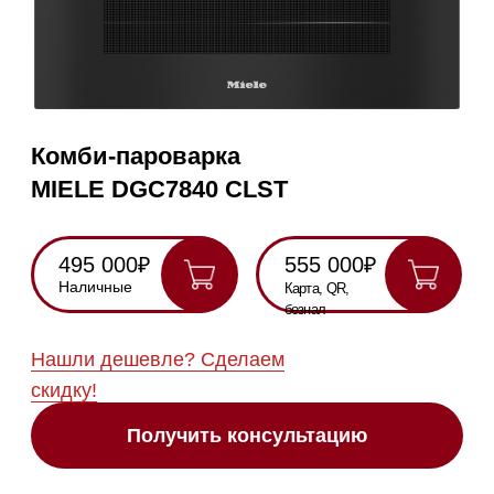
495 000₽
555 000₽
Наличные
Карта, QR,
безнал
Нашли дешевле? Сделаем
скидку!
Получить консультацию
RU
Полностью
Оригинальная
Гарантия
Все
на русском
техника
2 года
модели в
наличии
Инструкция по
эксплуатации
Схема
встраивания