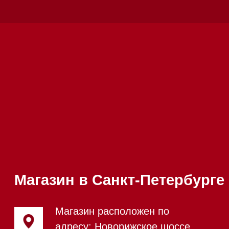
Каталог
Стиральные машины
Стирально-сушильные машины
Сушильные машины
Посудомоечные машины
Посудомоечные машины 60 см
Посудомоечные машины 45 см
Газовые варочные панели
Индукционные варочные панели
Стеклокерамические варочные
панели
Модульные панели SmartLine
Гладильные
системы