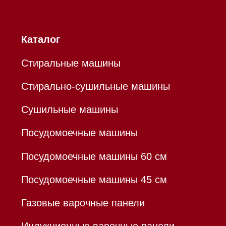
БИК 044525999
Hello@mieles.ru
Договор оферты
Политика конфиденциальности
Все права защищены 2026
®
Разработка сайта - Ильшат
Сахапов
*Instagram принадлежит компании Meta,
признанной экстремистской организацией и
запрещенной в РФ
Каталог
Корзина
Контакты
Меню