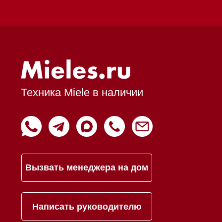
Возврат и обмен
Инвестиции
Дизайнерам и архитекторам
Статьи
Контакты
Mieles - поставщик
бытовой техники Miele
ИП Осанов Андрей Васильевич
ИНН 780532423092
ОГРНИП 320784700155889
Р/с 40802810701500116757
В ТОЧКА ПАО БАНКА "ФК
ОТКРЫТИЕ"
К/с 30101810845250000999