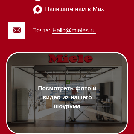
Химия
Аксессуары
Выставочные образцы
Вопрос-ответ
Гарантия
Кредит
Доставка
Франшиза
Команда
Шоурум
Trade-In
Подарочные сертификаты
Оплата при получении