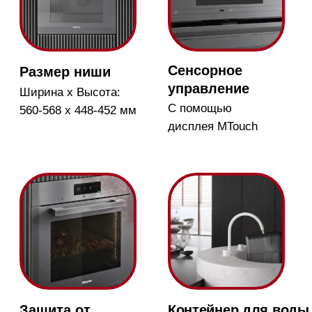
Автоматические
Технология
программы
DualSteam
Готовьте вкусные
Быстрое
блюда просто
образование и
равномерное
распределение
пара
Конвекция с
Функция Crisp