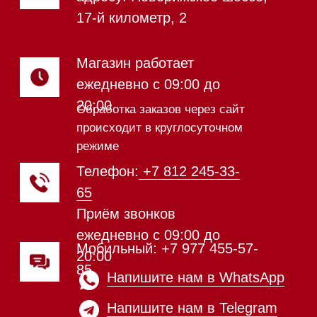
Микроволновые печи (СВЧ)
Подогреватели посуды и пищи
Встраиваемые
кофемашины
Соло кофемашины
Вакууматоры
Духовые шкафы
Духовые шкафы с СВЧ
Вытяжки встраиваемые
Вытяжки настенные
Пароварки
Пылесосы
Холодильники и морозильники
Винные холодильники
Профессиональная
техника