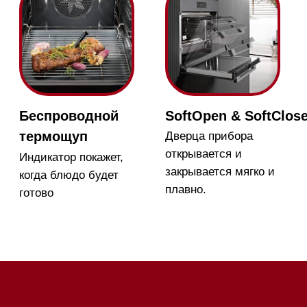
режиме
Телефон:
+7 495 255-30-
52
Приём звонков
ежедневно с 09:00 до
Мобильный: +7 977 455-57-
20:00
85
Напишите нам в WhatsApp
Напишите нам в Telegram
Напишите нам в Max
Почта:
Hello@mieles.ru
Посмотреть фото и
видео из нашего
шоурума