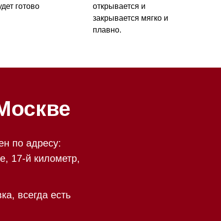
ве
у:
ометр,
есть
 09:00 до 20:00
 происходит в круглосуточном
9:00 до 20:00