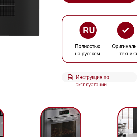
RU
Полностью
Оригинальная
Гарант
на русском
техника
2 год
Инструкция по
Схем
эксплуатации
встр
Защита от ожогов
Контейнер для 