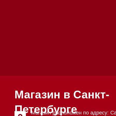
Магазин в Санкт-
Петербурге
Магазин расположен по адресу: Санкт-
Петербург, Московский проспект, 205
Магазин работает ежедневно с 09:00 до 
Обработка заказов через сайт происход
режиме
Телефон:
+7 812 245-33-65
Приём звонков ежедневно с 09:00 до 20
Мобильный: +7 977 455-57-85
Напишите нам в