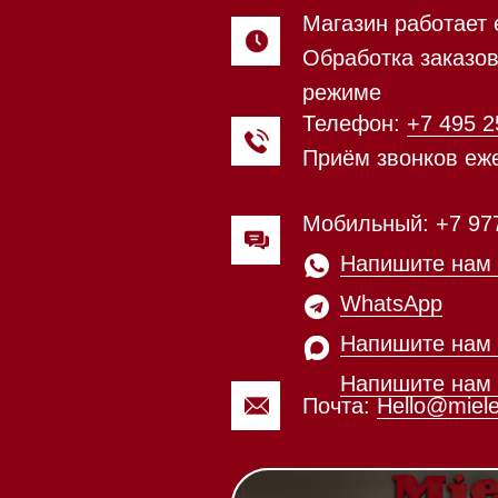
Напишите нам в
WhatsApp
Напишите нам в Telegram
Напишите нам в Max
Почта:
Hello@mieles.ru
Магазин работает ежедневно 
Обработка заказов через с
режиме
зин расположен по адресу:
Посмотреть фото и
рижское шоссе,
видео из нашего
Мобильный:
+7 977 455-57-8
километр, 2
шоурума