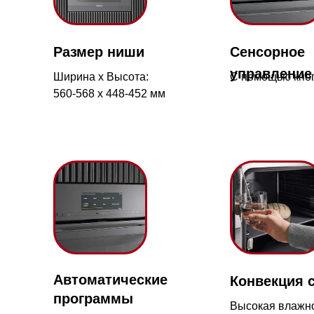
Ширина х Высота:
С помощью кнопок
560-568 х 448-452 мм
Автоматические
Конвекция с пар
Мага
программы
Ново
Высокая влажность
Готовьте
обеспечивает пышност
17-й 
вкусные блюда
выпечки и аппетитную
просто
корочку