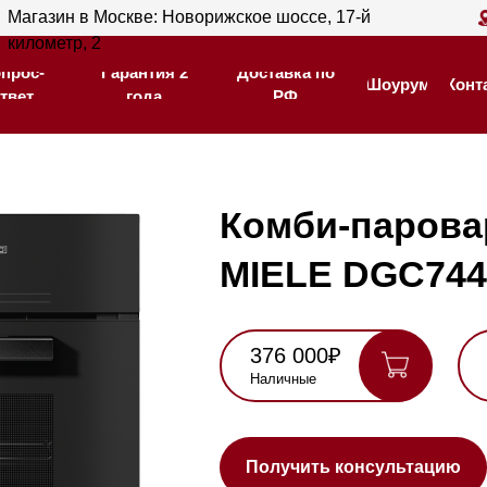
ин в Москве: Новорижское шоссе, 17-й
Магазин в С
Гарантия 2
Доставка по
тр, 2
205
Шоурум
Контакты
года
РФ
Гарантия 2
Доставка по
Шоурум
Контакты
года
РФ
Комби-пароварка
MIELE DGC7440HC P
376 000₽
422 000₽
Наличные
Карта, QR,
безнал
Нашли де
Получить консультацию