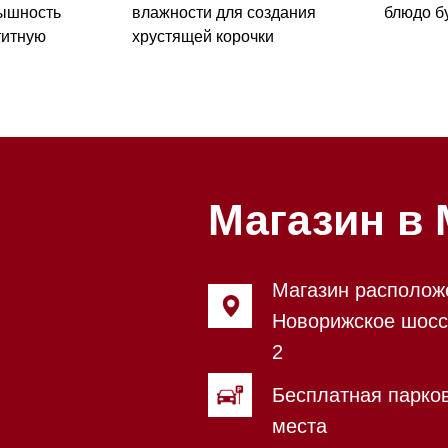
Магазин в Моск
Магазин расположен по адрес
Новорижское шоссе, 17-й кил
2
Бесплатная парковка, всегда 
места
Магазин работает ежедневно с
Обработка заказов через сайт
режиме
Телефон:
+7 495 255-30-52
Приём звонков ежедневно с 0
Мобильный: +7 977 455-57-85