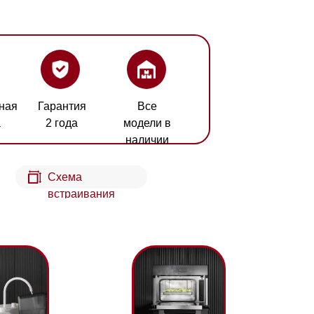
ия
Все
а
модели в
наличии
а
аивания
воды
Технология DualSteam