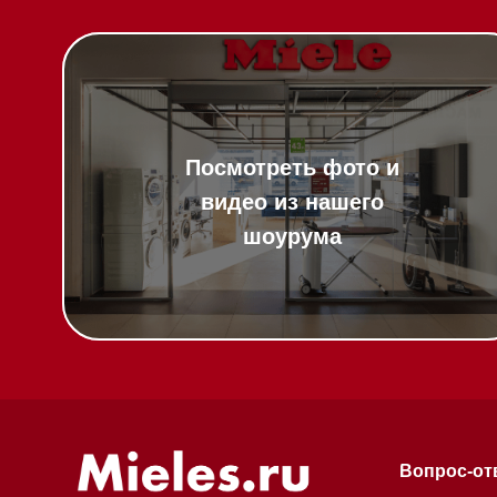
Вопрос-ответ
Гарантия
Техника Miele в
наличии
Кредит
Доставка
Франшиза
Вызвать менеджера на дом
Команда
Шоурум
Написать руководителю
Trade-In
Подарочные сер
Оплата при полу
Возврат и обмен
Инвестиции
Дизайнерам и ар