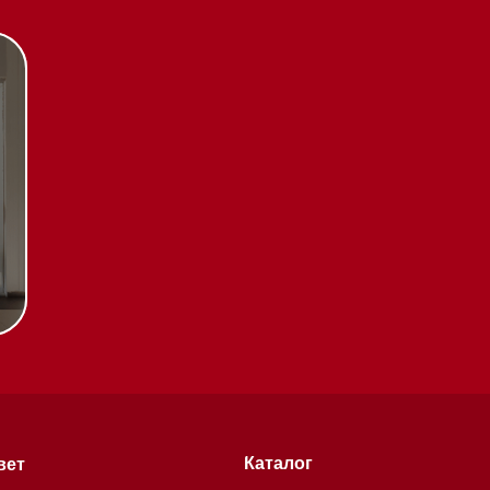
Каталог
Стиральные машины
Стирально-сушильные
машины
Сушильные машины
Посудомоечные машины
Посудомоечные машины 60 см
Посудомоечные машины 45 см
Газовые варочные панели
тификаты
Индукционные варочные панели
Стеклокерамические варочные
чении
панели
Модульные панели SmartLine
Гладильные
системы
хитекторам
Микроволновые печи (СВЧ)