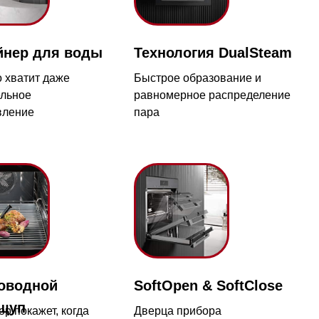
Быстрое образование и
равномерное распределение
пара
с 09:00 до 20:00
айт происходит в круглосуточном
SoftOpen & SoftClose
гда
Дверца прибора
5
открывается и
закрывается мягко и
плавно.