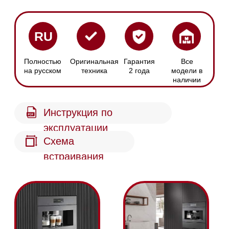
Размер ниши
Опция DirectWater
Ширина х Высота:
Кофемашина
560-568 х 450-452 мм
подключается к
водопроводу напрямую
Простота
OneTouch for Two
использования
Две порции
Готовьте кофе
кофейного напитка
быстро и легко
нажатием кнопки