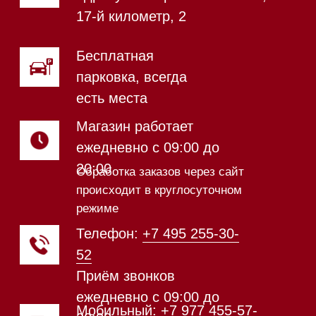
Магазин в Санкт-Петербурге
Магазин расположен по
адресу: Новорижское шоссе,
17-й километр, 2
Магазин работает
ежедневно с 09:00 до
20:00
Обработка заказов через сайт
происходит в круглосуточном
режиме
Телефон:
+7 812 245-33-
65
Приём звонков
ежедневно с 09:00 до
Мобильный: +7 977 455-57-
20:00
85
Напишите нам в WhatsApp
Напишите нам в Telegram