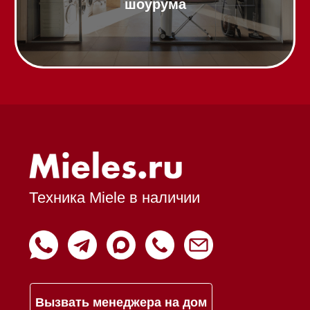
Франшиза
Команда
Шоурум
Trade-In
Подарочные сертификаты
Оплата при получении
Возврат и обмен
Инвестиции
Дизайнерам и архитекторам
Статьи
Контакты