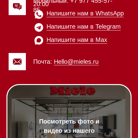
Вытяжки настенные
Пароварки
Пылесосы
Холодильники и морозильники
Винные холодильники
Профессиональная
техника
Химия
Аксессуары
Выставочные образцы
Вопрос-ответ
Гарантия
Кредит
Доставка