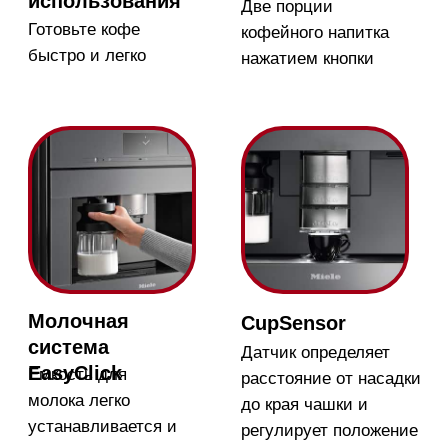
Три контейнера для
Ваша кофемашина
разных видов кофеных
сама позаботится об
зёрен
очистке и удалении
накипи
Магазин в Москве
Магазин расположен по
адресу: Новорижское шоссе,