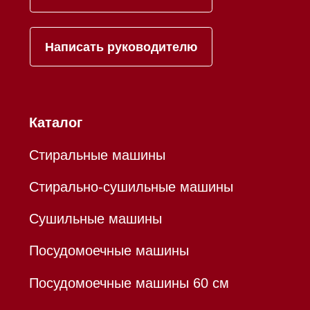
Mieles - поставщик
бытовой техники Miele
ИП Осанов Андрей Васильевич
ИНН 780532423092
ОГРНИП 320784700155889
Р/с 40802810701500116757
В ТОЧКА ПАО БАНКА "ФК
ОТКРЫТИЕ"
К/с 30101810845250000999
БИК 044525999
Hello@mieles.ru
Договор оферты
Политика конфиденциальности
Все права защищены 2026
®
Разработка сайта - Ильшат
Сахапов
*Instagram принадлежит компании Meta,