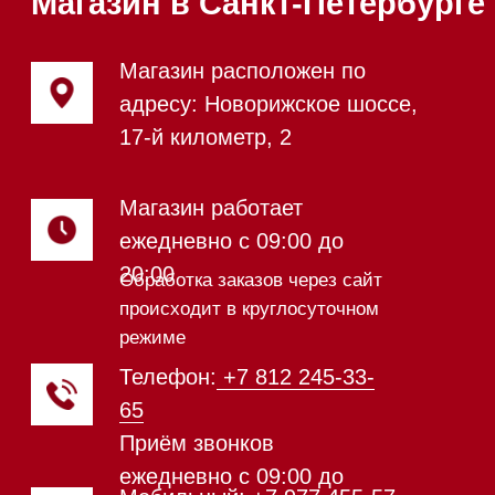
Посудомоечные машины 45 см
Газовые варочные панели
Индукционные варочные панели
Стеклокерамические варочные
панели
Модульные панели SmartLine
Гладильные
системы
Микроволновые печи (СВЧ)
Подогреватели посуды и пищи
Встраиваемые
кофемашины
Соло кофемашины
Вакууматоры
Духовые шкафы
Духовые шкафы с СВЧ
Вытяжки встраиваемые