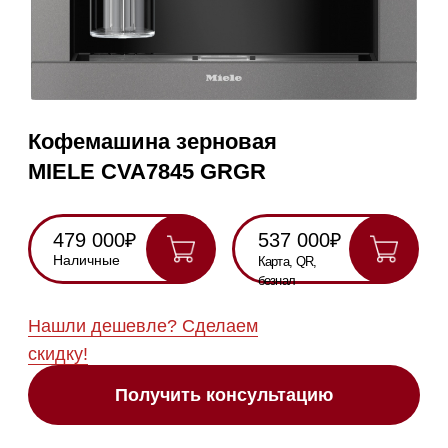
479 000₽
537 000₽
Наличные
Карта, QR,
безнал
Нашли дешевле? Сделаем
скидку!
Получить консультацию
RU
Полностью
Оригинальная
Гарантия
Все
на русском
техника
2 года
модели в
наличии
Инструкция по
эксплуатации
Схема
встраивания