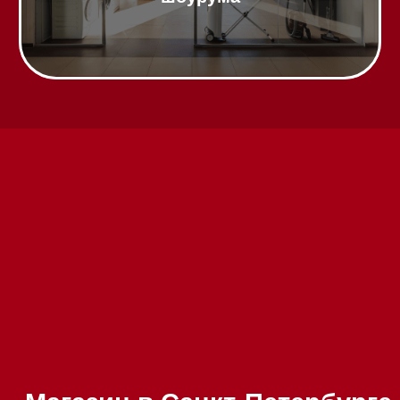
Техника Miele в наличии
Вызвать менеджера на дом
Написать руководителю
Каталог
Стиральные машины
Стирально-сушильные машины
Сушильные машины
Посудомоечные машины
Посудомоечные машины 60 см