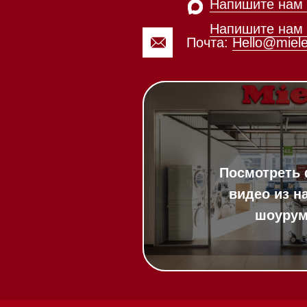
зин расположен по адресу:
Посмотреть фото и
рижское шоссе,
видео из нашего
Мобильный:
+7 977 455-57-8
километр, 2
шоурума
20:00
ит в круглосуточном