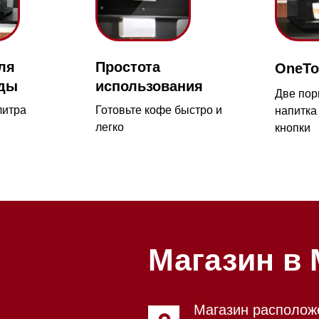
использования
рижское шоссе,
Две порции кофейног
Мобильный:
+7 977 455-57-8
Готовьте кофе быстро и
напитка нажатием
километр, 2
легко
кнопки
Магазин в Моск
Магазин расположен по адрес
Новорижское шоссе, 17-й кил
2
Бесплатная парковка, всегда 
места