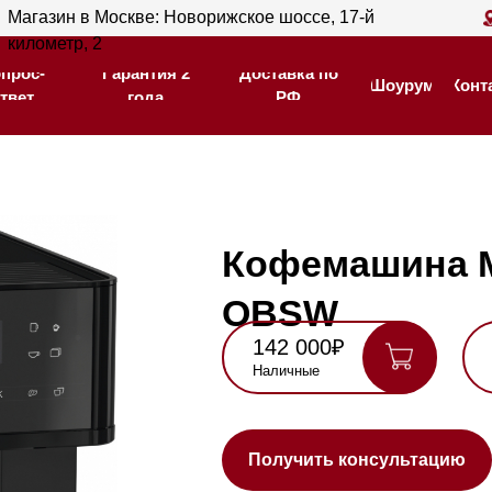
ин в Москве: Новорижское шоссе, 17-й
Магазин в С
Гарантия 2
Доставка по
тр, 2
205
Шоурум
Контакты
года
РФ
Гарантия 2
Доставка по
Шоурум
Контакты
года
РФ
Кофемашина MIELE 
OBSW
142 000₽
160 000₽
Наличные
Карта, QR,
безнал
Нашли де
Получить консультацию