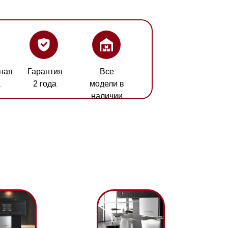
ия
Все
а
модели в
наличии
с 09:00 до 20:00
айт происходит в круглосуточном
o
Капучинатор