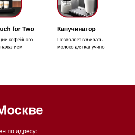
о
Позволяет взбивать
5
молоко для капучино
ве
у:
ометр,
есть