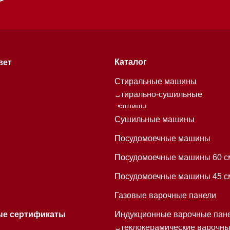
Газовые варочные панели
тификаты
Индукционные варочные панели
Стеклокерамические варочные
чении
панели
Модульные панели SmartLine
Гладильные
системы
хитекторам
Микроволновые печи (СВЧ)
Подогреватели посуды и пищи
Встраиваемые
кофемашины