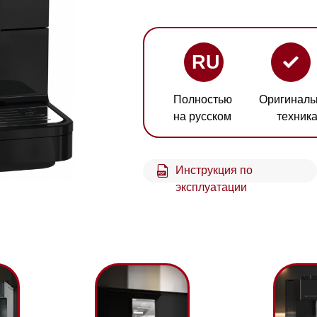
RU
Полностью
Оригинальная
Гарант
на русском
техника
2 год
Инструкция по
эксплуатации
Магазин работает ежедневно 
Обработка заказов через с
режиме
Простота
OneTouch for Tw
зин расположен по адресу: