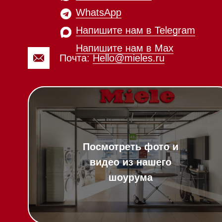
видео из нашего
шоурума
Вопрос-ответ
Гарантия
Техника Miele в
наличии
Кредит
Доставка
Франшиза
Вызвать менеджера на дом
Команда
Шоурум
Написать руководителю