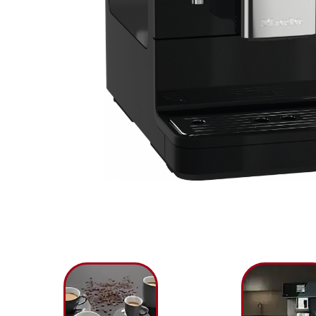
Емкость для
AromaticSystem
Мага