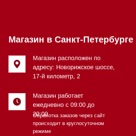
Каталог
Стиральные машины
Стирально-сушильные машины
Сушильные машины
Посудомоечные машины
Посудомоечные машины 60 см
Посудомоечные машины 45 см
Газовые варочные панели
Индукционные варочные панели
Стеклокерамические варочные
панели
Модульные панели SmartLine
Гладильные
системы
Микроволновые печи (СВЧ)