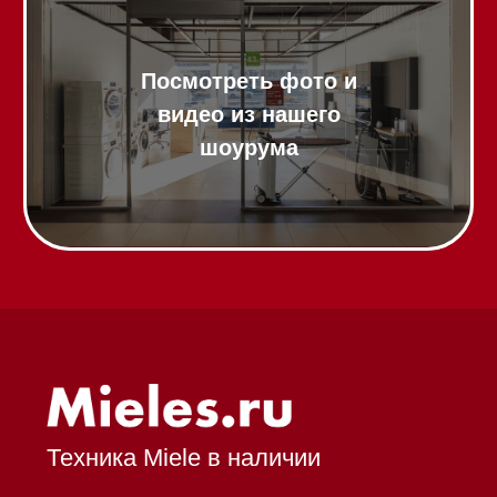
Аксессуары
Выставочные образцы
Вопрос-ответ
Гарантия
Кредит
Доставка
Франшиза
Команда
Шоурум
Trade-In
Подарочные сертификаты
Оплата при получении
Возврат и обмен