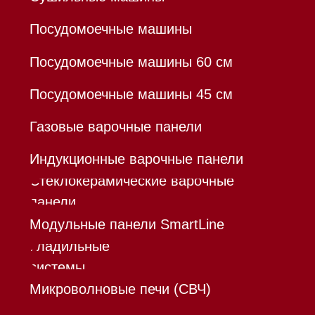
Hello@mieles.ru
Договор оферты
Политика конфиденциальности
Все права защищены 2026
®
Разработка сайта - Ильшат
Сахапов
*Instagram принадлежит компании Meta,
признанной экстремистской организацией и
запрещенной в РФ
Каталог
Корзина
Контакты
Меню