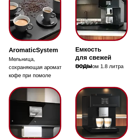
быстро и легко
нажатием кнопки
Капучинатор
Позволяет взбивать
молоко для
капучино