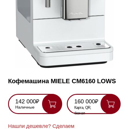
Кофемашина MIELE CM6160 LOWS
142 000₽
160 000₽
Наличные
Карта, QR,
безнал
Нашли дешевле? Сделаем
скидку!
Получить консультацию
RU
Полностью
Оригинальная
Гарантия
Все
на русском
техника
2 года
модели в
наличии
Инструкция по