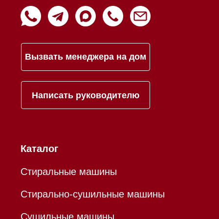
Инвестиции
Дизайнерам и архитекторам
Статьи
Контакты
Mieles - поставщик
бытовой техники Miele
ИП Осанов Андрей Васильевич
ИНН 780532423092
ОГРНИП 320784700155889
Р/с 40802810701500116757
В ТОЧКА ПАО БАНКА "ФК
ОТКРЫТИЕ"
К/с 30101810845250000999
БИК 044525999