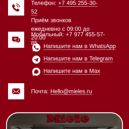
20:00
Обработка заказов через сайт
происходит в круглосуточном
режиме
Телефон:
+7 812 245-33-
65
Приём звонков
ежедневно с 09:00 до
Мобильный: +7 977 455-57-
20:00
85
Напишите нам в WhatsApp
Напишите нам в Telegram
Напишите нам в Max
Почта:
Hello@mieles.ru
Посмотреть фото и