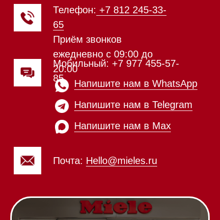
Подогреватели посуды и пищи
Встраиваемые
кофемашины
Соло кофемашины
Вакууматоры
Духовые шкафы
Духовые шкафы с СВЧ
Вытяжки встраиваемые
Вытяжки настенные
Пароварки
Пылесосы
Холодильники и морозильники
Винные холодильники
Профессиональная
техника
Химия