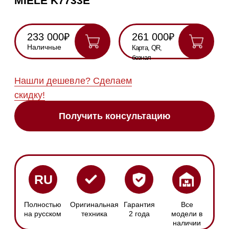
Полностью
Оригинальная
Гарантия
Все
на русском
техника
2 года
модели в
наличии
Инструкция по
эксплуатации
Схема
встраивания
Сенсорное
Размер ниши
управление
Ширина: 560 мм
С помощью
Высота: 1772 мм
дисплея
Глубина: ≥ 550 мм