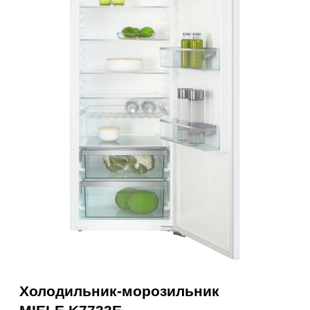
Холодильник-морозильник
MIELE K7733E
233 000₽
261 000₽
Наличные
Карта, QR,
безнал
Нашли дешевле? Сделаем
скидку!
Получить консультацию
RU