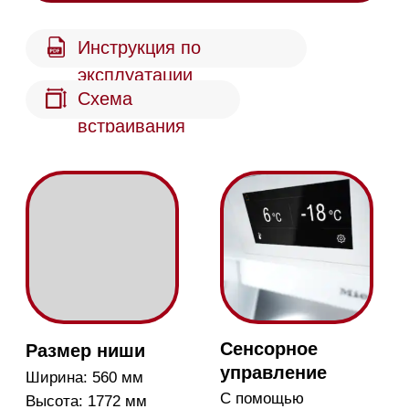
DynaCool
Зона DailyFresh
Вентилятор обеспечивает
Фрукты и овощи
циркуляцию и
сохраняют
распределение холодного
свежесть до двух
воздуха
раз дольше
ComfortSize
Увеличенная глубина
позволяет полностью
разместить противень