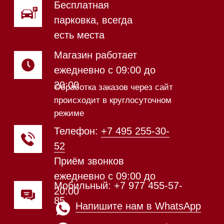
Магазин в Санкт-Петербурге
Магазин расположен по
адресу: Новорижское шоссе,
17-й километр, 2
Магазин работает
ежедневно с 09:00 до
20:00
Обработка заказов через сайт
происходит в круглосуточном
режиме
Телефон:
+7 812 245-33-
65
Приём звонков
ежедневно с 09:00 до
Мобильный: +7 977 455-57-
20:00
85
Напишите нам в WhatsApp
Напишите нам в Telegram
Напишите нам в Max