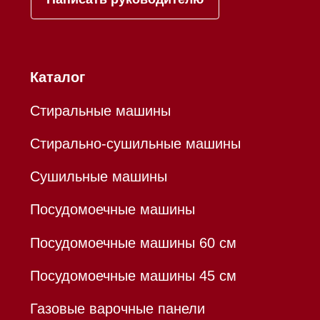
бытовой техники Miele
ИП Осанов Андрей Васильевич
ИНН 780532423092
ОГРНИП 320784700155889
Р/с 40802810701500116757
В ТОЧКА ПАО БАНКА "ФК
ОТКРЫТИЕ"
К/с 30101810845250000999
БИК 044525999
Hello@mieles.ru
Договор оферты
Политика конфиденциальности
Все права защищены 2026
®
Разработка сайта - Ильшат
Сахапов
*Instagram принадлежит компании Meta,
признанной экстремистской организацией и
запрещенной в РФ