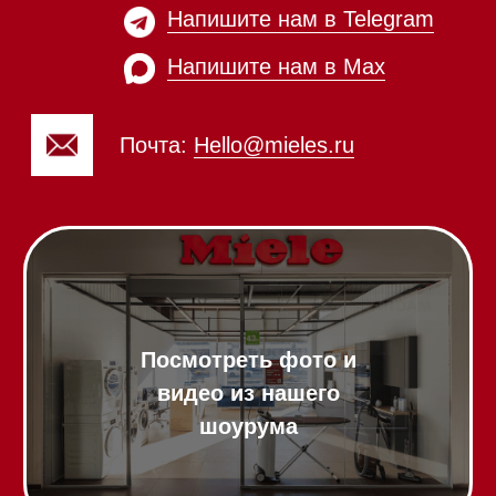
Пароварки
Пылесосы
Холодильники и морозильники
Винные холодильники
Профессиональная
техника
Химия
Аксессуары
Выставочные образцы
Вопрос-ответ
Гарантия
Кредит
Доставка
Франшиза