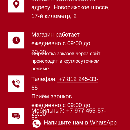
Индукционные варочные панели
Стеклокерамические варочные
панели
Модульные панели SmartLine
Гладильные
системы
Микроволновые печи (СВЧ)
Подогреватели посуды и пищи
Встраиваемые
кофемашины
Соло кофемашины
Вакууматоры
Духовые шкафы
Духовые шкафы с СВЧ
Вытяжки встраиваемые
Вытяжки настенные