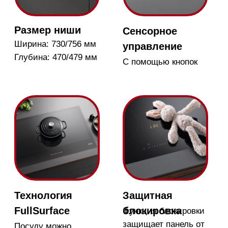
Распознавание
Дополнительные
посуды
функции
При помещении
Множество
посуды цифровая
дополнительных
клавиатура
функций, таких как
автоматически
Stop & Go и таймер,
активируется
делают жизнь на кухне
проще