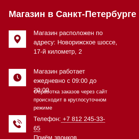
Посудомоечные машины 60 см
Посудомоечные машины 45 см
Газовые варочные панели
Индукционные варочные панели
Стеклокерамические варочные
панели
Модульные панели SmartLine
Гладильные
системы
Микроволновые печи (СВЧ)
Подогреватели посуды и пищи
Встраиваемые
кофемашины
Соло кофемашины
Вакууматоры
Духовые шкафы
Духовые шкафы с СВЧ