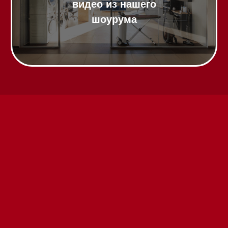
Техника Miele в наличии
Вызвать менеджера на дом
Написать руководителю
Каталог
Стиральные машины
Стирально-сушильные машины
Сушильные машины
Посудомоечные машины