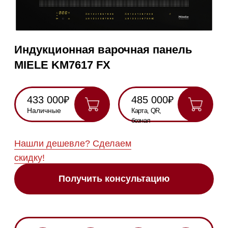
433 000₽
485 000₽
Наличные
Карта, QR,
безнал
Нашли дешевле? Сделаем
скидку!
Получить консультацию
RU
Полностью
Оригинальная
Гарантия
Все
на русском
техника
2 года
модели в
наличии
Инструкция по
эксплуатации
Схема
встраивания