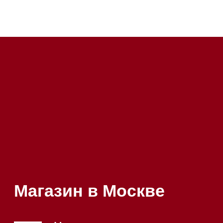
Почта:
Hello@mieles.ru
Посмотреть фото и
видео из нашего
шоурума