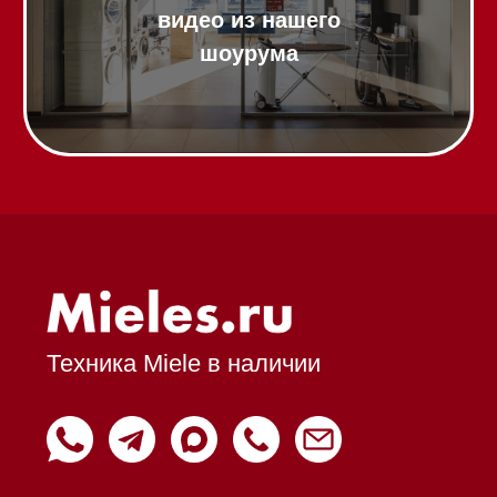
Доставка
Франшиза
Команда
Шоурум
Trade-In
Подарочные сертификаты
Оплата при получении
Возврат и обмен
Инвестиции
Дизайнерам и архитекторам
Статьи
Контакты