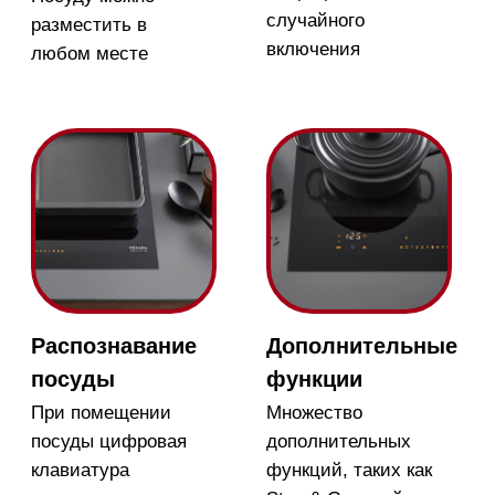
TwinBooster
Мощность нагрева
можно распределять
равномерно или
фокусировать на одной
конфорке
Магазин в Москве