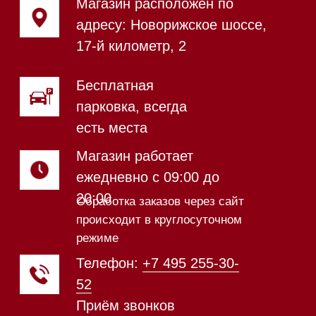
Магазин в Санкт-Петербурге
Магазин расположен по
адресу: Новорижское шоссе,
17-й километр, 2
Магазин работает
ежедневно с 09:00 до
20:00
Обработка заказов через сайт
происходит в круглосуточном
режиме
Телефон:
+7 812 245-33-
65
Приём звонков
ежедневно с 09:00 до
Мобильный: +7 977 455-57-
20:00
85
Напишите нам в WhatsApp