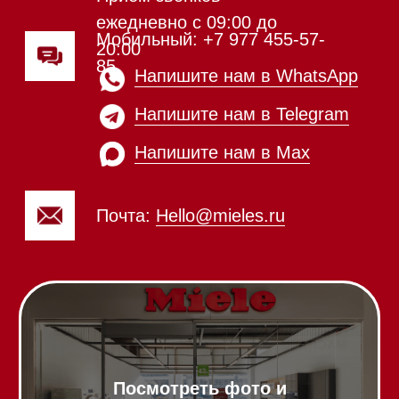
Вытяжки встраиваемые
Вытяжки настенные
Пароварки
Пылесосы
Холодильники и морозильники
Винные холодильники
Профессиональная
техника
Химия
Аксессуары
Выставочные образцы
Вопрос-ответ
Гарантия
Кредит