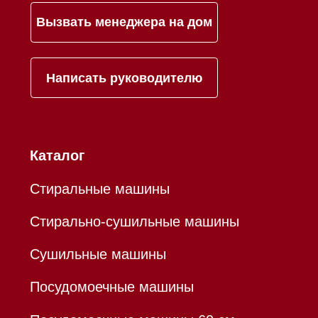
Mieles - поставщик
бытовой техники Miele
ИП Осанов Андрей Васильевич
ИНН 780532423092
ОГРНИП 320784700155889
Р/с 40802810701500116757
В ТОЧКА ПАО БАНКА "ФК
ОТКРЫТИЕ"
К/с 30101810845250000999
БИК 044525999
Hello@mieles.ru
Договор оферты
Политика конфиденциальности
Все права защищены 2026
®
Разработка сайта - Ильшат
Сахапов