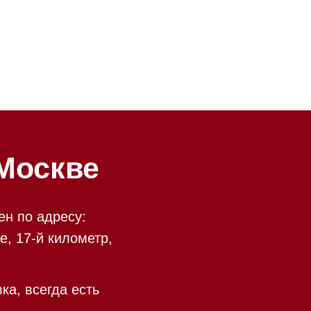
ве
у:
ометр,
есть
 09:00 до 20:00
 происходит в круглосуточном
9:00 до 20:00