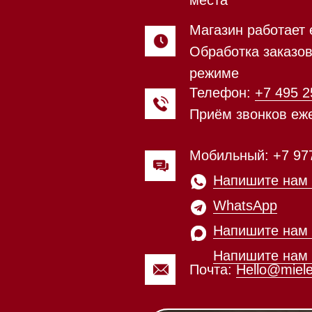
Мобильный: +7 977 455-57-85
Напишите нам в
WhatsApp
Напишите нам в Telegram
Напишите нам в Max
Почта:
Hello@mieles.ru
Магазин работает ежедневно 
Обработка заказов через с
режиме
зин расположен по адресу:
Посмотреть фото и
рижское шоссе,
видео из нашего
Мобильный:
+7 977 455-57-8
километр, 2
шоурума