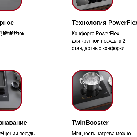
пок
Конфорка PowerFlex
Фу
для крупной посуды и 2
па
стандартных конфорки
Магазин работает ежедневно 
Обработка заказов через с
режиме
ание
TwinBooster
зин расположен по адресу:
и посуды
Мощность нагрева можно
рижское шоссе,
иатура
распределять равномерно
Мобильный:
+7 977 455-57-8
километр, 2
или фокусировать на одной
конфорке