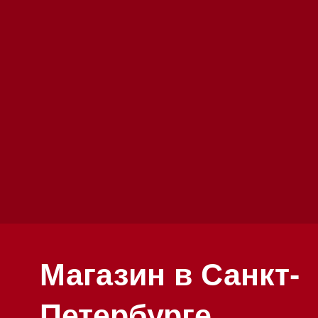
Магазин в Санкт-
Петербурге
Магазин расположен по адресу: Санкт-
Петербург, Московский проспект, 205
Магазин работает ежедневно с 09:00 до 
Обработка заказов через сайт происход
режиме
Телефон:
+7 812 245-33-65
Приём звонков ежедневно с 09:00 до 20
Мобильный: +7 977 455-57-85
Напишите нам в