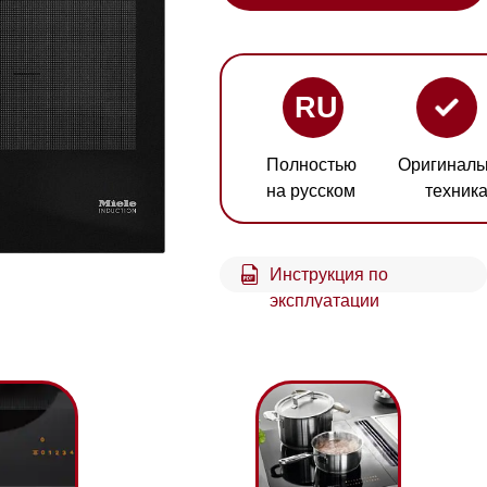
RU
Полностью
Оригинальная
Гарант
на русском
техника
2 год
Инструкция по
Схем
эксплуатации
встр
Технология PowerFlex
За
е