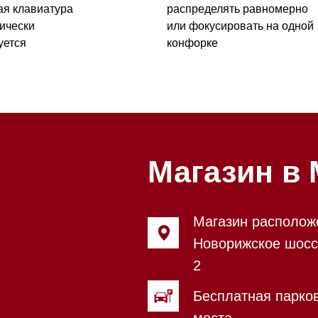
Магазин в Моск
Магазин расположен по адрес
Новорижское шоссе, 17-й кил
2
Бесплатная парковка, всегда 
места
Магазин работает ежедневно с
Обработка заказов через сайт
режиме
Телефон:
+7 495 255-30-52
Приём звонков ежедневно с 0