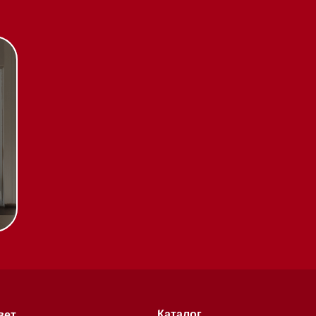
Каталог
Стиральные машины
Стирально-сушильные
машины
Сушильные машины
Посудомоечные машины
Посудомоечные машины 60 см
Посудомоечные машины 45 см
Газовые варочные панели
тификаты
Индукционные варочные панели
Стеклокерамические варочные
чении
панели
Модульные панели SmartLine
Гладильные
системы