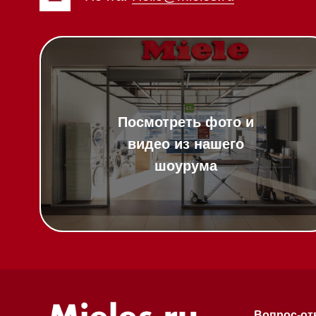
Вопрос-ответ
Гарантия
Техника Miele в
наличии
Кредит
Доставка
Франшиза
Вызвать менеджера на дом
Команда
Шоурум
Написать руководителю
Trade-In
Подарочные сер
Оплата при полу
Возврат и обмен
Инвестиции