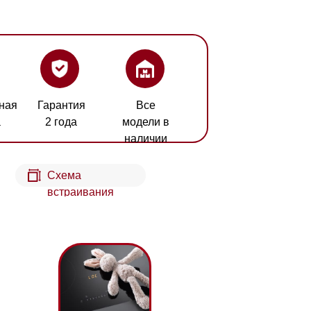
ия
Все
а
модели в
наличии
а
аивания
щитная блокировка