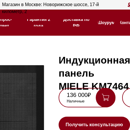
ин в Москве: Новорижское шоссе, 17-й
Магазин в С
Гарантия 2
Доставка по
тр, 2
205
Шоурум
Контакты
года
РФ
Гарантия 2
Доставка по
Шоурум
Контакты
года
РФ
Индукционная варо
панель
MIELE KM7464 FL
136 000₽
153 000₽
Наличные
Карта, QR,
безнал
Нашли де
Получить консультацию