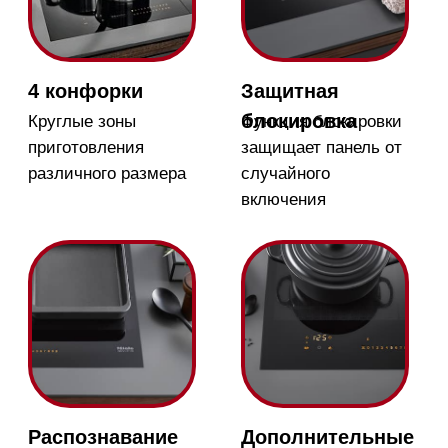
TwinBooster
Мощность нагрева
можно распределять
равномерно или
фокусировать на одной
конфорке