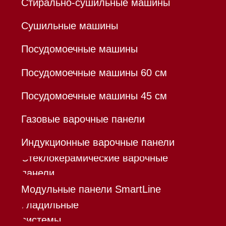
Политика конфиденциальности
Все права защищены 2026
®
Разработка сайта - Ильшат
Сахапов
*Instagram принадлежит компании Meta,
признанной экстремистской организацией и
запрещенной в РФ
Каталог
Корзина
Контакты
Меню