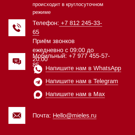
Вакууматоры
Духовые шкафы
Духовые шкафы с СВЧ
Вытяжки встраиваемые
Вытяжки настенные
Пароварки
Пылесосы
Холодильники и морозильники
Винные холодильники
Профессиональная
техника
Химия
Аксессуары
Выставочные образцы