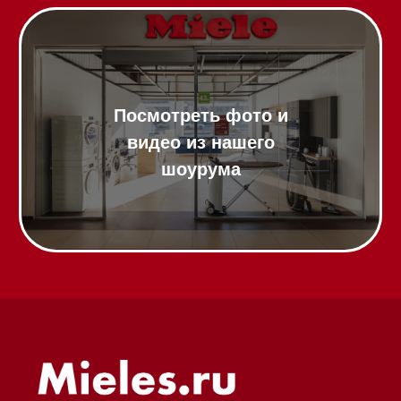
Вопрос-ответ
Гарантия
Кредит
Доставка
Франшиза
Команда
Шоурум
Trade-In
Подарочные сертификаты
Оплата при получении
Возврат и обмен
Инвестиции
Дизайнерам и архитекторам
Статьи