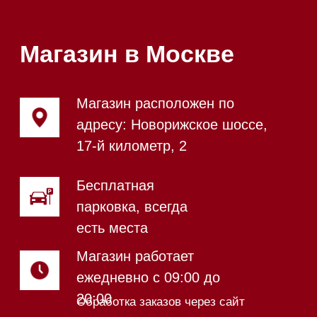
Магазин в Санкт-Петербурге
Магазин расположен по
адресу: Новорижское шоссе,
17-й километр, 2
Магазин работает
ежедневно с 09:00 до
20:00
Обработка заказов через сайт
происходит в круглосуточном
режиме
Телефон:
+7 812 245-33-