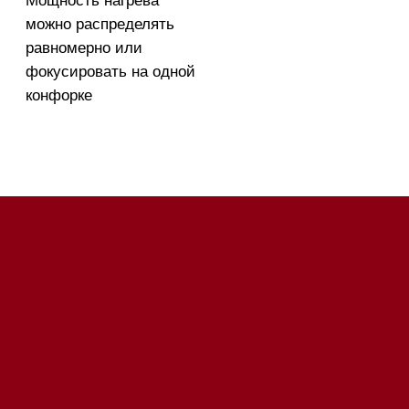
20:00
85
Напишите нам в WhatsApp
Напишите нам в Telegram
Напишите нам в Max
Почта:
Hello@mieles.ru
Посмотреть фото и
видео из нашего
шоурума