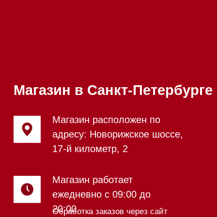
Стирально-сушильные машины
Сушильные машины
Посудомоечные машины
Посудомоечные машины 60 см
Посудомоечные машины 45 см
Газовые варочные панели
Индукционные варочные панели
Стеклокерамические варочные
панели
Модульные панели SmartLine
Гладильные
системы
Микроволновые печи (СВЧ)
Подогреватели посуды и пищи
Встраиваемые
кофемашины
Соло кофемашины