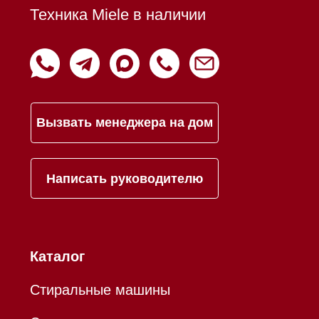
Контакты
Mieles - поставщик
бытовой техники Miele
ИП Осанов Андрей Васильевич
ИНН 780532423092
ОГРНИП 320784700155889
Р/с 40802810701500116757
В ТОЧКА ПАО БАНКА "ФК
ОТКРЫТИЕ"
К/с 30101810845250000999
БИК 044525999
Hello@mieles.ru
Договор оферты