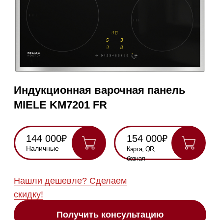
Индукционная варочная панель
MIELE KM7201 FR
144 000₽
154 000₽
Наличные
Карта, QR,
безнал
Нашли дешевле? Сделаем
скидку!
Получить консультацию
Данная модель снята с производства.
Замена -
MIELE KM7361 FR
RU
Полностью
Оригинальная
Гарантия
Все
на русском
техника
2 года
модели в
наличии
Инструкция по