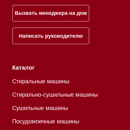
ИНН 780532423092
ОГРНИП 320784700155889
Р/с 40802810701500116757
В ТОЧКА ПАО БАНКА "ФК
ОТКРЫТИЕ"
К/с 30101810845250000999
БИК 044525999
Hello@mieles.ru
Договор оферты
Политика конфиденциальности
Все права защищены 2026
®
Разработка сайта - Ильшат
Сахапов
*Instagram принадлежит компании Meta,
признанной экстремистской организацией и
запрещенной в РФ