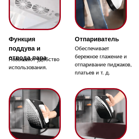
Auto-Off
Сборка в 2 шага
Cистема
Позволяет быстро
автоматически
подготовить к
отключается если ей
работе гладильную
не пользоваться.
систему
Ролики
Удаление накипи
Систему можно легко
Долгий срок службы
передвигать на
благодаря
роликах, которые не
автоматическому
царапают пол.
удалению накипи