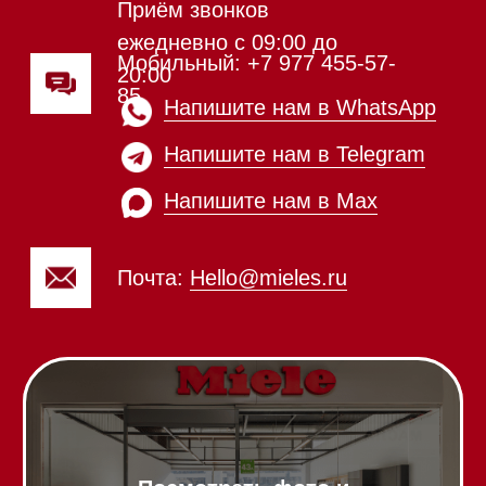
Холодильники и морозильники
Винные холодильники
Профессиональная
техника
Химия
Аксессуары
Выставочные образцы
Вопрос-ответ
Гарантия
Кредит
Доставка
Франшиза
Команда
Шоурум