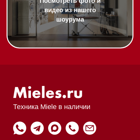
Trade-In
Подарочные сертификаты
Оплата при получении
Возврат и обмен
Инвестиции
Дизайнерам и архитекторам
Статьи
Контакты
Mieles - поставщик
бытовой техники Miele
ИП Осанов Андрей Васильевич