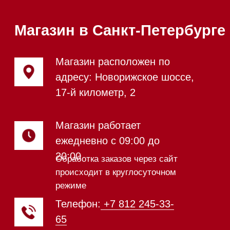
Стеклокерамические варочные
панели
Модульные панели SmartLine
Гладильные
системы
Микроволновые печи (СВЧ)
Подогреватели посуды и пищи
Встраиваемые
кофемашины
Соло кофемашины
Вакууматоры
Духовые шкафы
Духовые шкафы с СВЧ
Вытяжки встраиваемые
Вытяжки настенные
Пароварки
Пылесосы