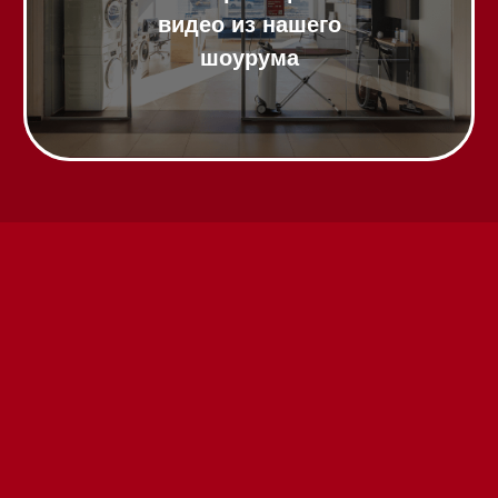
Вызвать менеджера на дом
Написать руководителю
Каталог
Стиральные машины
Стирально-сушильные машины
Сушильные машины
Посудомоечные машины
Посудомоечные машины 60 см
Посудомоечные машины 45 см
Газовые варочные панели
Индукционные варочные панели