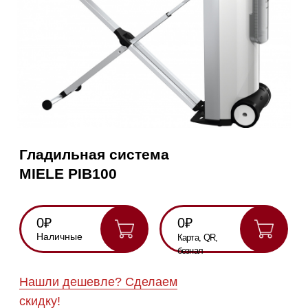
Гладильная система
MIELE PIB100
0₽
0₽
Наличные
Карта, QR,
безнал
Нашли дешевле? Сделаем
скидку!
Получить консультацию
Данная модель снята с производства.
Нет в наличии.
RU
Полностью
Оригинальная
Гарантия
Все
на русском
техника
1 год
модели в
наличии