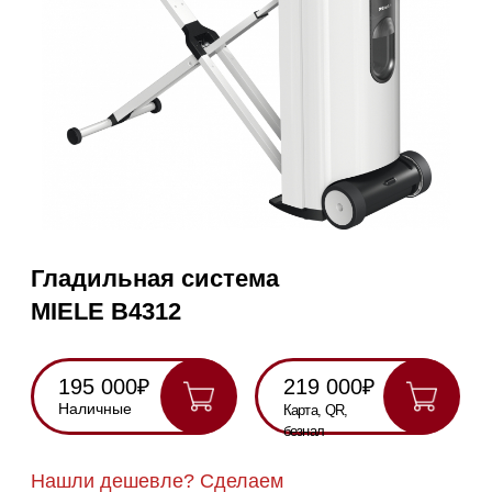
Гладильная система
MIELE B4312
195 000₽
219 000₽
Наличные
Карта, QR,
безнал
Нашли дешевле? Сделаем
скидку!
Получить консультацию
Паровая гладильная система
С дисплеем и сотовой подошвой — для
отличных результатов глажки
RU
Полностью
Оригинальная
Гарантия
Все
на русском
техника
2 года
модели в