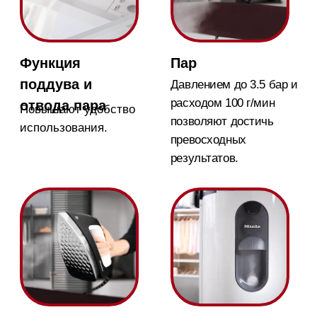
автоматически
подготовить к
отключается если ей
работе гладильную
не пользоваться.
систему
Ролики
Систему можно легко
передвигать на
роликах, которые не
царапают пол.