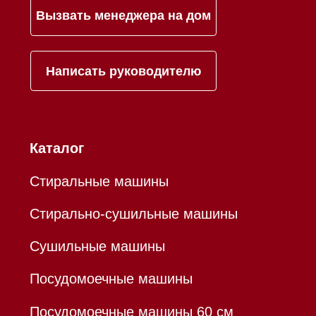
Hello@mieles.ru
Договор оферты
Политика конфиденциальности
Все права защищены 2026
®
Разработка сайта - Ильшат
Сахапов
*Instagram принадлежит компании Meta,
признанной экстремистской организацией и
запрещенной в РФ
Каталог
Корзина
Контакты
Меню