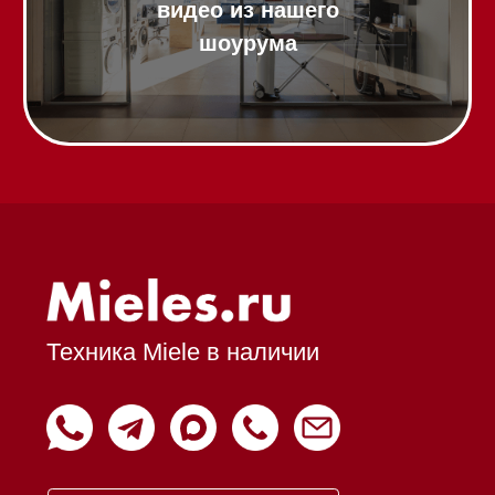
Инвестиции
Дизайнерам и архитекторам
Статьи
Контакты
Mieles - поставщик
бытовой техники Miele
ИП Осанов Андрей Васильевич
ИНН 780532423092
ОГРНИП 320784700155889
Р/с 40802810701500116757
В ТОЧКА ПАО БАНКА "ФК
ОТКРЫТИЕ"
К/с 30101810845250000999
БИК 044525999