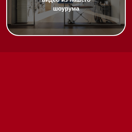
Каталог
Стиральные машины
Стирально-сушильные машины
Сушильные машины
Посудомоечные машины
Посудомоечные машины 60 см
Посудомоечные машины 45 см
Газовые варочные панели
Индукционные варочные панели
Стеклокерамические варочные
панели
Модульные панели SmartLine
Гладильные
системы
Микроволновые печи (СВЧ)