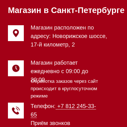
Подогреватели посуды и пищи
Встраиваемые
кофемашины
Соло кофемашины
Вакууматоры
Духовые шкафы
Духовые шкафы с СВЧ
Вытяжки встраиваемые
Вытяжки настенные
Пароварки
Пылесосы
Холодильники и морозильники
Винные холодильники
Профессиональная
техника
Химия