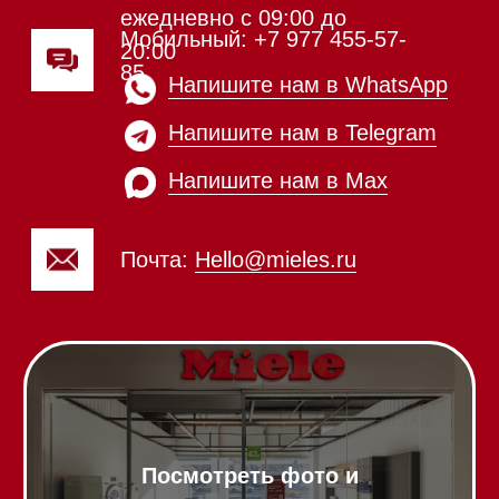
Аксессуары
Выставочные образцы
Вопрос-ответ
Гарантия
Кредит
Доставка
Франшиза
Команда
Шоурум
Trade-In
Подарочные сертификаты
Оплата при получении
Возврат и обмен