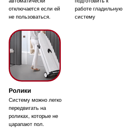
Телефон:
+7 495 255-30-
52
Приём звонков
ежедневно с 09:00 до
Мобильный: +7 977 455-57-
20:00
85
Напишите нам в WhatsApp
Напишите нам в Telegram
Напишите нам в Max
Почта:
Hello@mieles.ru
Посмотреть фото и
видео из нашего
шоурума