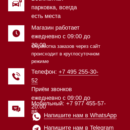
Магазин в Санкт-Петербурге
Магазин расположен по
адресу: Новорижское шоссе,
17-й километр, 2
Магазин работает
ежедневно с 09:00 до
20:00
Обработка заказов через сайт
происходит в круглосуточном
режиме
Телефон:
+7 812 245-33-
65
Приём звонков
ежедневно с 09:00 до
Мобильный: +7 977 455-57-
20:00
85
Напишите нам в WhatsApp
Напишите нам в Telegram
Напишите нам в Max