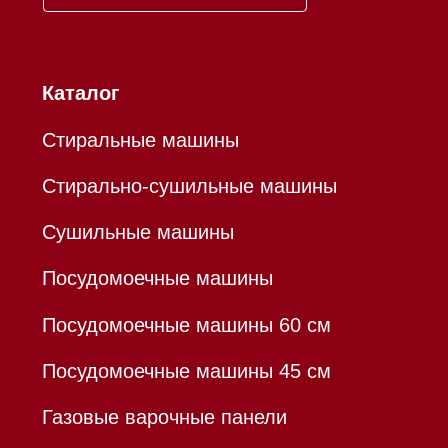
ИП Осанов Андрей Васильевич
ИНН 780532423092
ОГРНИП 320784700155889
Р/с 40802810701500116757
В ТОЧКА ПАО БАНКА "ФК
ОТКРЫТИЕ"
К/с 30101810845250000999
БИК 044525999
Hello@mieles.ru
Договор оферты
Политика конфиденциальности
Все права защищены 2026
®
Разработка сайта - Ильшат
Сахапов
*Instagram принадлежит компании Meta,
признанной экстремистской организацией и
запрещенной в РФ