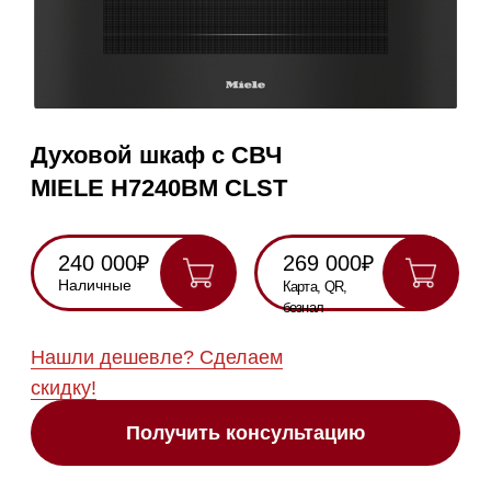
240 000₽
269 000₽
Наличные
Карта, QR,
безнал
Нашли дешевле? Сделаем
скидку!
Получить консультацию
RU
Полностью
Оригинальная
Гарантия
Все
на русском
техника
2 года
модели в
наличии
Инструкция по
эксплуатации
Схема
встраивания