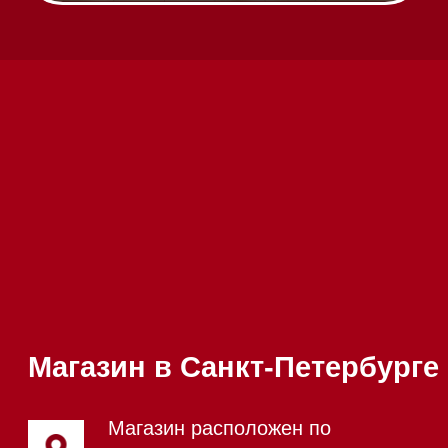
Вызвать менеджера на дом
Написать руководителю
Каталог
Стиральные машины
Стирально-сушильные машины
Сушильные машины
Посудомоечные машины
Посудомоечные машины 60 см
Посудомоечные машины 45 см
Газовые варочные панели