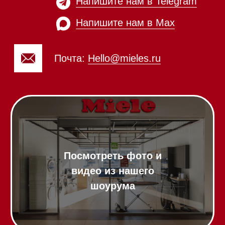
Пылесосы
Холодильники и морозильники
Винные холодильники
Профессиональная
техника
Химия
Аксессуары
Выставочные образцы
Вопрос-ответ
Гарантия
Кредит
Доставка
Франшиза
Команда