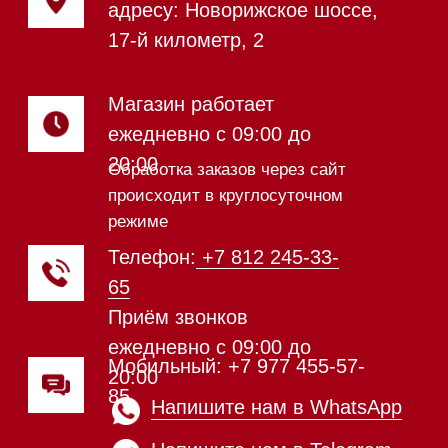
Индукционные варочные панели
Стеклокерамические варочные
панели
Модульные панели SmartLine
Гладильные
системы
Микроволновые печи (СВЧ)
Подогреватели посуды и пищи
Встраиваемые
кофемашины
Соло кофемашины
Вакууматоры
Духовые шкафы
Духовые шкафы с СВЧ
Вытяжки встраиваемые
Вытяжки настенные
Пароварки