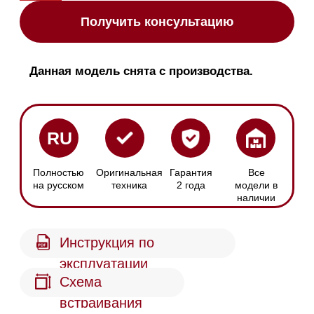
эксплуатации
Схема
встраивания
Сенсорное
Размер ниши
управление
Ширина х Высота:
С помощью
560-568 х 590-595 мм
дисплея MTouch