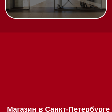
Написать руководителю
Каталог
Стиральные машины
Стирально-сушильные машины
Сушильные машины
Посудомоечные машины
Посудомоечные машины 60 см
Посудомоечные машины 45 см
Газовые варочные панели
Индукционные варочные панели
Стеклокерамические варочные
панели
Модульные панели SmartLine