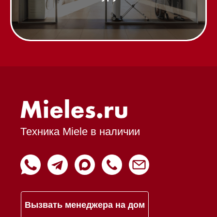
Подарочные сертификаты
Оплата при получении
Возврат и обмен
Инвестиции
Дизайнерам и архитекторам
Статьи
Контакты
Mieles - поставщик
бытовой техники Miele
ИП Осанов Андрей Васильевич
ИНН 780532423092
ОГРНИП 320784700155889