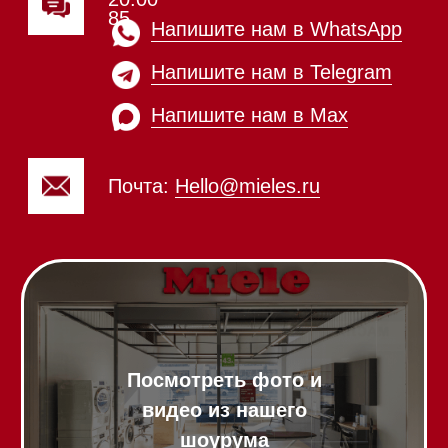
Винные холодильники
Профессиональная
техника
Химия
Аксессуары
Выставочные образцы
Вопрос-ответ
Гарантия
Кредит
Доставка
Франшиза
Команда
Шоурум
Trade-In