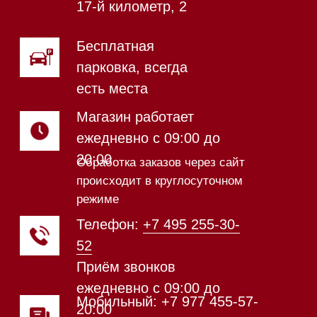
17-й километр, 2
Магазин работает
ежедневно с 09:00 до
20:00
Обработка заказов через сайт
происходит в круглосуточном
режиме
Телефон:
+7 812 245-33-
65
Приём звонков
ежедневно с 09:00 до
Мобильный: +7 977 455-57-
20:00
85
Напишите нам в WhatsApp
Напишите нам в Telegram
Напишите нам в Max
Почта:
Hello@mieles.ru