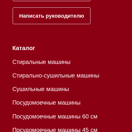
Р/с 40802810701500116757
В ТОЧКА ПАО БАНКА "ФК
ОТКРЫТИЕ"
К/с 30101810845250000999
БИК 044525999
Hello@mieles.ru
Договор оферты
Политика конфиденциальности
Все права защищены 2026
®
Разработка сайта - Ильшат
Сахапов
*Instagram принадлежит компании Meta,
признанной экстремистской организацией и
запрещенной в РФ
Каталог
Корзина
Контакты
Меню