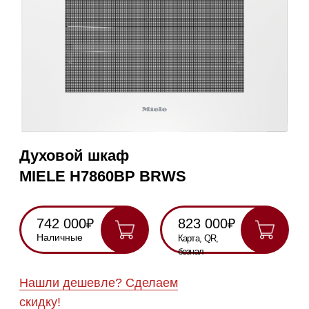
Духовой шкаф
MIELE H7860BP BRWS
742 000₽
823 000₽
Наличные
Карта, QR,
безнал
Нашли дешевле? Сделаем
скидку!
Получить консультацию
Данная модель снята с производства.
RU
Полностью
Оригинальная
Гарантия
Все
на русском
техника
2 года
модели в
наличии
Инструкция по