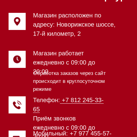
Гладильные
системы
Микроволновые печи (СВЧ)
Подогреватели посуды и пищи
Встраиваемые
кофемашины
Соло кофемашины
Вакууматоры
Духовые шкафы
Духовые шкафы с СВЧ
Вытяжки встраиваемые
Вытяжки настенные
Пароварки
Пылесосы
Холодильники и морозильники