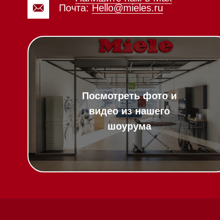
Вопрос-ответ
Гарантия
Техника Miele в
наличии
Кредит
Доставка
Франшиза
Вызвать менеджера на дом
Команда
Шоурум
Написать руководителю
Trade-In
Подарочные сер
Оплата при полу
Возврат и обмен
Инвестиции