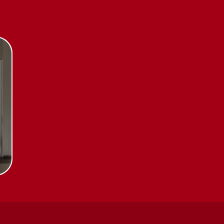
Каталог
Стиральные машины
Стирально-сушильные
машины
Сушильные машины
Посудомоечные машины
Посудомоечные машины 60 см
Посудомоечные машины 45 см
Газовые варочные панели
тификаты
Индукционные варочные панели
Стеклокерамические варочные
чении
панели
Модульные панели SmartLine
Гладильные