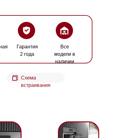
ия
Все
а
модели в
наличии
а
аивания