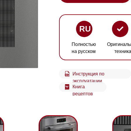
RU
Полностью
Оригинальная
Гарант
на русском
техника
2 год
Инструкция по
Схем
эксплуатации
встр
Книга
рецептов