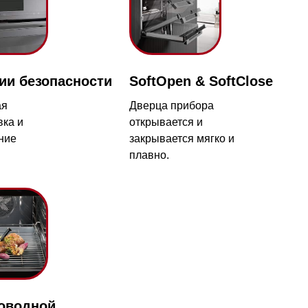
ности
SoftOpen & SoftClose
Дверца прибора
открывается и
закрывается мягко и
плавно.
с 09:00 до 20:00
айт происходит в круглосуточном
гда
5