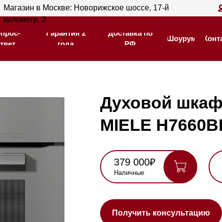
ин в Москве: Новорижское шоссе, 17-й
Магазин в С
Гарантия 2
Доставка по
тр, 2
205
Шоурум
Контакты
года
РФ
Гарантия 2
Доставка по
Шоурум
Контакты
года
РФ
Духовой шкаф
MIELE H7660BP GRG
379 000₽
425 000₽
Наличные
Карта, QR,
безнал
Нашли де
Получить консультацию