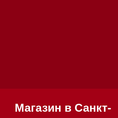
Магазин в Санкт-
Петербурге
Магазин расположен по адресу: Санкт-
Петербург, Московский проспект, 205
Магазин работает ежедневно с 09:00 до 
Обработка заказов через сайт происход
режиме
Телефон:
+7 812 245-33-65
Приём звонков ежедневно с 09:00 до 20
Мобильный: +7 977 455-57-85