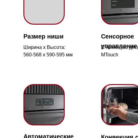
Размер ниши
Сенсорное
управление
Ширина х Высота:
С помощью дисплея
560-568 х 590-595 мм
MTouch
Автоматические
Конвекция с пар
Мага
программы
Ново
Высокая влажность
Готовьте
обеспечивает пышност
17-й 
вкусные блюда
выпечки и аппетитную
просто
корочку