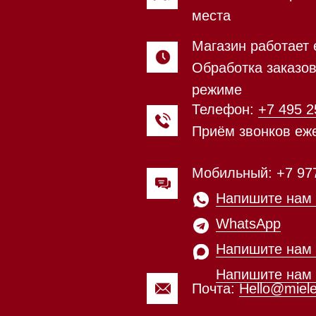
Мобильный: +7 977 455-57-85
Напишите нам в
WhatsApp
Напишите нам в Telegram
Напишите нам в Max
Почта:
Hello@mieles.ru
Магазин работает ежедневно 
Обработка заказов через с
режиме
зин расположен по адресу:
Посмотреть фото и
рижское шоссе,
видео из нашего
Мобильный:
+7 977 455-57-8
километр, 2
шоурума