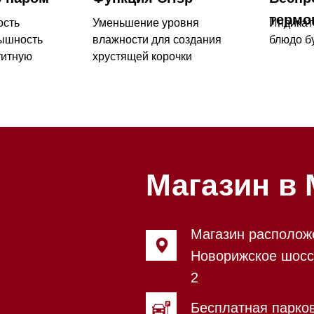
Магазин в Моск
Магазин расположен по адрес
Новорижское шоссе, 17-й кил
2
Бесплатная парковка, всегда 
места
Магазин работает ежедневно с
Обработка заказов через сайт
режиме
Телефон:
+7 495 255-30-52
Приём звонков ежедневно с 0