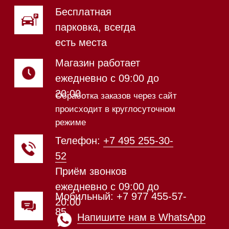
Магазин работает
ежедневно с 09:00 до
20:00
Обработка заказов через сайт
происходит в круглосуточном
режиме
Телефон:
+7 812 245-33-
65
Приём звонков
ежедневно с 09:00 до
Мобильный: +7 977 455-57-
20:00
85
Напишите нам в WhatsApp
Напишите нам в Telegram
Напишите нам в Max
Почта:
Hello@mieles.ru