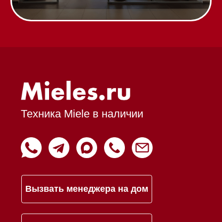
Оплата при получении
Возврат и обмен
Инвестиции
Дизайнерам и архитекторам
Статьи
Контакты
Mieles - поставщик
бытовой техники Miele
ИП Осанов Андрей Васильевич
ИНН 780532423092
ОГРНИП 320784700155889
Р/с 40802810701500116757
В ТОЧКА ПАО БАНКА "ФК