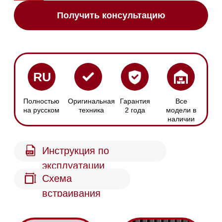
Схема
встраивания
Сенсорное
Размер ниши
управление
Ширина х Высота:
С помощью
560-568 х 590-595 мм
дисплея MTouch
Защита от
Функции безопасности