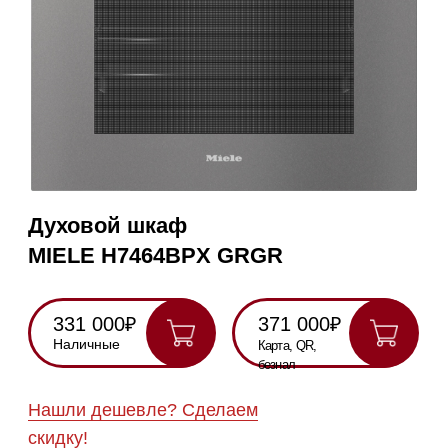
Духовой шкаф
MIELE H7464BPX GRGR
331 000₽
371 000₽
Наличные
Карта, QR,
безнал
Нашли дешевле? Сделаем
скидку!
Получить консультацию
RU
Полностью
Оригинальная
Гарантия
Все
на русском
техника
2 года
модели в
наличии
Инструкция по
эксплуатации