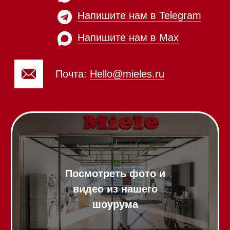
Профессиональная
техника
Химия
Аксессуары
Выставочные образцы
Вопрос-ответ
Гарантия
Кредит
Доставка
Франшиза
Команда
Шоурум
Trade-In
Подарочные сертификаты