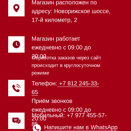
системы
Микроволновые печи (СВЧ)
Подогреватели посуды и пищи
Встраиваемые
кофемашины
Соло кофемашины
Вакууматоры
Духовые шкафы
Духовые шкафы с СВЧ
Вытяжки встраиваемые
Вытяжки настенные
Пароварки
Пылесосы
Холодильники и морозильники
Винные холодильники