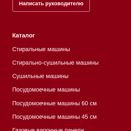
ОТКРЫТИЕ"
К/с 30101810845250000999
БИК 044525999
Hello@mieles.ru
Договор оферты
Политика конфиденциальности
Все права защищены 2026
®
Разработка сайта - Ильшат
Сахапов
*Instagram принадлежит компании Meta,
признанной экстремистской организацией и
запрещенной в РФ
Каталог
Корзина
Контакты
Меню