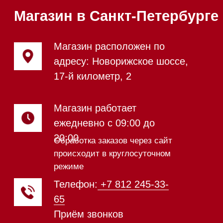
Посудомоечные машины 45 см
Газовые варочные панели
Индукционные варочные панели
Стеклокерамические варочные
панели
Модульные панели SmartLine
Гладильные
системы
Микроволновые печи (СВЧ)
Подогреватели посуды и пищи
Встраиваемые
кофемашины
Соло кофемашины
Вакууматоры
Духовые шкафы
Духовые шкафы с СВЧ