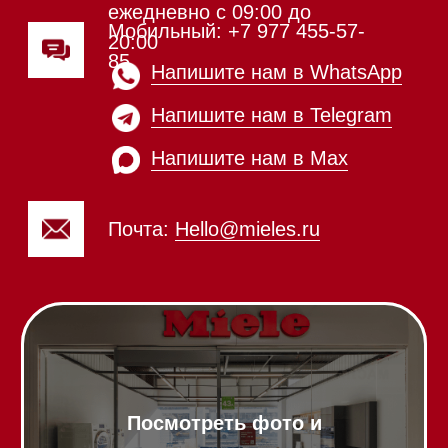
Вытяжки встраиваемые
Вытяжки настенные
Пароварки
Пылесосы
Холодильники и морозильники
Винные холодильники
Профессиональная
техника
Химия
Аксессуары
Выставочные образцы
Вопрос-ответ
Гарантия
Кредит