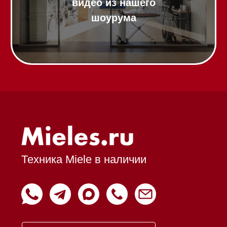
Доставка
Франшиза
Команда
Шоурум
Trade-In
Подарочные сертификаты
Оплата при получении
Возврат и обмен
Инвестиции
Дизайнерам и архитекторам
Статьи
Контакты