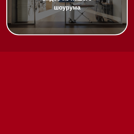
Техника Miele в наличии
Вызвать менеджера на дом
Написать руководителю
Каталог
Стиральные машины
Стирально-сушильные машины
Сушильные машины
Посудомоечные машины
Посудомоечные машины 60 см