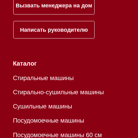
Mieles - поставщик
бытовой техники Miele
ИП Осанов Андрей Васильевич
ИНН 780532423092
ОГРНИП 320784700155889
Р/с 40802810701500116757
В ТОЧКА ПАО БАНКА "ФК
ОТКРЫТИЕ"
К/с 30101810845250000999
БИК 044525999
Hello@mieles.ru
Договор оферты
Политика конфиденциальности
Все права защищены 2026
®
Разработка сайта - Ильшат
Сахапов