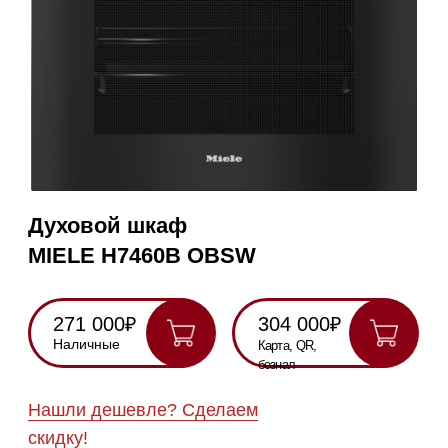
Духовой шкаф
MIELE H7460B OBSW
271 000₽
304 000₽
Наличные
Карта, QR,
безнал
Нашли дешевле? Сделаем
скидку!
Получить консультацию
RU
Полностью
Оригинальная
Гарантия
Все
на русском
техника
2 года
модели в
наличии
Инструкция по
эксплуатации