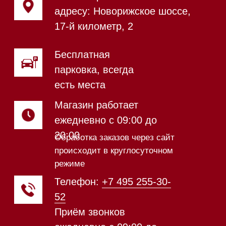
Магазин в Санкт-Петербурге
Магазин расположен по
адресу: Новорижское шоссе,
17-й километр, 2
Магазин работает
ежедневно с 09:00 до
20:00
Обработка заказов через сайт
происходит в круглосуточном
режиме
Телефон:
+7 812 245-33-
65
Приём звонков
ежедневно с 09:00 до
Мобильный: +7 977 455-57-
20:00
85
Напишите нам в WhatsApp