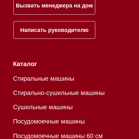
Mieles - поставщик
бытовой техники Miele
ИП Осанов Андрей Васильевич
ИНН 780532423092
ОГРНИП 320784700155889
Р/с 40802810701500116757
В ТОЧКА ПАО БАНКА "ФК
ОТКРЫТИЕ"
К/с 30101810845250000999
БИК 044525999
Hello@mieles.ru
Договор оферты
Политика конфиденциальности
Все права защищены 2026
®
Разработка сайта - Ильшат
Сахапов