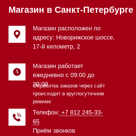
Посудомоечные машины 45 см
Газовые варочные панели
Индукционные варочные панели
Стеклокерамические варочные
панели
Модульные панели SmartLine
Гладильные
системы
Микроволновые печи (СВЧ)
Подогреватели посуды и пищи
Встраиваемые
кофемашины
Соло кофемашины
Вакууматоры
Духовые шкафы
Духовые шкафы с СВЧ