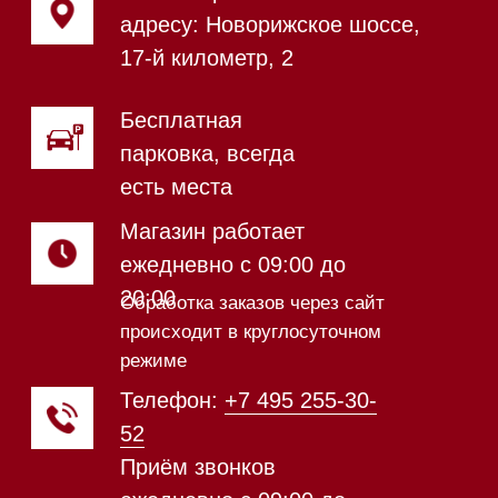
Магазин в Санкт-Петербурге
Магазин расположен по
адресу: Новорижское шоссе,
17-й километр, 2
Магазин работает
ежедневно с 09:00 до
20:00
Обработка заказов через сайт
происходит в круглосуточном
режиме
Телефон:
+7 812 245-33-
65
Приём звонков
ежедневно с 09:00 до
Мобильный: +7 977 455-57-
20:00
85
Напишите нам в WhatsApp