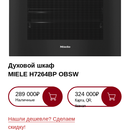
Духовой шкаф
MIELE H7264BP OBSW
289 000₽
324 000₽
Наличные
Карта, QR,
безнал
Нашли дешевле? Сделаем
скидку!
Получить консультацию
RU
Полностью
Оригинальная
Гарантия
Все
на русском
техника
2 года
модели в
наличии
Инструкция по
эксплуатации