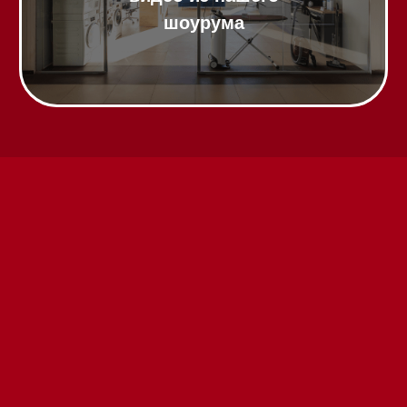
Техника Miele в наличии
Вызвать менеджера на дом
Написать руководителю
Каталог
Стиральные машины
Стирально-сушильные машины
Сушильные машины
Посудомоечные машины
Посудомоечные машины 60 см