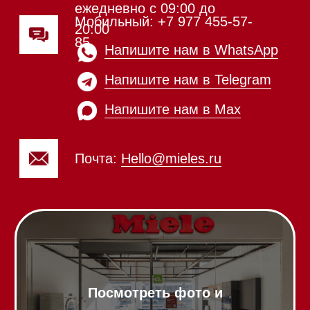
Вытяжки встраиваемые
Вытяжки настенные
Пароварки
Пылесосы
Холодильники и морозильники
Винные холодильники
Профессиональная
техника
Химия
Аксессуары
Выставочные образцы
Вопрос-ответ
Гарантия
Кредит