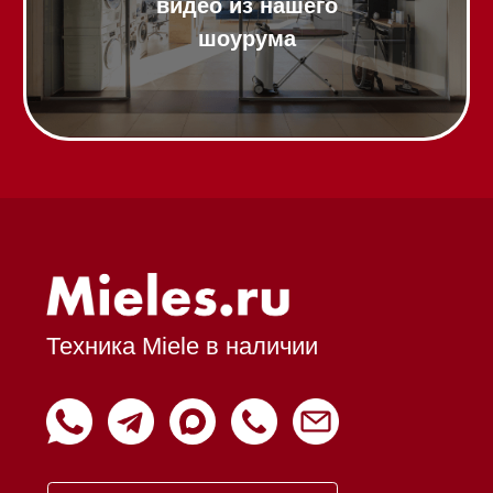
Доставка
Франшиза
Команда
Шоурум
Trade-In
Подарочные сертификаты
Оплата при получении
Возврат и обмен
Инвестиции
Дизайнерам и архитекторам
Статьи
Контакты