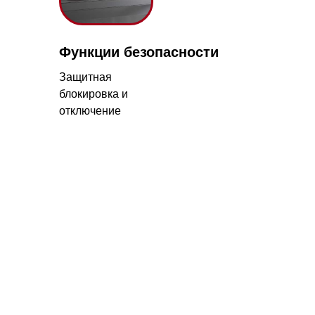
щитная
окировка и
ключение
с 09:00 до 20:00
айт происходит в круглосуточном
5