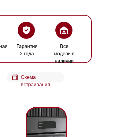
ия
Все
а
модели в
наличии
а
аивания
нкции безопасности