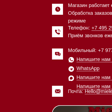
Напишите нам в
WhatsApp
Напишите нам в Telegram
Напишите нам в Max
Почта:
Hello@mieles.ru
Магазин работает ежедневно 
Обработка заказов через с
режиме
зин расположен по адресу:
Посмотреть фото и
рижское шоссе,
видео из нашего
Мобильный:
+7 977 455-57-8
километр, 2
шоурума