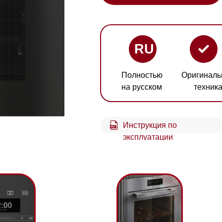
RU
Полностью
Оригинальная
Гарант
на русском
техника
2 год
Инструкция по
Схем
эксплуатации
встр
Защита от ожогов
Фу
е