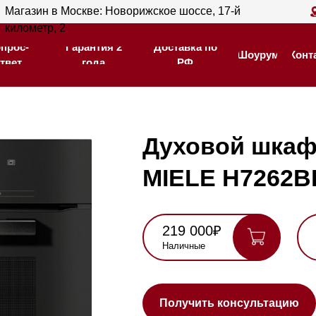
ин в Москве: Новорижское шоссе, 17-й
Магазин в С
Гарантия 2
Доставка по
тр, 2
205
Шоурум
Контакты
года
РФ
Гарантия 2
Доставка по
Шоурум
Контакты
года
РФ
Духовой шкаф
MIELE H7262BP OB
219 000₽
246 000₽
Наличные
Карта, QR,
безнал
Нашли де
Получить консультацию