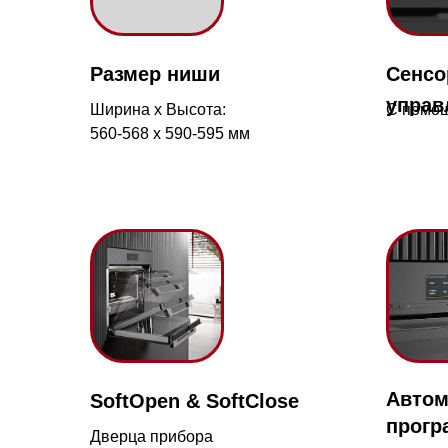
Ширина х Высота:
С помощью кно
560-568 х 590-595 мм
Автоматич
SoftOpen & SoftClose
Мага
программы
Ново
Дверца прибора
Готовьте
открывается и
17-й 
вкусные блюда
закрывается мягко и
просто
плавно.