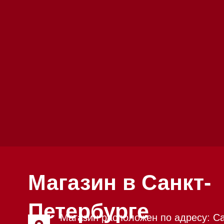
Магазин в Санкт-
Петербурге
Магазин расположен по адресу: Санкт-
Петербург, Московский проспект, 205
Магазин работает ежедневно с 09:00 до 
Обработка заказов через сайт происход
режиме
Телефон:
+7 812 245-33-65
Приём звонков ежедневно с 09:00 до 20
Мобильный: +7 977 455-57-85
Напишите нам в