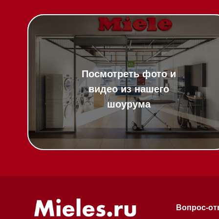
Вопрос-ответ
Гарантия
Техника Miele в
наличии
Кредит
Доставка
Франшиза
Вызвать менеджера на дом
Команда
Шоурум
Написать руководителю
Trade-In
Подарочные сер
Оплата при полу
Возврат и обмен
Инвестиции
Дизайнерам и ар