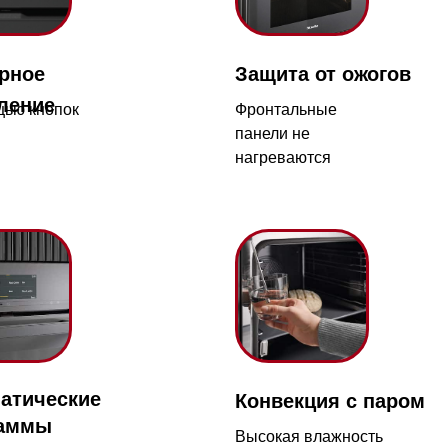
пок
Фронтальные
За
панели не
бл
нагреваются
от
Магазин работает ежедневно 
Обработка заказов через с
режиме
еские
Конвекция с паром
зин расположен по адресу:
рижское шоссе,
Высокая влажность
Мобильный:
+7 977 455-57-8
обеспечивает пышность
километр, 2
выпечки и аппетитную
корочку