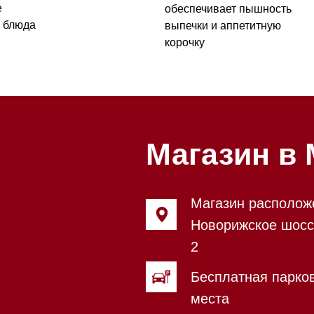
Магазин в Моск
Магазин расположен по адрес
Новорижское шоссе, 17-й кил
2
Бесплатная парковка, всегда 
места
Магазин работает ежедневно с
Обработка заказов через сайт
режиме
Телефон:
+7 495 255-30-52
Приём звонков ежедневно с 0
Мобильный: +7 977 455-57-85