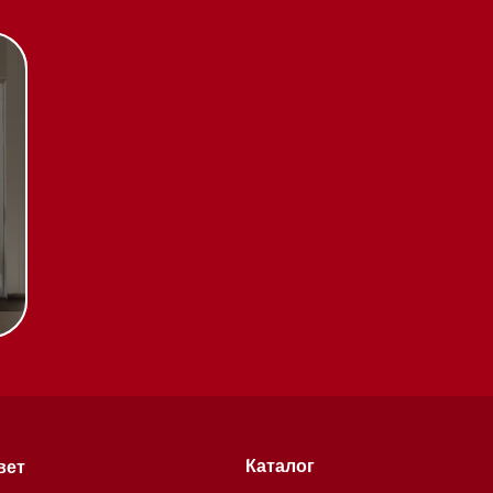
Каталог
Стиральные машины
Стирально-сушильные
машины
Сушильные машины
Посудомоечные машины
Посудомоечные машины 60 см
Посудомоечные машины 45 см
Газовые варочные панели
тификаты
Индукционные варочные панели
Стеклокерамические варочные
чении
панели
Модульные панели SmartLine
Гладильные
системы
хитекторам
Микроволновые печи (СВЧ)