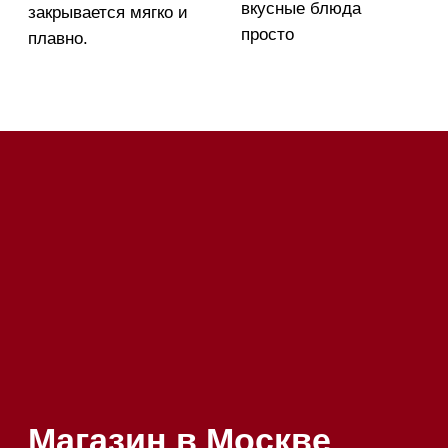
52
Приём звонков
ежедневно с 09:00 до
Мобильный: +7 977 455-57-
20:00
85
Напишите нам в WhatsApp
Напишите нам в Telegram
Напишите нам в Max
Почта:
Hello@mieles.ru
Посмотреть фото и
видео из нашего
шоурума