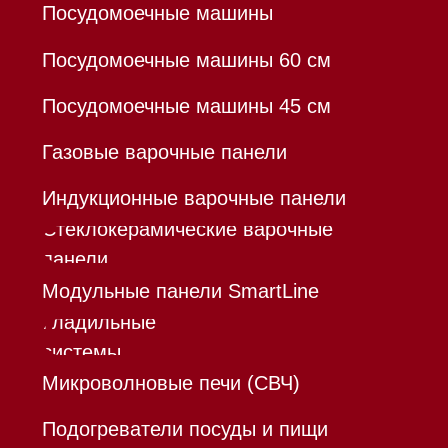
Договор оферты
Политика конфиденциальности
Все права защищены 2026
®
Разработка сайта - Ильшат
Сахапов
*Instagram принадлежит компании Meta,
признанной экстремистской организацией и
запрещенной в РФ
Каталог
Корзина
Контакты
Меню