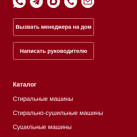
Инвестиции
Дизайнерам и архитекторам
Статьи
Контакты
Mieles - поставщик
бытовой техники Miele
ИП Осанов Андрей Васильевич
ИНН 780532423092
ОГРНИП 320784700155889
Р/с 40802810701500116757
В ТОЧКА ПАО БАНКА "ФК
ОТКРЫТИЕ"
К/с 30101810845250000999
БИК 044525999
Hello@mieles.ru