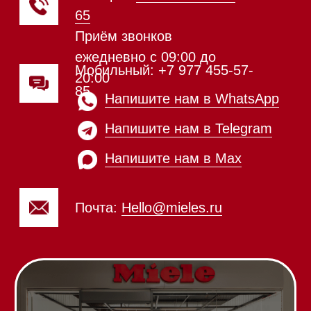
Встраиваемые
кофемашины
Соло кофемашины
Вакууматоры
Духовые шкафы
Духовые шкафы с СВЧ
Вытяжки встраиваемые
Вытяжки настенные
Пароварки
Пылесосы
Холодильники и морозильники
Винные холодильники
Профессиональная
техника
Химия