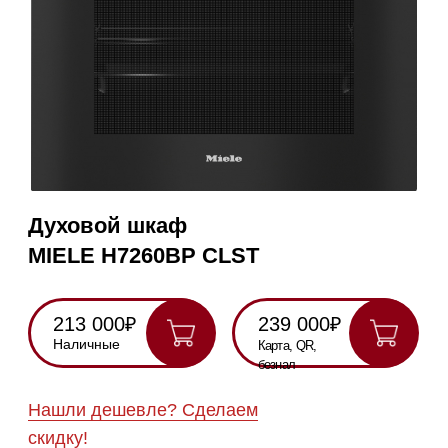
Духовой шкаф
MIELE H7260BP CLST
213 000₽
239 000₽
Наличные
Карта, QR,
безнал
Нашли дешевле? Сделаем
скидку!
Получить консультацию
RU
Полностью
Оригинальная
Гарантия
Все
на русском
техника
2 года
модели в
наличии
Инструкция по
эксплуатации