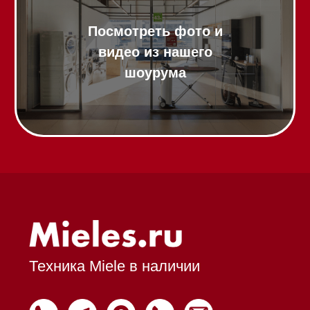
Аксессуары
Выставочные образцы
Вопрос-ответ
Гарантия
Кредит
Доставка
Франшиза
Команда
Шоурум
Trade-In
Подарочные сертификаты
Оплата при получении
Возврат и обмен