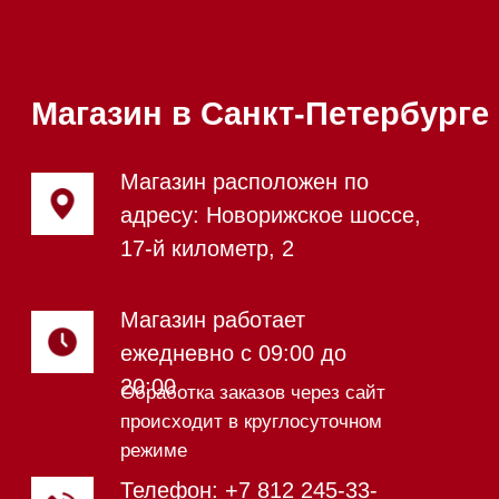
Каталог
Стиральные машины
Стирально-сушильные машины
Сушильные машины
Посудомоечные машины
Посудомоечные машины 60 см
Посудомоечные машины 45 см
Газовые варочные панели
Индукционные варочные панели
Стеклокерамические варочные
панели
Модульные панели SmartLine
Гладильные
системы
Микроволновые печи (СВЧ)
Подогреватели посуды и пищи